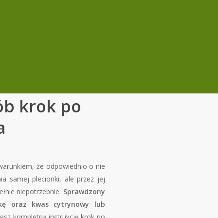
ób krok po
a
d warunkiem, że odpowiednio o nie
 samej plecionki, ale przez jej
ełnie niepotrzebnie.
Sprawdzony
kę oraz kwas cytrynowy lub
iesz kompletną instrukcję krok po