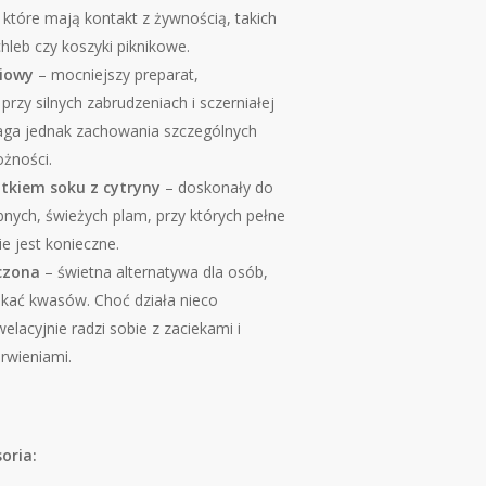
które mają kontakt z żywnością, takich
hleb czy koszyki piknikowe.
iowy
– mocniejszy preparat,
przy silnych zabrudzeniach i sczerniałej
aga jednak zachowania szczególnych
żności.
tkiem soku z cytryny
– doskonały do
nych, świeżych plam, przy których pełne
e jest konieczne.
czona
– świetna alternatywa dla osób,
ikać kwasów. Choć działa nieco
ewelacyjnie radzi sobie z zaciekami i
arwieniami.
oria: