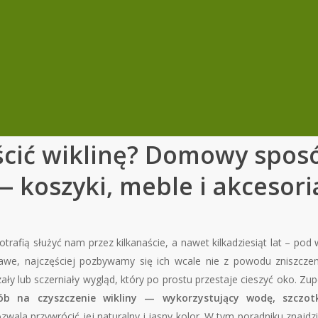
yścić wiklinę? Domowy spos
 koszyki, meble i akcesori
otrafią służyć nam przez kilkanaście, a nawet kilkadziesiąt lat – po
we, najczęściej pozbywamy się ich wcale nie z powodu zniszczenia
ały lub sczerniały wygląd, który po prostu przestaje cieszyć oko. Zup
b na czyszczenie wikliny — wykorzystujący wodę, szczot
wala przywrócić jej naturalny i jasny kolor. W tym poradniku znajdz