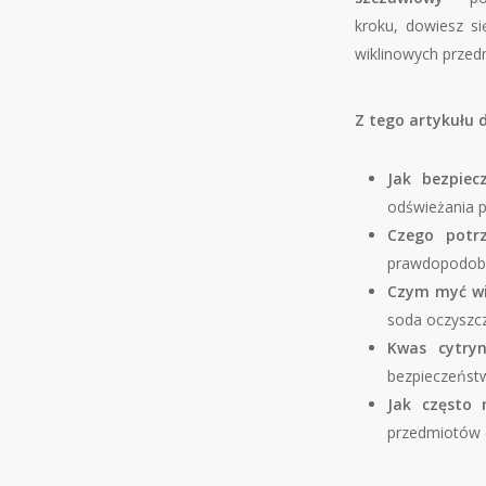
kroku, dowiesz s
wiklinowych przed
Z tego artykułu d
Jak bezpiec
odświeżania p
Czego potrz
prawdopodobn
Czym myć wi
soda oczyszcz
Kwas cytry
bezpieczeństw
Jak często 
przedmiotów d