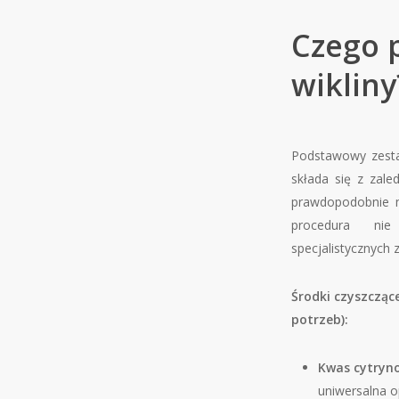
Czego 
wikliny
Podstawowy zesta
składa się z zale
prawdopodobnie 
procedura ni
specjalistycznych
Środki czyszcząc
potrzeb):
Kwas cytryn
uniwersalna o