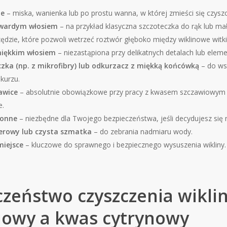
ie
– miska, wanienka lub po prostu wanna, w której zmieści się czysz
twardym włosiem
– na przykład klasyczna szczoteczka do rąk lub ma
ędzie, które pozwoli wetrzeć roztwór głęboko między wiklinowe witki
miękkim włosiem
– niezastąpiona przy delikatnych detalach lub ele
czka (np. z mikrofibry) lub odkurzacz z miękką końcówką
– do ws
 kurzu.
awice
– absolutnie obowiązkowe przy pracy z kwasem szczawiowym i
e.
ronne
– niezbędne dla Twojego bezpieczeństwa, jeśli decydujesz się
erowy lub czysta szmatka
– do zebrania nadmiaru wody.
miejsce
– kluczowe do sprawnego i bezpiecznego wysuszenia wikliny.
czeństwo czyszczenia wikli
iowy a kwas cytrynowy