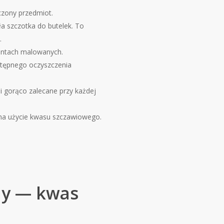
czony przedmiot.
ła szczotka do butelek. To
.
mentach malowanych.
tępnego oczyszczenia
 gorąco zalecane przy każdej
 na użycie kwasu szczawiowego.
ny — kwas