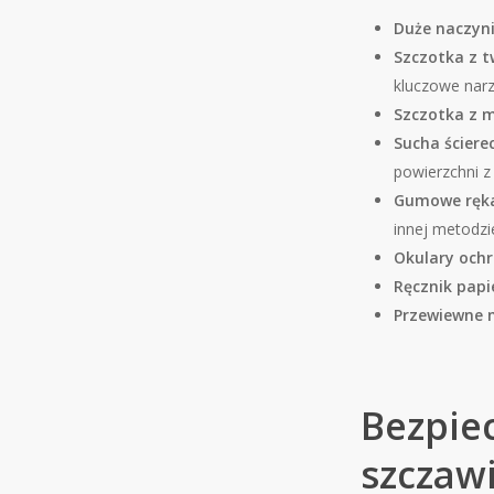
Duże naczyn
Szczotka z 
kluczowe narz
Szczotka z 
Sucha ściere
powierzchni z
Gumowe ręk
innej metodzi
Okulary och
Ręcznik papi
Przewiewne 
Bezpie
szczaw