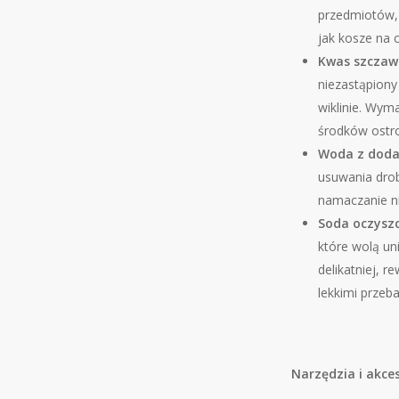
przedmiotów, 
jak kosze na c
Kwas szczaw
niezastąpiony 
wiklinie. Wym
środków ostro
Woda z doda
usuwania drob
namaczanie ni
Soda oczysz
które wolą un
delikatniej, r
lekkimi przeb
Narzędzia i akces