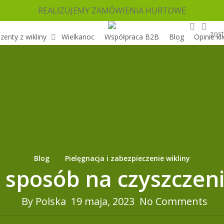
REALIZUJEMY ZAMÓWIENIA HURTOWE
search
acc
zost
zenty z wikliny
Wielkanoc
Współpraca B2B
Blog
Opinie kl
Blog
Pielęgnacja i zabezpieczenie wikliny
posób na czyszczeni
By
Polska
19 maja, 2023
No Comments