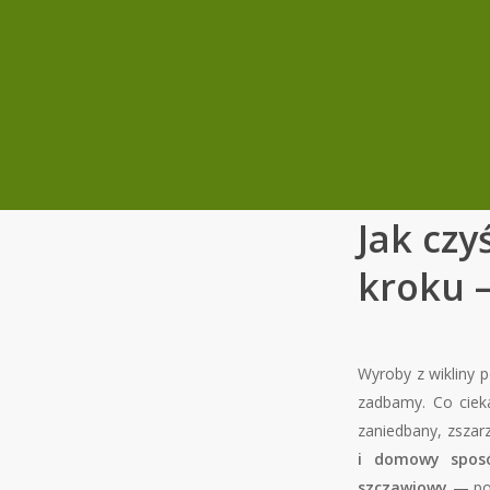
Jak cz
kroku —
Wyroby z wikliny p
zadbamy. Co cieka
zaniedbany, zszarz
i domowy sposó
szczawiowy
— poz