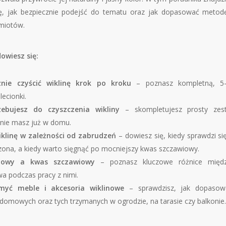
ię, jak bezpiecznie podejść do tematu oraz jak dopasować metod
miotów.
owiesz się:
znie czyścić wiklinę krok po kroku
– poznasz kompletną, 5-
lecionki.
ebujesz do czyszczenia wikliny
– skompletujesz prosty zest
ie masz już w domu.
klinę w zależności od zabrudzeń
– dowiesz się, kiedy sprawdzi si
ona, a kiedy warto sięgnąć po mocniejszy kwas szczawiowy.
nowy a kwas szczawiowy
– poznasz kluczowe różnice międz
a podczas pracy z nimi.
myć meble i akcesoria wiklinowe
– sprawdzisz, jak dopasować
omowych oraz tych trzymanych w ogrodzie, na tarasie czy balkonie