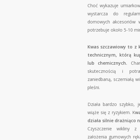
Choć wykazuje umiarkowa
wystarcza do regularn
domowych akcesoriów wi
potrzebuje około 5-10 mi
Kwas szczawiowy to z k
technicznym, którą ku
lub chemicznych.
Chara
skutecznością i pot
zaniedbaną, sczerniałą wik
pleśni.
Działa bardzo szybko, j
wiąże się z ryzykiem. K
wa
działa silnie drażniąco
Czyszczenie wikliny 
założenia gumowych ręk