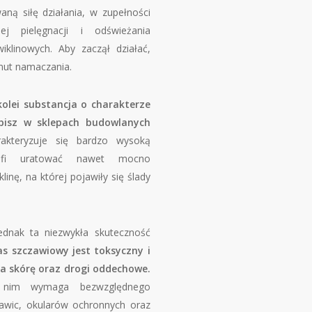
ną siłę działania, w zupełności
ej pielęgnacji i odświeżania
klinowych. Aby zaczął działać,
nut namaczania.
olei substancja o charakterze
pisz w sklepach budowlanych
kteryzuje się bardzo wysoką
rafi uratować nawet mocno
linę, na której pojawiły się ślady
ednak ta niezwykła skuteczność
s szczawiowy jest toksyczny i
 na skórę oraz drogi oddechowe.
z nim wymaga bezwzględnego
awic, okularów ochronnych oraz