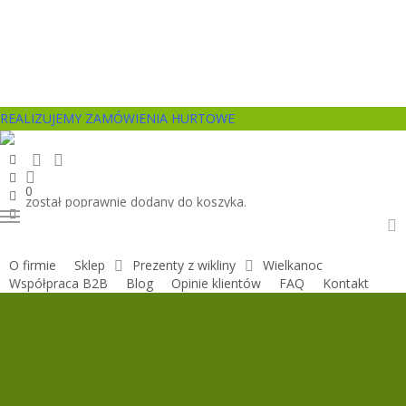
Skip
to
main
content
REALIZUJEMY ZAMÓWIENIA HURTOWE
search
account
facebook
pinterest
0
youtube
został poprawnie dodany do koszyka.
instagram
Menu
a
O firmie
Sklep
Prezenty z wikliny
Wielkanoc
Współpraca B2B
Blog
Opinie klientów
FAQ
Kontakt