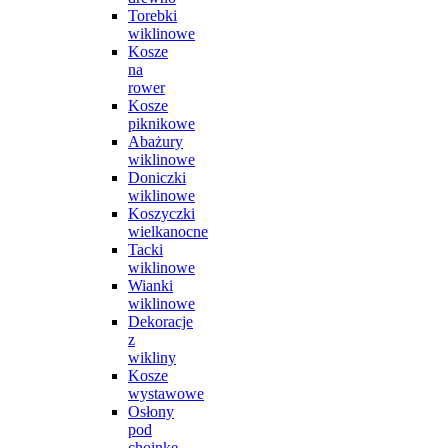
Torebki
wiklinowe
Kosze
na
rower
Kosze
piknikowe
Abażury
wiklinowe
Doniczki
wiklinowe
Koszyczki
wielkanocne
Tacki
wiklinowe
Wianki
wiklinowe
Dekoracje
z
wikliny
Kosze
wystawowe
Osłony
pod
choinkę