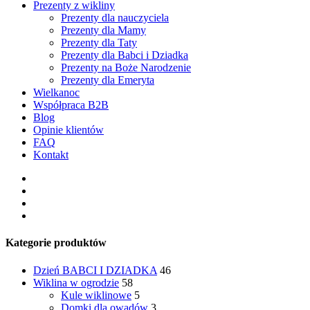
Prezenty z wikliny
Prezenty dla nauczyciela
Prezenty dla Mamy
Prezenty dla Taty
Prezenty dla Babci i Dziadka
Prezenty na Boże Narodzenie
Prezenty dla Emeryta
Wielkanoc
Współpraca B2B
Blog
Opinie klientów
FAQ
Kontakt
facebook
pinterest
youtube
instagram
Kategorie produktów
Dzień BABCI I DZIADKA
46
Wiklina w ogrodzie
58
Kule wiklinowe
5
Domki dla owadów
3