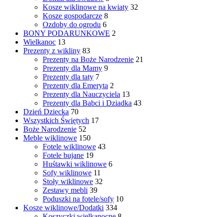
Kosze wiklinowe na kwiaty
32
Kosze gospodarcze
8
Ozdoby do ogrodu
6
BONY PODARUNKOWE
2
Wielkanoc
13
Prezenty z wikliny
83
Prezenty na Boże Narodzenie
21
Prezenty dla Mamy
9
Prezenty dla taty
7
Prezenty dla Emeryta
2
Prezenty dla Nauczyciela
13
Prezenty dla Babci i Dziadka
43
Dzień Dziecka
70
Wszystkich Świętych
17
Boże Narodzenie
52
Meble wiklinowe
150
Fotele wiklinowe
43
Fotele bujane
19
Huśtawki wiklinowe
6
Sofy wiklinowe
11
Stoły wiklinowe
32
Zestawy mebli
39
Poduszki na fotele/sofy
10
Kosze wiklinowe/Dodatki
334
Koszyczki wielkanocne
8