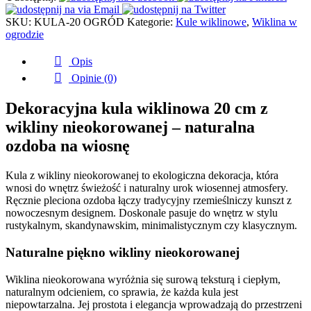
cm
SKU:
KULA-20 OGRÓD
Kategorie:
Kule wiklinowe
,
Wiklina w
ogrodzie
Opis
Opinie (0)
Dekoracyjna kula wiklinowa 20 cm z
wikliny nieokorowanej – naturalna
ozdoba na wiosnę
Kula z wikliny nieokorowanej to ekologiczna dekoracja, która
wnosi do wnętrz świeżość i naturalny urok wiosennej atmosfery.
Ręcznie pleciona ozdoba łączy tradycyjny rzemieślniczy kunszt z
nowoczesnym designem. Doskonale pasuje do wnętrz w stylu
rustykalnym, skandynawskim, minimalistycznym czy klasycznym.
Naturalne piękno wikliny nieokorowanej
Wiklina nieokorowana wyróżnia się surową teksturą i ciepłym,
naturalnym odcieniem, co sprawia, że każda kula jest
niepowtarzalna. Jej prostota i elegancja wprowadzają do przestrzeni