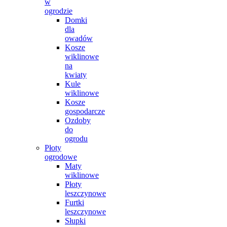
w
ogrodzie
Domki
dla
owadów
Kosze
wiklinowe
na
kwiaty
Kule
wiklinowe
Kosze
gospodarcze
Ozdoby
do
ogrodu
Płoty
ogrodowe
Maty
wiklinowe
Płoty
leszczynowe
Furtki
leszczynowe
Słupki