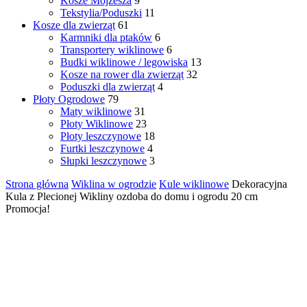
Kosze Mojżesza
9
Tekstylia/Poduszki
11
Kosze dla zwierząt
61
Karmniki dla ptaków
6
Transportery wiklinowe
6
Budki wiklinowe / legowiska
13
Kosze na rower dla zwierząt
32
Poduszki dla zwierząt
4
Płoty Ogrodowe
79
Maty wiklinowe
31
Płoty Wiklinowe
23
Płoty leszczynowe
18
Furtki leszczynowe
4
Słupki leszczynowe
3
Strona główna
Wiklina w ogrodzie
Kule wiklinowe
Dekoracyjna
Kula z Plecionej Wikliny ozdoba do domu i ogrodu 20 cm
Promocja!