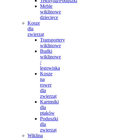
Tekstylia/Poduszki
Meble
wiklinowe
dziecięce
Kosze
dla
zwierząt
Transportery
wiklinowe
Budki
wiklinowe
/
legowiska
Kosze
na
rower
dla
zwierząt
Karmniki
dla
ptaków
Poduszki
dla
zwierząt
Wiklina