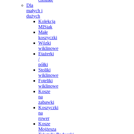
Dla
małych i
dużych
Kolekcja
MISiak
Małe
koszyczki
Wózki
wiklinowe
Etażerki
/
półki
Stoliki
wiklinowe
Foteliki
wiklinowe
Kosze
na
zabawki
Koszyczki
na
rower
Kosze
Mojżesza