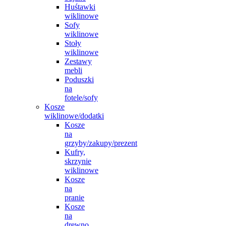
Huśtawki
wiklinowe
Sofy
wiklinowe
Stoły
wiklinowe
Zestawy
mebli
Poduszki
na
fotele/sofy
Kosze
wiklinowe/dodatki
Kosze
na
grzyby/zakupy/prezent
Kufry,
skrzynie
wiklinowe
Kosze
na
pranie
Kosze
na
drewno