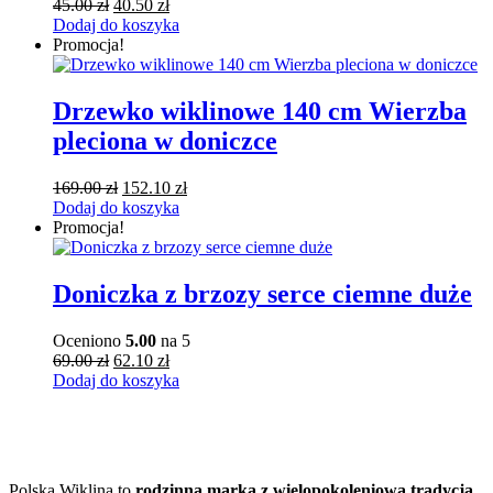
Pierwotna
Aktualna
45.00
zł
40.50
zł
cena
cena
Dodaj do koszyka
wynosiła:
wynosi:
Promocja!
45.00 zł.
40.50 zł.
Drzewko wiklinowe 140 cm Wierzba
pleciona w doniczce
Pierwotna
Aktualna
169.00
zł
152.10
zł
cena
cena
Dodaj do koszyka
wynosiła:
wynosi:
Promocja!
169.00 zł.
152.10 zł.
Doniczka z brzozy serce ciemne duże
Oceniono
5.00
na 5
Pierwotna
Aktualna
69.00
zł
62.10
zł
cena
cena
Dodaj do koszyka
wynosiła:
wynosi:
69.00 zł.
62.10 zł.
Polska Wiklina to
rodzinna marka z wielopokoleniową tradycją
,