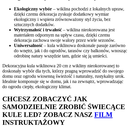
Ekologiczny wybór
– wiklina pochodzi z lokalnych upraw,
dzięki czemu dekoracja zyskuje dodatkowy wymiar
ekologiczny i wspiera zrównoważony styl życia, bez
sztucznych dodatków.
Wytrzymałość i trwałość
– wiklina nieokorowana jest
materiałem odpornym na upływ czasu, dzięki czemu
dekoracja zachowa swoje walory przez wiele sezonów.
Uniwersalność
– kula wiklinowa doskonale pasuje zarówno
do wnętrz, jak i do ogrodów, tarasów czy balkonów, wnosząc
odrobinę natury wszędzie tam, gdzie się ją umieści.
Dekoracyjna kula wiklinowa 20 cm z wikliny nieokorowanej to
doskonały wybór dla tych, którzy pragną wprowadzić do swojego
domu oraz ogrodu wiosenną świeżość i naturalny, rustykalny urok.
Idealnie komponuje się w domu, jak i na zewnątrz, wprowadzając
do ogrodu ciepły, ekologiczny klimat.
CHCESZ ZOBACZYĆ JAK
SAMODZIELNIE ZROBIĆ ŚWIECĄCE
KULE LED? ZOBACZ NASZ
FILM
INSTRUKTAŻOWY