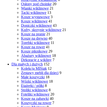
Osłony pod choinkę
20
Wianki wiklinowe
21
Tacki wiklinowe
13
Kosze wystawowe
3
Kosze wiklinowe
41
Doniczki wiklinowe
43
Kufry, skrzynie wiklinowe
21
Kosze na pranie
21
Kosze na drewno
40
Torebki wiklinowe
11
Kosze na rower
41
Kosze piknikowe
29
Abażury wiklinowe
18
Dekoracje z wikliny
7
Dla małych i dużych
152
Kolekcja MISiak
12
Zestawy mebli dla dzieci
9
Małe koszyczki
18
Wózki wiklinowe
18
Etażerki / półki
8
Stoliki wiklinowe
8
Foteliki wiklinowe
20
Kosze na zabawki
40
Koszyczki na rower
7