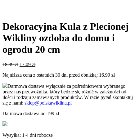
Dekoracyjna Kula z Plecionej
Wikliny ozdoba do domu i
ogrodu 20 cm
Pierwotna
Aktualna
18.99
zł
17.09
zł
cena
cena
Najniższa cena z ostatnich 30 dni przed obniżką:
16.99
zł
wynosiła:
wynosi:
18.99 zł.
17.09 zł.
Darmowa dostawa wyłącznie za pośrednictwem wybranego
przez nas przewoźnika, który będzie się różnić w zależności od
ilości i rodzaju zamawianych produktów. W razie pytań skontaktuj
się z nami:
sklep@polskawiklina.pl
Darmowa dostawa od 199 zł
Wysyłka: 1-4 dni robocze