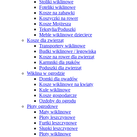
Stoliki wiklinowe
Foteliki wiklinowe
Kosze na zabawki
Koszyczki na rower
Kosze Mojżesza
Tekstylia/Poduszki
Meble wiklinowe dziecięce
Kosze dla zwierząt
Transportery wiklinowe
Budki wiklinowe / legowiska
Kosze na rower dla zwierząt
Karmniki dla ptaków
Poduszki dla zwierząt
Wiklina w ogrodzie
Domki dla owadów
Kosze wiklinowe na kwiaty
Kule wiklinowe
Kosze gospodarcze
Ozdoby do ogrodu
Płoty ogrodowe
Maty wiklinowe
Płoty leszczynowe
Furtki leszczynowe
Słupki leszczynowe
Płoty wiklinowe