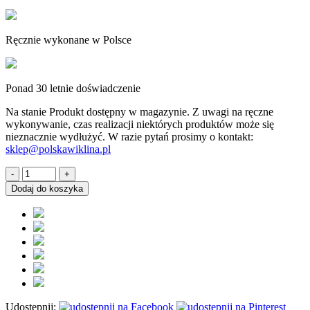
Ręcznie wykonane w Polsce
Ponad 30 letnie doświadczenie
Na stanie
Produkt dostępny w magazynie. Z uwagi na ręczne
wykonywanie, czas realizacji niektórych produktów może się
nieznacznie wydłużyć. W razie pytań prosimy o kontakt:
sklep@polskawiklina.pl
ilość
Dekoracyjna
Dodaj do koszyka
Kula
z
Plecionej
Wikliny
ozdoba
do
domu
i
ogrodu
Udostępnij:
20