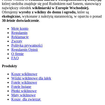
której siedziba znajduje się pod Rudnikiem nad Sanem, stanowiący
największy ośrodek
wikliniarski w Europie Wschodniej.
Oferujemy
wyroby z wikliny do domu i ogrodu,
które są
ekologiczne,
wykonane z należytą starannością, w oparciu o ponad
30-letnie doświadczenie
.
Moje konto
Regulamin
Reklamacje
Zwroty
Polityka prywatności
Regulamin Opinii
O firmie
FAQ
Produkty
Kosze wiklinowe
Wózki wiklinowe dla lalek
Fotele wiklinowe
Fotele bujane
Płotki wiklinowe
Maty wiklinowe
Kosze dla zwierząt