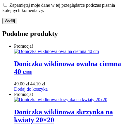
Zapamiętaj moje dane w tej przeglądarce podczas pisania
kolejnych komentarzy.
Podobne produkty
Promocja!
Doniczka wiklinowa owalna ciemna
40 cm
Pierwotna
Aktualna
49.00
zł
44.10
zł
cena
cena
Dodaj do koszyka
wynosiła:
wynosi:
Promocja!
49.00 zł.
44.10 zł.
Doniczka wiklinowa skrzynka na
kwiaty 20×20