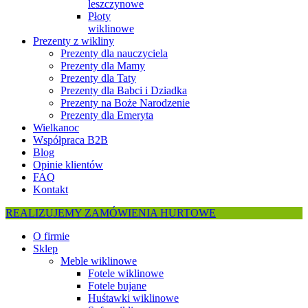
leszczynowe
Płoty
wiklinowe
Prezenty z wikliny
Prezenty dla nauczyciela
Prezenty dla Mamy
Prezenty dla Taty
Prezenty dla Babci i Dziadka
Prezenty na Boże Narodzenie
Prezenty dla Emeryta
Wielkanoc
Współpraca B2B
Blog
Opinie klientów
FAQ
Kontakt
REALIZUJEMY ZAMÓWIENIA HURTOWE
O firmie
Sklep
Meble wiklinowe
Fotele wiklinowe
Fotele bujane
Huśtawki wiklinowe