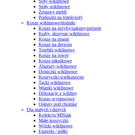
Sofy wiklinowe
Stoły wiklinowe
Zestawy mebli
Poduszki na fotele/sofy
Kosze wiklinowe/dodatki
Kosze na grzyby/zakupy/prezent
Kufry, skrzynie wiklinowe
Kosze na pranie
Kosze na drewno
Torebki wiklinowe
Kosze na rower
Kosze piknikowe
Abażury wiklinowe
Doniczki wiklinowe
Koszyczki wielkanocne
Tacki wiklinowe
Wianki wiklinowe
Dekoracje z wikliny
Kosze wystawowe
Osłony pod choinkę
Dla małych i dużych
Kolekcja MISiak
Małe koszyczki
Wózki wiklinowe
Etażerki / półki