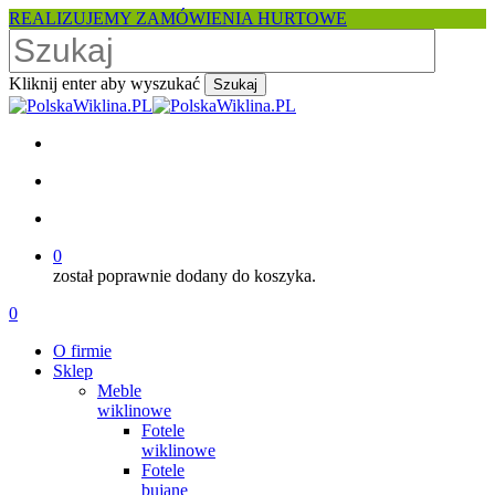
Skip
REALIZUJEMY ZAMÓWIENIA HURTOWE
to
main
content
Kliknij enter aby wyszukać
Szukaj
Close
Search
facebook
pinterest
youtube
instagram
search
account
0
został poprawnie dodany do koszyka.
Menu
search
account
0
Menu
O firmie
Sklep
Meble
wiklinowe
Fotele
wiklinowe
Fotele
bujane