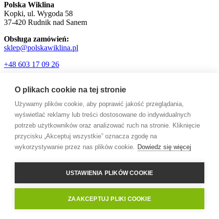
Polska Wiklina
Kopki, ul. Wygoda 58
37-420 Rudnik nad Sanem
Obsługa zamówień:
sklep@polskawiklina.pl
+48 603 17 09 26
O plikach cookie na tej stronie
Używamy plików cookie, aby poprawić jakość przeglądania,
wyświetlać reklamy lub treści dostosowane do indywidualnych
© 2026 PolskaWiklina.PL.
potrzeb użytkowników oraz analizować ruch na stronie. Kliknięcie
facebook
przycisku „Akceptuj wszystkie” oznacza zgodę na
pinterest
wykorzystywanie przez nas plików cookie.
Dowiedz się więcej
youtube
instagram
USTAWIENIA PLIKÓW COOKIE
Call Now Button
ZAAKCEPTUJ PLIKI COOKIE