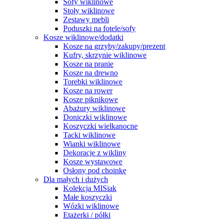
Sofy wiklinowe
Stoły wiklinowe
Zestawy mebli
Poduszki na fotele/sofy
Kosze wiklinowe/dodatki
Kosze na grzyby/zakupy/prezent
Kufry, skrzynie wiklinowe
Kosze na pranie
Kosze na drewno
Torebki wiklinowe
Kosze na rower
Kosze piknikowe
Abażury wiklinowe
Doniczki wiklinowe
Koszyczki wielkanocne
Tacki wiklinowe
Wianki wiklinowe
Dekoracje z wikliny
Kosze wystawowe
Osłony pod choinkę
Dla małych i dużych
Kolekcja MISiak
Małe koszyczki
Wózki wiklinowe
Etażerki / półki