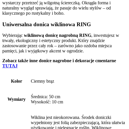
wystarczy przetrzeć ją wilgotną ściereczką. Okrągła forma i
naturalny wygląd sprawiają, że pasuje do wielu stylów – od
klasycznego po rustykalny i boho.
Uniwersalna donica wiklinowa RING
Wybierając
wiklinową donicę nagrobną RING
, inwestujesz w
trwały, ekologiczny i estetyczny produkt. Który znajdzie
zastosowanie przez cały rok – zarówno jako ozdoba miejsca
pamięci, jak i wyjątkowy akcent w ogrodzie.
Zobacz także inne donice nagrobne i dekoracje cmentarne
TUTAJ
Kolor
Ciemny brąz
Średnica: 50 cm
Wymiary
Wysokość: 10 cm
Wiklina jest nieokorowana. Środek doniczki
wypełniony jest folią zabezpieczającą, która ułatwia
użytkowanie i pielęgnację roślin. Wiklinowe