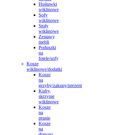
Huśtawki
wiklinowe
Sofy
wiklinowe
Stoły
wiklinowe
Zestawy
mebli
Poduszki
na
fotele/sofy
Kosze
wiklinowe/dodatki
Kosze
na
grzyby/zakupy/prezent
Kufry,
skrzynie
wiklinowe
Kosze
na
pranie
Kosze
na
drewno