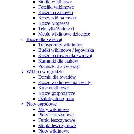
Stoliki wiklinowe
Foteliki wiklinowe
Kosze na zabawki
Koszyczki na rower
Kosze Mojżesza
Tekstylia/Poduszki
Meble wiklinowe dziecięce
Kosze dla zwierząt
Transportery wiklinowe
Budki wiklinowe / legowiska
Kosze na rower dla zwierząt
Karmniki dla ptaków
Poduszki dla zwierząt
Wiklina w ogrodzie
Domki dla owadów
Kosze wiklinowe na kwiaty
Kule wiklinowe
Kosze gospodarcze
Ozdoby do ogrodu
Płoty ogrodowe
Maty wiklinowe
Płoty leszczynowe
Furtki leszczynowe
Słupki leszczynowe
Płoty wiklinowe