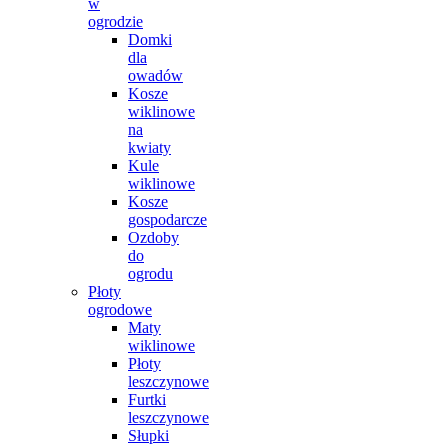
w
ogrodzie
Domki
dla
owadów
Kosze
wiklinowe
na
kwiaty
Kule
wiklinowe
Kosze
gospodarcze
Ozdoby
do
ogrodu
Płoty
ogrodowe
Maty
wiklinowe
Płoty
leszczynowe
Furtki
leszczynowe
Słupki