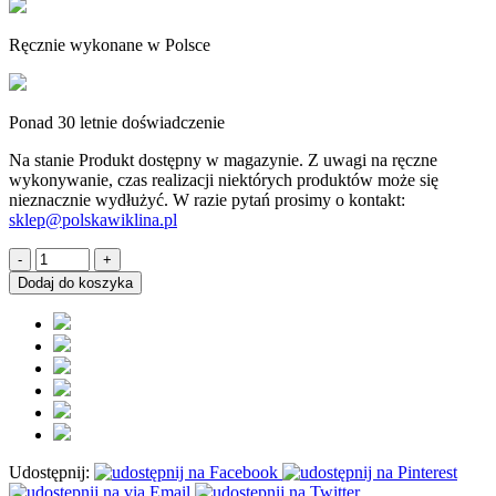
Ręcznie wykonane w Polsce
Ponad 30 letnie doświadczenie
Na stanie
Produkt dostępny w magazynie. Z uwagi na ręczne
wykonywanie, czas realizacji niektórych produktów może się
nieznacznie wydłużyć. W razie pytań prosimy o kontakt:
sklep@polskawiklina.pl
ilość
Donica
Dodaj do koszyka
nagrobna
wiklinowa
RING
okrągła
duża
50
cm
dekoracja
na
Udostępnij:
grób
na