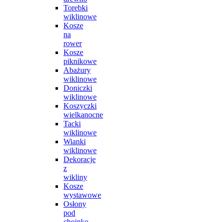
Torebki
wiklinowe
Kosze
na
rower
Kosze
piknikowe
Abażury
wiklinowe
Doniczki
wiklinowe
Koszyczki
wielkanocne
Tacki
wiklinowe
Wianki
wiklinowe
Dekoracje
z
wikliny
Kosze
wystawowe
Osłony
pod
choinkę