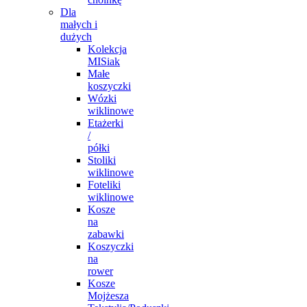
Dla
małych i
dużych
Kolekcja
MISiak
Małe
koszyczki
Wózki
wiklinowe
Etażerki
/
półki
Stoliki
wiklinowe
Foteliki
wiklinowe
Kosze
na
zabawki
Koszyczki
na
rower
Kosze
Mojżesza