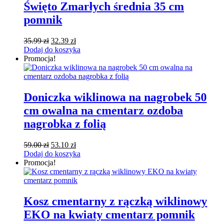
Święto Zmarłych średnia 35 cm
pomnik
Pierwotna
Aktualna
35.99
zł
32.39
zł
cena
cena
Dodaj do koszyka
wynosiła:
wynosi:
Promocja!
35.99 zł.
32.39 zł.
Doniczka wiklinowa na nagrobek 50
cm owalna na cmentarz ozdoba
nagrobka z folią
Pierwotna
Aktualna
59.00
zł
53.10
zł
cena
cena
Dodaj do koszyka
wynosiła:
wynosi:
Promocja!
59.00 zł.
53.10 zł.
Kosz cmentarny z rączką wiklinowy
EKO na kwiaty cmentarz pomnik