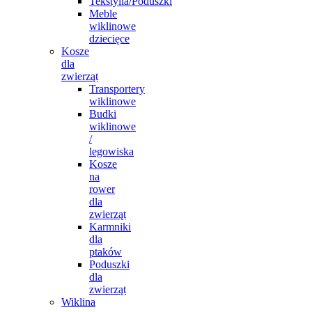
Tekstylia/Poduszki
Meble
wiklinowe
dziecięce
Kosze
dla
zwierząt
Transportery
wiklinowe
Budki
wiklinowe
/
legowiska
Kosze
na
rower
dla
zwierząt
Karmniki
dla
ptaków
Poduszki
dla
zwierząt
Wiklina