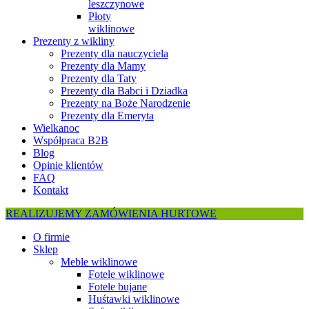
leszczynowe
Płoty
wiklinowe
Prezenty z wikliny
Prezenty dla nauczyciela
Prezenty dla Mamy
Prezenty dla Taty
Prezenty dla Babci i Dziadka
Prezenty na Boże Narodzenie
Prezenty dla Emeryta
Wielkanoc
Współpraca B2B
Blog
Opinie klientów
FAQ
Kontakt
REALIZUJEMY ZAMÓWIENIA HURTOWE
O firmie
Sklep
Meble wiklinowe
Fotele wiklinowe
Fotele bujane
Huśtawki wiklinowe