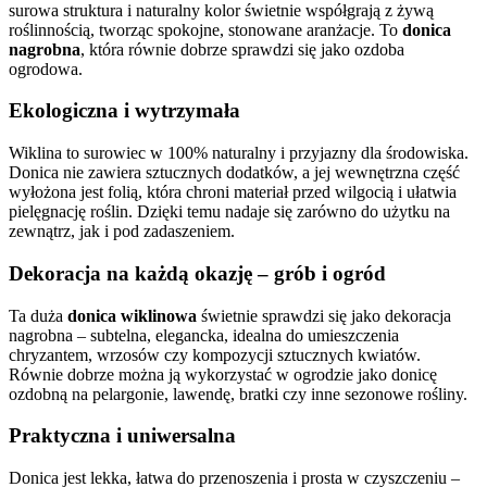
surowa struktura i naturalny kolor świetnie współgrają z żywą
roślinnością, tworząc spokojne, stonowane aranżacje. To
donica
nagrobna
, która równie dobrze sprawdzi się jako ozdoba
ogrodowa.
Ekologiczna i wytrzymała
Wiklina to surowiec w 100% naturalny i przyjazny dla środowiska.
Donica nie zawiera sztucznych dodatków, a jej wewnętrzna część
wyłożona jest folią, która chroni materiał przed wilgocią i ułatwia
pielęgnację roślin. Dzięki temu nadaje się zarówno do użytku na
zewnątrz, jak i pod zadaszeniem.
Dekoracja na każdą okazję – grób i ogród
Ta duża
donica wiklinowa
świetnie sprawdzi się jako dekoracja
nagrobna – subtelna, elegancka, idealna do umieszczenia
chryzantem, wrzosów czy kompozycji sztucznych kwiatów.
Równie dobrze można ją wykorzystać w ogrodzie jako donicę
ozdobną na pelargonie, lawendę, bratki czy inne sezonowe rośliny.
Praktyczna i uniwersalna
Donica jest lekka, łatwa do przenoszenia i prosta w czyszczeniu –