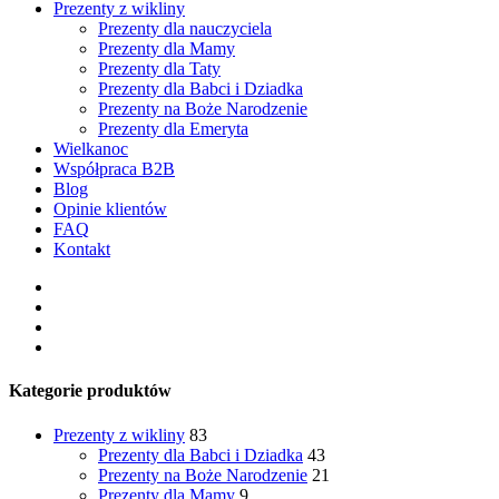
Prezenty z wikliny
Prezenty dla nauczyciela
Prezenty dla Mamy
Prezenty dla Taty
Prezenty dla Babci i Dziadka
Prezenty na Boże Narodzenie
Prezenty dla Emeryta
Wielkanoc
Współpraca B2B
Blog
Opinie klientów
FAQ
Kontakt
facebook
pinterest
youtube
instagram
Kategorie produktów
Prezenty z wikliny
83
Prezenty dla Babci i Dziadka
43
Prezenty na Boże Narodzenie
21
Prezenty dla Mamy
9