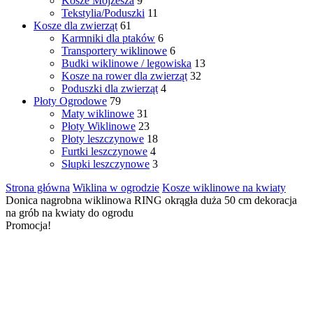
Kosze Mojżesza
9
Tekstylia/Poduszki
11
Kosze dla zwierząt
61
Karmniki dla ptaków
6
Transportery wiklinowe
6
Budki wiklinowe / legowiska
13
Kosze na rower dla zwierząt
32
Poduszki dla zwierząt
4
Płoty Ogrodowe
79
Maty wiklinowe
31
Płoty Wiklinowe
23
Płoty leszczynowe
18
Furtki leszczynowe
4
Słupki leszczynowe
3
Strona główna
Wiklina w ogrodzie
Kosze wiklinowe na kwiaty
Donica nagrobna wiklinowa RING okrągła duża 50 cm dekoracja
na grób na kwiaty do ogrodu
Promocja!