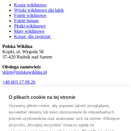
Kosze wiklinowe
Wózki wiklinowe dla lalek
Fotele wiklinowe
Fotele bujane
Płotki wiklinowe
Maty wiklinowe
Kosze dla zwierząt
Polska Wiklina
Kopki, ul. Wygoda 58
37-420 Rudnik nad Sanem
Obsługa zamówień:
sklep@polskawiklina.pl
+48 603 17 09 26
O plikach cookie na tej stronie
Używamy plików cookie, aby poprawić jakość przeglądania,
wyświetlać reklamy lub treści dostosowane do indywidualnych
© 2026 PolskaWiklina.PL.
potrzeb użytkowników oraz analizować ruch na stronie. Kliknięcie
facebook
przycisku „Akceptuj wszystkie” oznacza zgodę na
pinterest