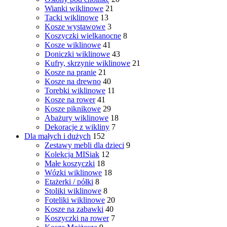
Wianki wiklinowe
21
Tacki wiklinowe
13
Kosze wystawowe
3
Koszyczki wielkanocne
8
Kosze wiklinowe
41
Doniczki wiklinowe
43
Kufry, skrzynie wiklinowe
21
Kosze na pranie
21
Kosze na drewno
40
Torebki wiklinowe
11
Kosze na rower
41
Kosze piknikowe
29
Abażury wiklinowe
18
Dekoracje z wikliny
7
Dla małych i dużych
152
Zestawy mebli dla dzieci
9
Kolekcja MISiak
12
Małe koszyczki
18
Wózki wiklinowe
18
Etażerki / półki
8
Stoliki wiklinowe
8
Foteliki wiklinowe
20
Kosze na zabawki
40
Koszyczki na rower
7