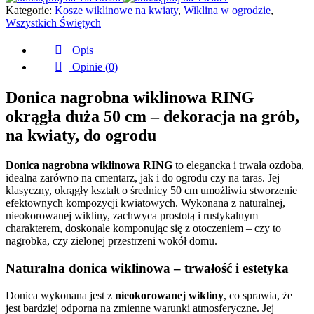
Kategorie:
Kosze wiklinowe na kwiaty
,
Wiklina w ogrodzie
,
kwiaty
Wszystkich Świętych
do
ogrodu
Opis
Opinie (0)
Donica nagrobna wiklinowa RING
okrągła duża 50 cm – dekoracja na grób,
na kwiaty, do ogrodu
Donica nagrobna wiklinowa RING
to elegancka i trwała ozdoba,
idealna zarówno na cmentarz, jak i do ogrodu czy na taras. Jej
klasyczny, okrągły kształt o średnicy 50 cm umożliwia stworzenie
efektownych kompozycji kwiatowych. Wykonana z naturalnej,
nieokorowanej wikliny, zachwyca prostotą i rustykalnym
charakterem, doskonale komponując się z otoczeniem – czy to
nagrobka, czy zielonej przestrzeni wokół domu.
Naturalna donica wiklinowa – trwałość i estetyka
Donica wykonana jest z
nieokorowanej wikliny
, co sprawia, że
jest bardziej odporna na zmienne warunki atmosferyczne. Jej