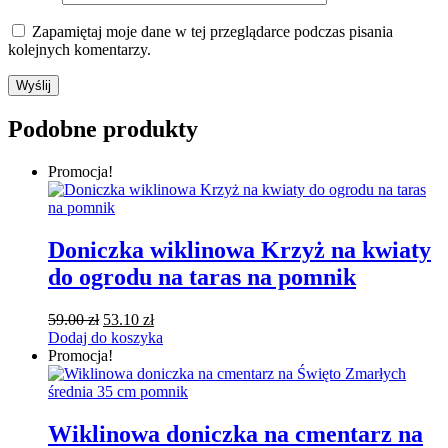
Zapamiętaj moje dane w tej przeglądarce podczas pisania
kolejnych komentarzy.
Podobne produkty
Promocja!
Doniczka wiklinowa Krzyż na kwiaty
do ogrodu na taras na pomnik
Pierwotna
Aktualna
59.00
zł
53.10
zł
cena
cena
Dodaj do koszyka
wynosiła:
wynosi:
Promocja!
59.00 zł.
53.10 zł.
Wiklinowa doniczka na cmentarz na