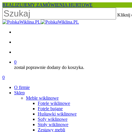
Skip
REALIZUJEMY ZAMÓWIENIA HURTOWE
to
Kliknij
main
content
Close
Search
facebook
pinterest
youtube
instagram
search
account
0
został poprawnie dodany do koszyka.
Menu
search
account
0
Menu
O firmie
Sklep
Meble wiklinowe
Fotele wiklinowe
Fotele bujane
Huśtawki wiklinowe
Sofy wiklinowe
Stoły wiklinowe
Zestawy mebli