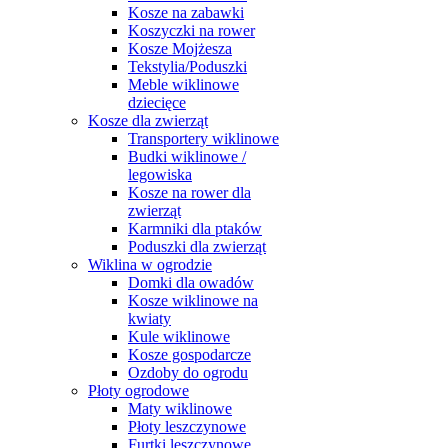
Kosze na zabawki
Koszyczki na rower
Kosze Mojżesza
Tekstylia/Poduszki
Meble wiklinowe
dziecięce
Kosze dla zwierząt
Transportery wiklinowe
Budki wiklinowe /
legowiska
Kosze na rower dla
zwierząt
Karmniki dla ptaków
Poduszki dla zwierząt
Wiklina w ogrodzie
Domki dla owadów
Kosze wiklinowe na
kwiaty
Kule wiklinowe
Kosze gospodarcze
Ozdoby do ogrodu
Płoty ogrodowe
Maty wiklinowe
Płoty leszczynowe
Furtki leszczynowe