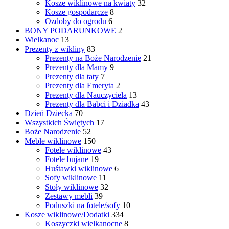
Kosze wiklinowe na kwiaty
32
Kosze gospodarcze
8
Ozdoby do ogrodu
6
BONY PODARUNKOWE
2
Wielkanoc
13
Prezenty z wikliny
83
Prezenty na Boże Narodzenie
21
Prezenty dla Mamy
9
Prezenty dla taty
7
Prezenty dla Emeryta
2
Prezenty dla Nauczyciela
13
Prezenty dla Babci i Dziadka
43
Dzień Dziecka
70
Wszystkich Świętych
17
Boże Narodzenie
52
Meble wiklinowe
150
Fotele wiklinowe
43
Fotele bujane
19
Huśtawki wiklinowe
6
Sofy wiklinowe
11
Stoły wiklinowe
32
Zestawy mebli
39
Poduszki na fotele/sofy
10
Kosze wiklinowe/Dodatki
334
Koszyczki wielkanocne
8