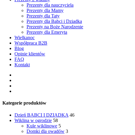
Prezenty dla nauczyciela
Prezenty dla Mamy
Prezenty dla Taty
Prezenty dla Babci i Dziadka
Prezenty na Boże Narodzenie
Prezenty dla Emeryta
Wielkanoc
Współpraca B2B
Blog
Opinie klientów
FAQ
Kontakt
facebook
pinterest
youtube
instagram
Kategorie produktów
Dzień BABCI I DZIADKA
46
Wiklina w ogrodzie
58
Kule wiklinowe
5
Domki dla owadów
3