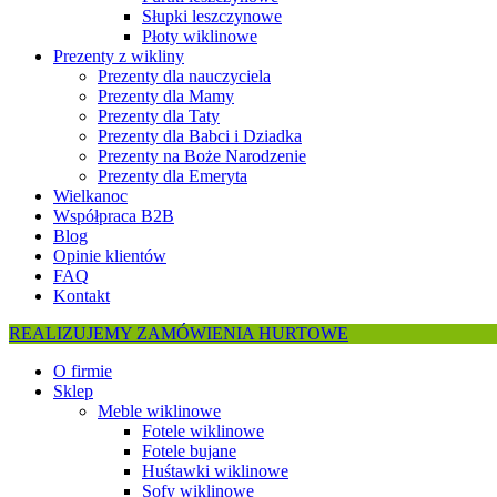
Słupki leszczynowe
Płoty wiklinowe
Prezenty z wikliny
Prezenty dla nauczyciela
Prezenty dla Mamy
Prezenty dla Taty
Prezenty dla Babci i Dziadka
Prezenty na Boże Narodzenie
Prezenty dla Emeryta
Wielkanoc
Współpraca B2B
Blog
Opinie klientów
FAQ
Kontakt
REALIZUJEMY ZAMÓWIENIA HURTOWE
O firmie
Sklep
Meble wiklinowe
Fotele wiklinowe
Fotele bujane
Huśtawki wiklinowe
Sofy wiklinowe