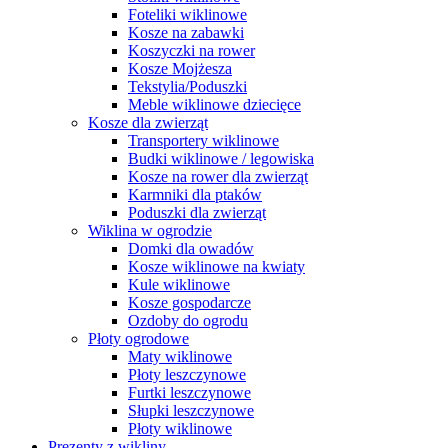
Foteliki wiklinowe
Kosze na zabawki
Koszyczki na rower
Kosze Mojżesza
Tekstylia/Poduszki
Meble wiklinowe dziecięce
Kosze dla zwierząt
Transportery wiklinowe
Budki wiklinowe / legowiska
Kosze na rower dla zwierząt
Karmniki dla ptaków
Poduszki dla zwierząt
Wiklina w ogrodzie
Domki dla owadów
Kosze wiklinowe na kwiaty
Kule wiklinowe
Kosze gospodarcze
Ozdoby do ogrodu
Płoty ogrodowe
Maty wiklinowe
Płoty leszczynowe
Furtki leszczynowe
Słupki leszczynowe
Płoty wiklinowe
Prezenty z wikliny