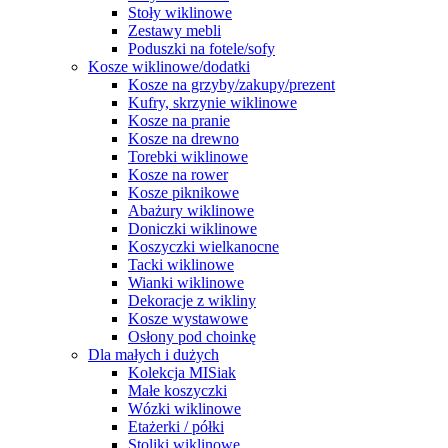
Stoły wiklinowe
Zestawy mebli
Poduszki na fotele/sofy
Kosze wiklinowe/dodatki
Kosze na grzyby/zakupy/prezent
Kufry, skrzynie wiklinowe
Kosze na pranie
Kosze na drewno
Torebki wiklinowe
Kosze na rower
Kosze piknikowe
Abażury wiklinowe
Doniczki wiklinowe
Koszyczki wielkanocne
Tacki wiklinowe
Wianki wiklinowe
Dekoracje z wikliny
Kosze wystawowe
Osłony pod choinkę
Dla małych i dużych
Kolekcja MISiak
Małe koszyczki
Wózki wiklinowe
Etażerki / półki
Stoliki wiklinowe