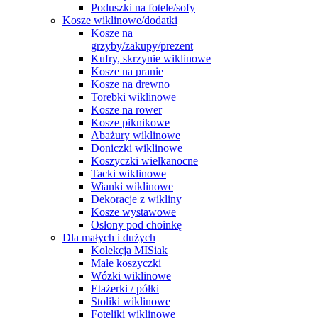
Poduszki na fotele/sofy
Kosze wiklinowe/dodatki
Kosze na
grzyby/zakupy/prezent
Kufry, skrzynie wiklinowe
Kosze na pranie
Kosze na drewno
Torebki wiklinowe
Kosze na rower
Kosze piknikowe
Abażury wiklinowe
Doniczki wiklinowe
Koszyczki wielkanocne
Tacki wiklinowe
Wianki wiklinowe
Dekoracje z wikliny
Kosze wystawowe
Osłony pod choinkę
Dla małych i dużych
Kolekcja MISiak
Małe koszyczki
Wózki wiklinowe
Etażerki / półki
Stoliki wiklinowe
Foteliki wiklinowe