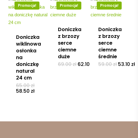
Promocja!
Promocja!
Promocja!
Doniczka
Doniczka
z brzozy
z brzozy
Doniczka
serce
serce
wiklinowa
ciemne
ciemne
osłonka
duże
średnie
na
Pierwotna
Aktualna
Pierwot
A
doniczkę
69.00
zł
62.10
zł
59.00
zł
53.10
zł
cena
cena
cena
c
natural
wynosiła:
wynosi:
wynosił
w
24 cm
69.00 zł.
62.10 zł.
59.00 zł.
5
Pierwotna
65.00
zł
cena
Aktualna
58.50
zł
wynosiła:
cena
65.00 zł.
wynosi:
58.50 zł.