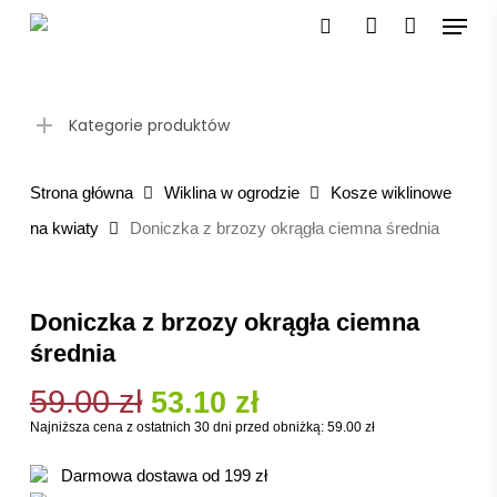
Skip
Menu
to
search
account
main
content
Kategorie produktów
Strona główna
Wiklina w ogrodzie
Kosze wiklinowe
na kwiaty
Doniczka z brzozy okrągła ciemna średnia
Doniczka z brzozy okrągła ciemna
średnia
59.00
zł
Pierwotna
Aktualna
53.10
zł
cena
cena
Najniższa cena z ostatnich 30 dni przed obniżką:
59.00
zł
wynosiła:
wynosi:
Darmowa dostawa od 199 zł