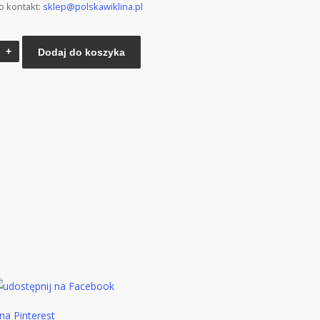
o kontakt:
sklep@polskawiklina.pl
Dodaj do koszyka
y
a
nia