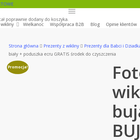
RTOWE
h
ount
Menu
tał poprawnie dodany do koszyka.
wikliny
Wielkanoc
Współpraca B2B
Blog
Opinie klientów
Strona główna
Prezenty z wikliny
Prezenty dla Babci i Dziadk
biały + poduszka ecru GRATIS środek do czyszczenia
Fot
Promocja!
wik
buj
BUJ