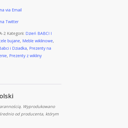
A-2
Kategorii:
Dzień BABCI I
tele bujane
,
Meble wiklinowe
,
Babci i Dziadka
,
Prezenty na
enie
,
Prezenty z wikliny
lski
starannością. Wyprodukowano
średnio od producenta, którym