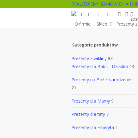
Skip
REALIZUJEMY ZAMÓWIENIA HU
searc
acc
to
facebook
pinterest
youtube
instagram
0
zos
main
O firmie
Sklep
Prezenty z 
content
Kategorie produktów
Prezenty z wikliny
83
Prezenty dla Babci i Dziadka
43
Prezenty na Boże Narodzenie
21
Prezenty dla Mamy
9
Prezenty dla taty
7
Prezenty dla Emeryta
2