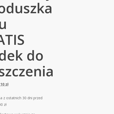
oduszka
u
ATIS
dek do
szczenia
rwotna
Aktualna
.10
zł
a
cena
siła:
wynosi:
a z ostatnich 30 dni przed
00 zł.
629.10 zł.
00
zł