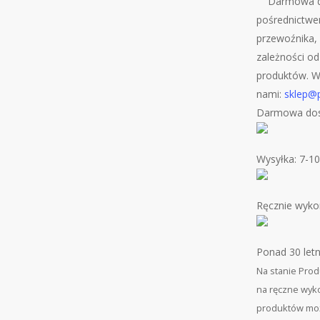
Darmowa d
pośrednictwe
przewoźnika, 
zależności od
produktów. W 
nami:
sklep@p
Darmowa dos
Wysyłka: 7-10
Ręcznie wyko
Ponad 30 let
Na stanie
Prod
na ręczne wyko
produktów może