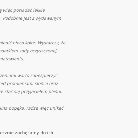
ę więc posiadać lekkie
ku. Podobnie jest z wydawanym
enić nieco kolor. Wystarczy, że
odatkiem sody oczyszczonej,
 matowieniu.
zeniami warto zabezpieczyć
zed promieniami słońca oraz
 stać się przyjacielem pleśni.
ina popęka, radzę więc unikać
decznie zachęcamy do ich