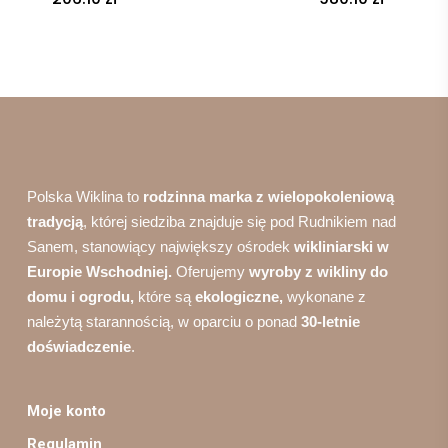
wynosiła:
wynosi
cena
cena
229.00 zł.
1,089.0
wynosi:
wynosi:
206.10 zł.
980.10 zł
Polska Wiklina to
rodzinna marka z wielopokoleniową
tradycją
, której siedziba znajduje się pod Rudnikiem nad
Sanem, stanowiący największy ośrodek
wikliniarski w
Europie Wschodniej.
Oferujemy
wyroby z wikliny do
domu i ogrodu,
które są
ekologiczne,
wykonane z
należytą starannością, w oparciu o ponad
30-letnie
doświadczenie
.
Moje konto
Regulamin