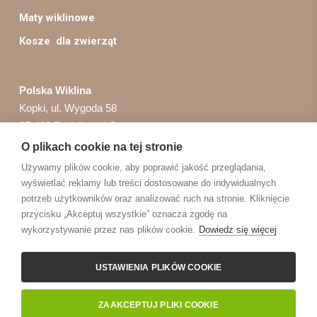
Maty wiklinowe
Kosze dla zwierząt
Polska Wiklina
Kopki, ul. Wygoda 58
37-420 Rudnik nad Sanem
O plikach cookie na tej stronie
Obsługa zamówień:
Używamy plików cookie, aby poprawić jakość przeglądania,
sklep@polskawiklina.pl
wyświetlać reklamy lub treści dostosowane do indywidualnych
potrzeb użytkowników oraz analizować ruch na stronie. Kliknięcie
+48 603 17 09 26
przycisku „Akceptuj wszystkie” oznacza zgodę na
wykorzystywanie przez nas plików cookie.
Dowiedz się więcej
© 2026 PolskaWiklina.PL.
USTAWIENIA PLIKÓW COOKIE
facebook
pinterest
youtube
instagram
ZAAKCEPTUJ PLIKI COOKIE