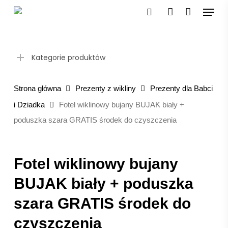
Skip
Menu
to
search
account
main
content
Kategorie produktów
Strona główna
Prezenty z wikliny
Prezenty dla Babci
i Dziadka
Fotel wiklinowy bujany BUJAK biały +
poduszka szara GRATIS środek do czyszczenia
Fotel wiklinowy bujany
BUJAK biały + poduszka
szara GRATIS środek do
czyszczenia