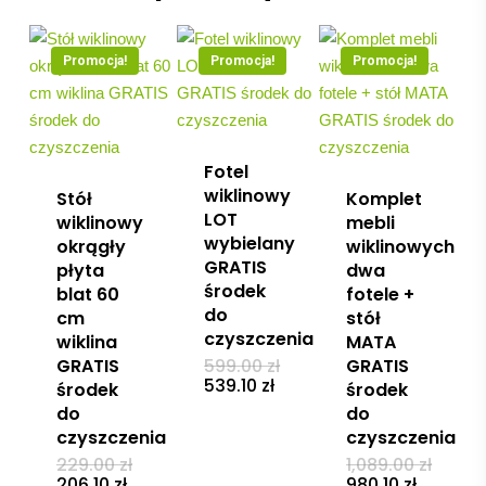
Promocja!
Promocja!
Promocja!
Fotel
wiklinowy
Stół
Komplet
LOT
wiklinowy
mebli
wybielany
okrągły
wiklinowych
GRATIS
płyta
dwa
środek
blat 60
fotele +
do
cm
stół
czyszczenia
wiklina
MATA
Pierwotna
GRATIS
599.00
zł
GRATIS
cena
Aktualna
539.10
zł
środek
środek
wynosiła:
cena
do
do
599.00 zł.
wynosi:
539.10 zł.
czyszczenia
czyszczenia
Pierwotna
Pierw
229.00
zł
1,089.00
zł
cena
cena
Aktualna
Aktualn
206.10
zł
980.10
zł