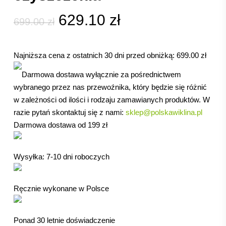
Pierwotna
Aktualna
629.10
zł
699.00
zł
cena
cena
wynosiła:
wynosi:
Najniższa cena z ostatnich 30 dni przed obniżką:
699.00
zł
699.00 zł.
629.10 zł.
Darmowa dostawa wyłącznie za pośrednictwem
wybranego przez nas przewoźnika, który będzie się różnić
w zależności od ilości i rodzaju zamawianych produktów. W
razie pytań skontaktuj się z nami:
sklep@polskawiklina.pl
Darmowa dostawa od 199 zł
Wysyłka: 7-10 dni roboczych
Ręcznie wykonane w Polsce
Ponad 30 letnie doświadczenie