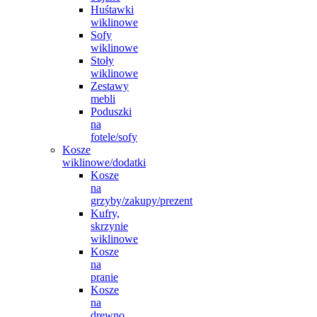
Huśtawki
wiklinowe
Sofy
wiklinowe
Stoły
wiklinowe
Zestawy
mebli
Poduszki
na
fotele/sofy
Kosze
wiklinowe/dodatki
Kosze
na
grzyby/zakupy/prezent
Kufry,
skrzynie
wiklinowe
Kosze
na
pranie
Kosze
na
drewno