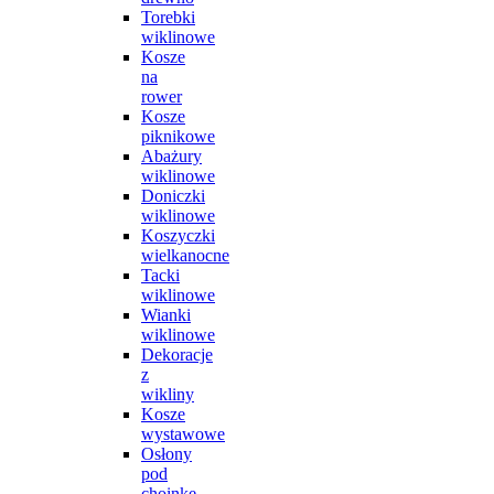
Torebki
wiklinowe
Kosze
na
rower
Kosze
piknikowe
Abażury
wiklinowe
Doniczki
wiklinowe
Koszyczki
wielkanocne
Tacki
wiklinowe
Wianki
wiklinowe
Dekoracje
z
wikliny
Kosze
wystawowe
Osłony
pod
choinkę