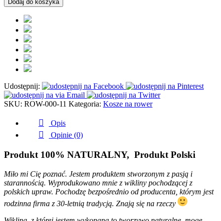
Dodaj do koszyka
na
rower
wiklinowy
naturalny
+wkład
róże
Udostępnij:
SKU:
ROW-000-11
Kategoria:
Kosze na rower
Opis
Opinie (0)
Produkt 100% NATURALNY, Produkt Polski
Miło mi Cię poznać. Jestem produktem stworzonym z pasją i
starannością. Wyprodukowano mnie z wikliny pochodzącej z
polskich upraw. Pochodzę bezpośrednio od producenta, którym jest
rodzinna firma z 30-letnią tradycją. Znają się na rzeczy
Wiklina, z której jestem wykonana to tworzywo naturalne, mogę