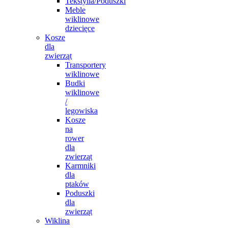
Tekstylia/Poduszki
Meble
wiklinowe
dziecięce
Kosze
dla
zwierząt
Transportery
wiklinowe
Budki
wiklinowe
/
legowiska
Kosze
na
rower
dla
zwierząt
Karmniki
dla
ptaków
Poduszki
dla
zwierząt
Wiklina