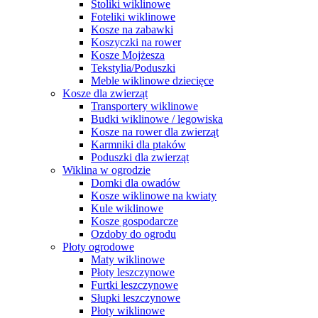
Stoliki wiklinowe
Foteliki wiklinowe
Kosze na zabawki
Koszyczki na rower
Kosze Mojżesza
Tekstylia/Poduszki
Meble wiklinowe dziecięce
Kosze dla zwierząt
Transportery wiklinowe
Budki wiklinowe / legowiska
Kosze na rower dla zwierząt
Karmniki dla ptaków
Poduszki dla zwierząt
Wiklina w ogrodzie
Domki dla owadów
Kosze wiklinowe na kwiaty
Kule wiklinowe
Kosze gospodarcze
Ozdoby do ogrodu
Płoty ogrodowe
Maty wiklinowe
Płoty leszczynowe
Furtki leszczynowe
Słupki leszczynowe
Płoty wiklinowe