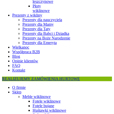
leszczynowe
Płoty
wiklinowe
Prezenty z wikliny
Prezenty dla nauczyciela
Prezenty dla Mamy
Prezenty dla Taty
Prezenty dla Babci i Dziadka
Prezenty na Boże Narodzenie
Prezenty dla Emeryta
Wielkanoc
Współpraca B2B
Blog
Opinie klientów
FAQ
Kontakt
REALIZUJEMY ZAMÓWIENIA HURTOWE
O firmie
Sklep
Meble wiklinowe
Fotele wiklinowe
Fotele bujane
Huśtawki wiklinowe