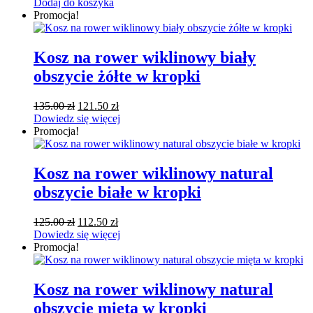
cena
cena
Dodaj do koszyka
wynosiła:
wynosi:
Promocja!
95.00 zł.
85.50 zł.
Kosz na rower wiklinowy biały
obszycie żółte w kropki
Pierwotna
Aktualna
135.00
zł
121.50
zł
cena
cena
Dowiedz się więcej
wynosiła:
wynosi:
Promocja!
135.00 zł.
121.50 zł.
Kosz na rower wiklinowy natural
obszycie białe w kropki
Pierwotna
Aktualna
125.00
zł
112.50
zł
cena
cena
Dowiedz się więcej
wynosiła:
wynosi:
Promocja!
125.00 zł.
112.50 zł.
Kosz na rower wiklinowy natural
obszycie mięta w kropki