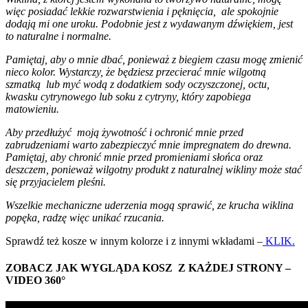
więc posiadać lekkie rozwarstwienia i pęknięcia, ale spokojnie
dodają mi one uroku. Podobnie jest z wydawanym dźwiękiem, jest
to naturalne i normalne.
Pamiętaj, aby o mnie dbać, ponieważ z biegiem czasu mogę zmienić
nieco kolor. Wystarczy, że będziesz przecierać mnie wilgotną
szmatką lub myć wodą z dodatkiem sody oczyszczonej, octu,
kwasku cytrynowego lub soku z cytryny, który zapobiega
matowieniu.
Aby przedłużyć moją żywotność i ochronić mnie przed
zabrudzeniami warto zabezpieczyć mnie impregnatem do drewna.
Pamiętaj, aby chronić mnie przed promieniami słońca oraz
deszczem, ponieważ wilgotny produkt z naturalnej wikliny może stać
się przyjacielem pleśni.
Wszelkie mechaniczne uderzenia mogą sprawić, ze krucha wiklina
popęka, radzę więc unikać rzucania.
Sprawdź też kosze w innym kolorze i z innymi wkładami –
KLIK.
ZOBACZ JAK WYGLĄDA KOSZ Z KAŻDEJ STRONY –
VIDEO 360°