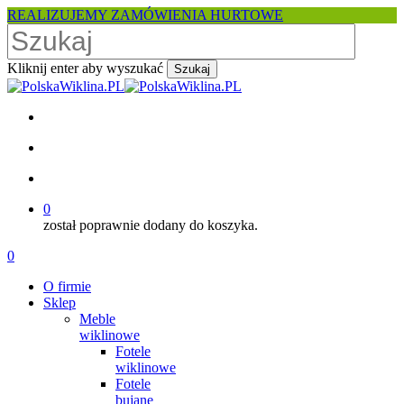
Skip
REALIZUJEMY ZAMÓWIENIA HURTOWE
to
main
content
Kliknij enter aby wyszukać
Szukaj
Close
Search
facebook
pinterest
youtube
instagram
search
account
0
został poprawnie dodany do koszyka.
Menu
search
account
0
Menu
O firmie
Sklep
Meble
wiklinowe
Fotele
wiklinowe
Fotele
bujane