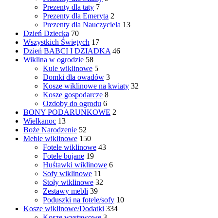
Prezenty dla taty
7
Prezenty dla Emeryta
2
Prezenty dla Nauczyciela
13
Dzień Dziecka
70
Wszystkich Świętych
17
Dzień BABCI I DZIADKA
46
Wiklina w ogrodzie
58
Kule wiklinowe
5
Domki dla owadów
3
Kosze wiklinowe na kwiaty
32
Kosze gospodarcze
8
Ozdoby do ogrodu
6
BONY PODARUNKOWE
2
Wielkanoc
13
Boże Narodzenie
52
Meble wiklinowe
150
Fotele wiklinowe
43
Fotele bujane
19
Huśtawki wiklinowe
6
Sofy wiklinowe
11
Stoły wiklinowe
32
Zestawy mebli
39
Poduszki na fotele/sofy
10
Kosze wiklinowe/Dodatki
334
Kosze wystawowe
3