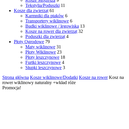
Kosze Mojżesza
9
Tekstylia/Poduszki
11
Kosze dla zwierząt
61
Karmniki dla ptaków
6
Transportery wiklinowe
6
Budki wiklinowe / legowiska
13
Kosze na rower dla zwierząt
32
Poduszki dla zwierząt
4
Płoty Ogrodowe
79
Maty wiklinowe
31
Płoty Wiklinowe
23
Płoty leszczynowe
18
Furtki leszczynowe
4
Słupki leszczynowe
3
Strona główna
Kosze wiklinowe/Dodatki
Kosze na rower
Kosz na
rower wiklinowy naturalny +wkład róże
Promocja!