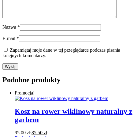
Nazwa
*
E-mail
*
Zapamiętaj moje dane w tej przeglądarce podczas pisania
kolejnych komentarzy.
Podobne produkty
Promocja!
Kosz na rower wiklinowy naturalny z
garbem
Pierwotna
Aktualna
95.00
zł
85.50
zł