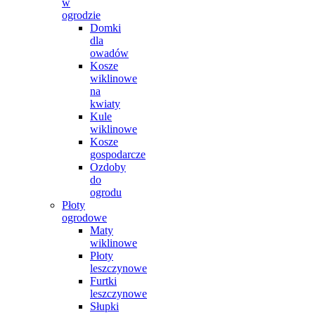
w
ogrodzie
Domki
dla
owadów
Kosze
wiklinowe
na
kwiaty
Kule
wiklinowe
Kosze
gospodarcze
Ozdoby
do
ogrodu
Płoty
ogrodowe
Maty
wiklinowe
Płoty
leszczynowe
Furtki
leszczynowe
Słupki