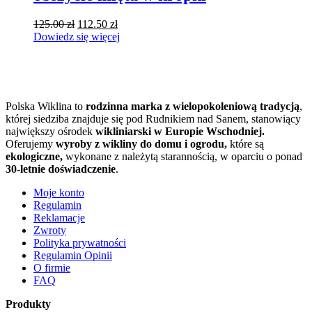
Pierwotna
Aktualna
125.00
zł
112.50
zł
cena
cena
Dowiedz się więcej
wynosiła:
wynosi:
125.00 zł.
112.50 zł.
Polska Wiklina to
rodzinna marka z wielopokoleniową tradycją
,
której siedziba znajduje się pod Rudnikiem nad Sanem, stanowiący
największy ośrodek
wikliniarski w Europie Wschodniej.
Oferujemy
wyroby z wikliny do domu i ogrodu,
które są
ekologiczne,
wykonane z należytą starannością, w oparciu o ponad
30-letnie doświadczenie
.
Moje konto
Regulamin
Reklamacje
Zwroty
Polityka prywatności
Regulamin Opinii
O firmie
FAQ
Produkty