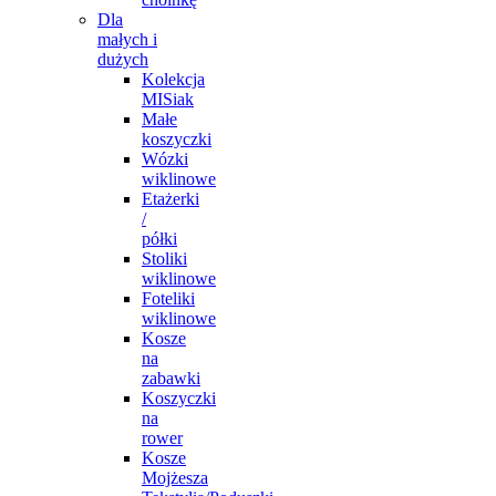
Dla
małych i
dużych
Kolekcja
MISiak
Małe
koszyczki
Wózki
wiklinowe
Etażerki
/
półki
Stoliki
wiklinowe
Foteliki
wiklinowe
Kosze
na
zabawki
Koszyczki
na
rower
Kosze
Mojżesza