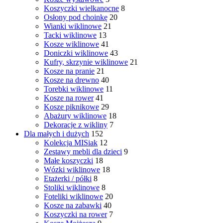
Koszyczki wielkanocne
8
Osłony pod choinkę
20
Wianki wiklinowe
21
Tacki wiklinowe
13
Kosze wiklinowe
41
Doniczki wiklinowe
43
Kufry, skrzynie wiklinowe
21
Kosze na pranie
21
Kosze na drewno
40
Torebki wiklinowe
11
Kosze na rower
41
Kosze piknikowe
29
Abażury wiklinowe
18
Dekoracje z wikliny
7
Dla małych i dużych
152
Kolekcja MISiak
12
Zestawy mebli dla dzieci
9
Małe koszyczki
18
Wózki wiklinowe
18
Etażerki / półki
8
Stoliki wiklinowe
8
Foteliki wiklinowe
20
Kosze na zabawki
40
Koszyczki na rower
7