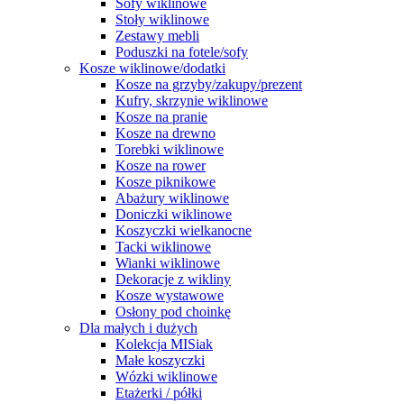
Sofy wiklinowe
Stoły wiklinowe
Zestawy mebli
Poduszki na fotele/sofy
Kosze wiklinowe/dodatki
Kosze na grzyby/zakupy/prezent
Kufry, skrzynie wiklinowe
Kosze na pranie
Kosze na drewno
Torebki wiklinowe
Kosze na rower
Kosze piknikowe
Abażury wiklinowe
Doniczki wiklinowe
Koszyczki wielkanocne
Tacki wiklinowe
Wianki wiklinowe
Dekoracje z wikliny
Kosze wystawowe
Osłony pod choinkę
Dla małych i dużych
Kolekcja MISiak
Małe koszyczki
Wózki wiklinowe
Etażerki / półki