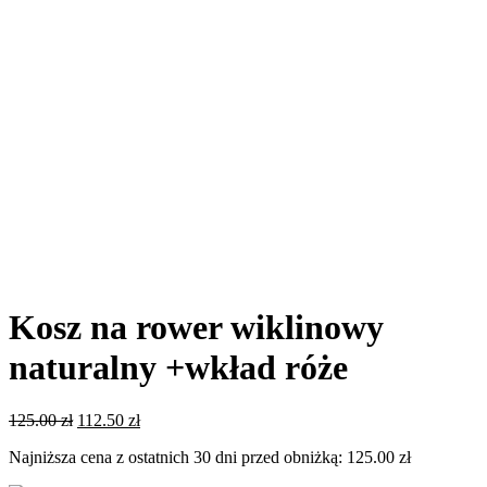
Kosz na rower wiklinowy
naturalny +wkład róże
Pierwotna
Aktualna
125.00
zł
112.50
zł
cena
cena
Najniższa cena z ostatnich 30 dni przed obniżką:
125.00
zł
wynosiła:
wynosi:
125.00 zł.
112.50 zł.