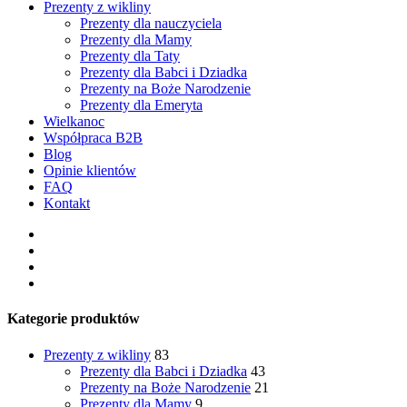
Prezenty z wikliny
Prezenty dla nauczyciela
Prezenty dla Mamy
Prezenty dla Taty
Prezenty dla Babci i Dziadka
Prezenty na Boże Narodzenie
Prezenty dla Emeryta
Wielkanoc
Współpraca B2B
Blog
Opinie klientów
FAQ
Kontakt
facebook
pinterest
youtube
instagram
Kategorie produktów
Prezenty z wikliny
83
Prezenty dla Babci i Dziadka
43
Prezenty na Boże Narodzenie
21
Prezenty dla Mamy
9