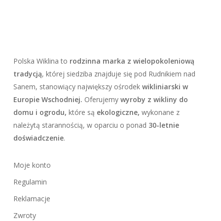
107.10 zł.
112.50 zł.
Polska Wiklina to
rodzinna marka z wielopokoleniową
tradycją
, której siedziba znajduje się pod Rudnikiem nad
Sanem, stanowiący największy ośrodek
wikliniarski w
Europie Wschodniej.
Oferujemy
wyroby z wikliny do
domu i ogrodu,
które są
ekologiczne,
wykonane z
należytą starannością, w oparciu o ponad
30-letnie
doświadczenie
.
Moje konto
Regulamin
Reklamacje
Zwroty