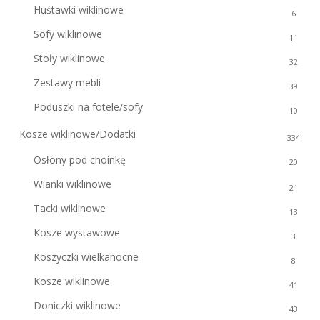
Huśtawki wiklinowe
6
Sofy wiklinowe
11
Stoły wiklinowe
32
Zestawy mebli
39
Poduszki na fotele/sofy
10
Kosze wiklinowe/Dodatki
334
Osłony pod choinkę
20
Wianki wiklinowe
21
Tacki wiklinowe
13
Kosze wystawowe
3
Koszyczki wielkanocne
8
Kosze wiklinowe
41
Doniczki wiklinowe
43