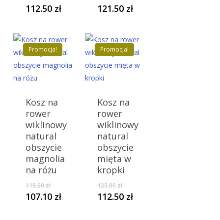
cena
cena
Aktualna
Aktualna
112.50
zł
121.50
zł
wynosiła:
wynosiła:
cena
cena
125.00 zł.
135.00 zł.
wynosi:
wynosi:
112.50 zł.
121.50 zł.
Promocja!
Promocja!
Kosz na
Kosz na
rower
rower
wiklinowy
wiklinowy
natural
natural
obszycie
obszycie
magnolia
mięta w
na różu
kropki
Pierwotna
Pierwotna
119.00
zł
125.00
zł
cena
cena
Aktualna
Aktualna
107.10
zł
112.50
zł
wynosiła:
wynosiła:
cena
cena
119.00 zł.
125.00 zł.
wynosi:
wynosi: