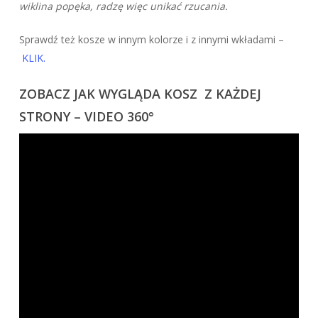
wiklina popęka, radzę więc unikać rzucania.
Sprawdź też kosze w innym kolorze i z innymi wkładami –
KLIK.
ZOBACZ JAK WYGLĄDA KOSZ Z KAŻDEJ
STRONY – VIDEO 360°