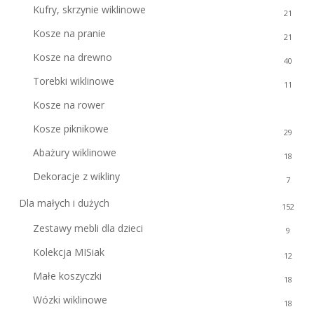
Kufry, skrzynie wiklinowe
21
Kosze na pranie
21
Kosze na drewno
40
Torebki wiklinowe
11
Kosze na rower
41
Kosze piknikowe
29
Abażury wiklinowe
18
Dekoracje z wikliny
7
Dla małych i dużych
152
Zestawy mebli dla dzieci
9
Kolekcja MISiak
12
Małe koszyczki
18
Wózki wiklinowe
18