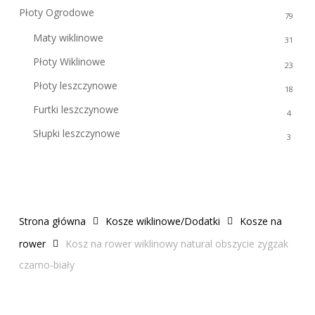
Płoty Ogrodowe
79
Maty wiklinowe
31
Płoty Wiklinowe
23
Płoty leszczynowe
18
Furtki leszczynowe
4
Słupki leszczynowe
3
Strona główna
Kosze wiklinowe/Dodatki
Kosze na
rower
Kosz na rower wiklinowy natural obszycie zygzak
czarno-biały