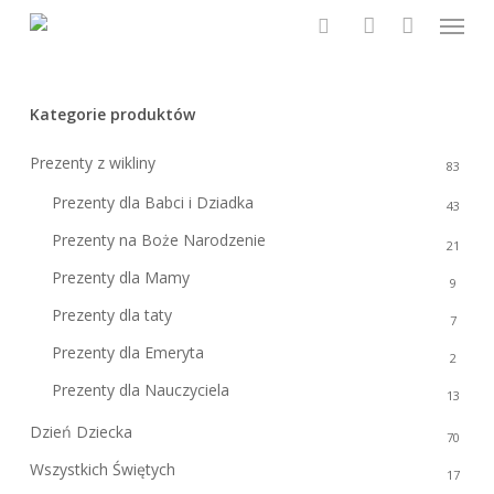
Menu
Skip
to
search
account
main
content
Kategorie produktów
Prezenty z wikliny
83
Prezenty dla Babci i Dziadka
43
Prezenty na Boże Narodzenie
21
Prezenty dla Mamy
9
Prezenty dla taty
7
Prezenty dla Emeryta
2
Prezenty dla Nauczyciela
13
Dzień Dziecka
70
Wszystkich Świętych
17