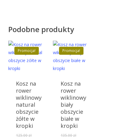
Podobne produkty
Promocja!
Promocja!
Kosz na
Kosz na
rower
rower
wiklinowy
wiklinowy
natural
biały
obszycie
obszycie
żółte w
białe w
kropki
kropki
Pierwotna
Pierwotna
125.00
zł
135.00
zł