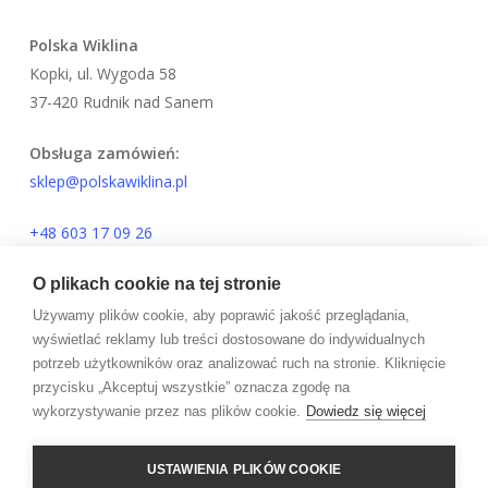
Polska Wiklina
Kopki, ul. Wygoda 58
37-420 Rudnik nad Sanem
Obsługa zamówień:
sklep@polskawiklina.pl
+48 603 17 09 26
O plikach cookie na tej stronie
Używamy plików cookie, aby poprawić jakość przeglądania,
© 2026 PolskaWiklina.PL.
wyświetlać reklamy lub treści dostosowane do indywidualnych
potrzeb użytkowników oraz analizować ruch na stronie. Kliknięcie
facebook
przycisku „Akceptuj wszystkie” oznacza zgodę na
wykorzystywanie przez nas plików cookie.
Dowiedz się więcej
pinterest
youtube
instagram
USTAWIENIA PLIKÓW COOKIE