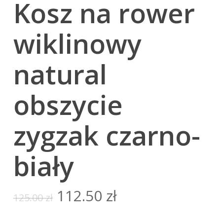
Kosz na rower
wiklinowy
natural
obszycie
zygzak czarno-
biały
Pierwotna
Aktualna
112.50
zł
125.00
zł
cena
cena