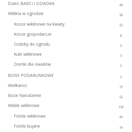
Dzień BABCI I DZIADKA
46
Wiklina w ogrodzie
58
Kosze wiklinowe na kwiaty
32
Kosze gospodarcze
8
Ozdoby do ogrodu
6
Kule wiklinowe
5
Domki dla owadów
3
BONY PODARUNKOWE
2
Wielkanoc
13
Boże Narodzenie
52
Meble wiklinowe
150
Fotele wiklinowe
43
Fotele bujane
19