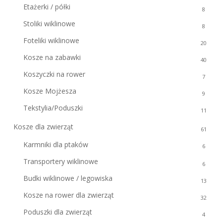
Etażerki / półki
8
Stoliki wiklinowe
8
Foteliki wiklinowe
20
Kosze na zabawki
40
Koszyczki na rower
7
Kosze Mojżesza
9
Tekstylia/Poduszki
11
Kosze dla zwierząt
61
Karmniki dla ptaków
6
Transportery wiklinowe
6
Budki wiklinowe / legowiska
13
Kosze na rower dla zwierząt
32
Poduszki dla zwierząt
4