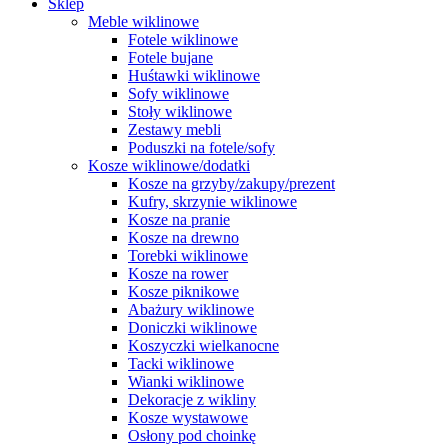
Sklep
Meble wiklinowe
Fotele wiklinowe
Fotele bujane
Huśtawki wiklinowe
Sofy wiklinowe
Stoły wiklinowe
Zestawy mebli
Poduszki na fotele/sofy
Kosze wiklinowe/dodatki
Kosze na grzyby/zakupy/prezent
Kufry, skrzynie wiklinowe
Kosze na pranie
Kosze na drewno
Torebki wiklinowe
Kosze na rower
Kosze piknikowe
Abażury wiklinowe
Doniczki wiklinowe
Koszyczki wielkanocne
Tacki wiklinowe
Wianki wiklinowe
Dekoracje z wikliny
Kosze wystawowe
Osłony pod choinkę