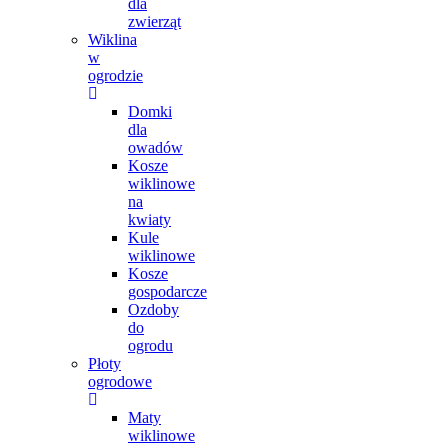
dla
zwierząt
Wiklina
w
ogrodzie
Domki
dla
owadów
Kosze
wiklinowe
na
kwiaty
Kule
wiklinowe
Kosze
gospodarcze
Ozdoby
do
ogrodu
Płoty
ogrodowe
Maty
wiklinowe