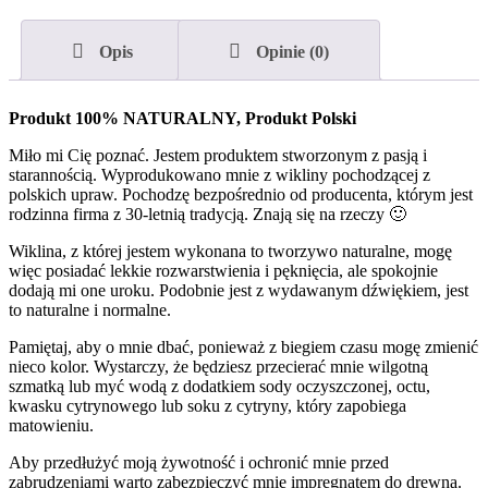
Opis
Opinie (0)
Produkt 100% NATURALNY, Produkt Polski
Miło mi Cię poznać. Jestem produktem stworzonym z pasją i
starannością. Wyprodukowano mnie z wikliny pochodzącej z
polskich upraw. Pochodzę bezpośrednio od producenta, którym jest
rodzinna firma z 30-letnią tradycją. Znają się na rzeczy 🙂
Wiklina, z której jestem wykonana to tworzywo naturalne, mogę
więc posiadać lekkie rozwarstwienia i pęknięcia, ale spokojnie
dodają mi one uroku. Podobnie jest z wydawanym dźwiękiem, jest
to naturalne i normalne.
Pamiętaj, aby o mnie dbać, ponieważ z biegiem czasu mogę zmienić
nieco kolor. Wystarczy, że będziesz przecierać mnie wilgotną
szmatką lub myć wodą z dodatkiem sody oczyszczonej, octu,
kwasku cytrynowego lub soku z cytryny, który zapobiega
matowieniu.
Aby przedłużyć moją żywotność i ochronić mnie przed
zabrudzeniami warto zabezpieczyć mnie impregnatem do drewna.