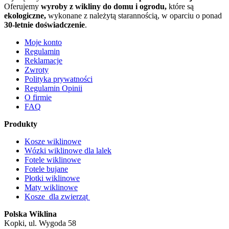
Oferujemy
wyroby z wikliny do domu i ogrodu,
które są
ekologiczne,
wykonane z należytą starannością, w oparciu o ponad
30-letnie doświadczenie
.
Moje konto
Regulamin
Reklamacje
Zwroty
Polityka prywatności
Regulamin Opinii
O firmie
FAQ
Produkty
Kosze wiklinowe
Wózki wiklinowe dla lalek
Fotele wiklinowe
Fotele bujane
Płotki wiklinowe
Maty wiklinowe
Kosze dla zwierząt
Polska Wiklina
Kopki, ul. Wygoda 58