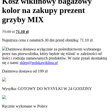
Kosz wiklinowy bagażowy
kolor na zakupy prezent
grzyby MIX
Pierwotna
Aktualna
79.00
zł
71.10
zł
cena
cena
Najniższa cena z ostatnich 30 dni przed obniżką:
71.10
zł
wynosiła:
wynosi:
79.00 zł.
71.10 zł.
Darmowa dostawa wyłącznie za pośrednictwem wybranego
przez nas przewoźnika, który będzie się różnić w zależności od
ilości i rodzaju zamawianych produktów. W razie pytań skontaktuj
się z nami:
sklep@polskawiklina.pl
Darmowa dostawa od 199 zł
Wysyłka: GOTOWY DO WYSYŁKI W 24 GODZINY
Ręcznie wykonane w Polsce