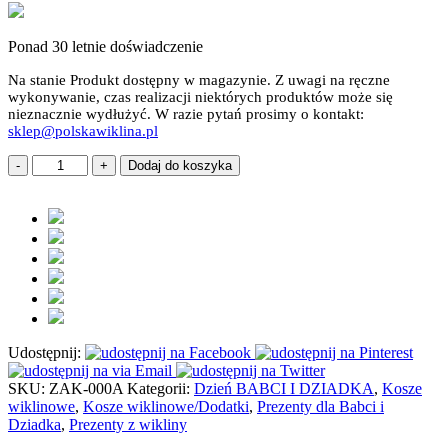
Ponad 30 letnie doświadczenie
Na stanie
Produkt dostępny w magazynie. Z uwagi na ręczne
wykonywanie, czas realizacji niektórych produktów może się
nieznacznie wydłużyć. W razie pytań prosimy o kontakt:
sklep@polskawiklina.pl
ilość
Dodaj do koszyka
Kosz
wiklinowy
bagażowy
kolor
na
zakupy
prezent
grzyby
MIX
Udostępnij:
SKU:
ZAK-000A
Kategorii:
Dzień BABCI I DZIADKA
,
Kosze
wiklinowe
,
Kosze wiklinowe/Dodatki
,
Prezenty dla Babci i
Dziadka
,
Prezenty z wikliny