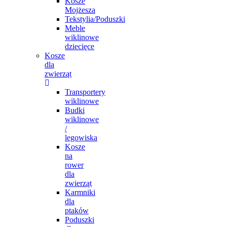
Kosze
Mojżesza
Tekstylia/Poduszki
Meble
wiklinowe
dziecięce
Kosze
dla
zwierząt
Transportery
wiklinowe
Budki
wiklinowe
/
legowiska
Kosze
na
rower
dla
zwierząt
Karmniki
dla
ptaków
Poduszki