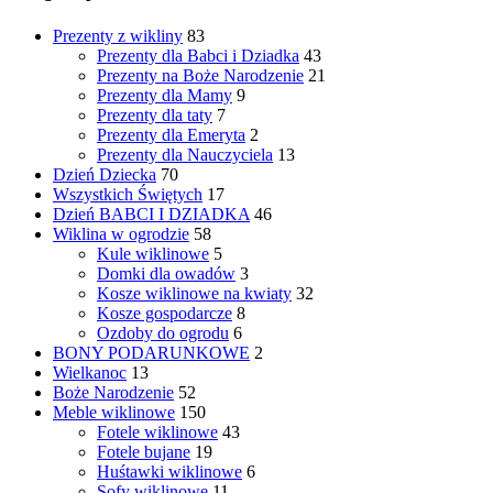
Prezenty z wikliny
83
Prezenty dla Babci i Dziadka
43
Prezenty na Boże Narodzenie
21
Prezenty dla Mamy
9
Prezenty dla taty
7
Prezenty dla Emeryta
2
Prezenty dla Nauczyciela
13
Dzień Dziecka
70
Wszystkich Świętych
17
Dzień BABCI I DZIADKA
46
Wiklina w ogrodzie
58
Kule wiklinowe
5
Domki dla owadów
3
Kosze wiklinowe na kwiaty
32
Kosze gospodarcze
8
Ozdoby do ogrodu
6
BONY PODARUNKOWE
2
Wielkanoc
13
Boże Narodzenie
52
Meble wiklinowe
150
Fotele wiklinowe
43
Fotele bujane
19
Huśtawki wiklinowe
6
Sofy wiklinowe
11