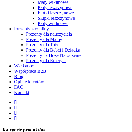
Maty wiklinowe
Płoty leszczynowe
Furtki leszczynowe
Słupki leszczynowe
Płoty wiklinowe
Prezenty z wikliny
Prezenty dla nauczyciela
Prezenty dla Mamy
Prezenty dla Taty
Prezenty dla Babci i Dziadka
Prezenty na Boże Narodzenie
Prezenty dla Emeryta
Wielkanoc
Współpraca B2B
Blog
Opinie klientów
FAQ
Kontakt
facebook
pinterest
youtube
instagram
Kategorie produktów