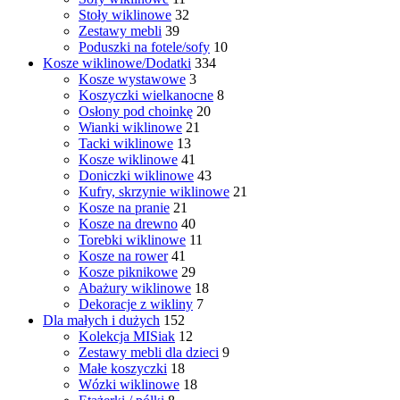
Stoły wiklinowe
32
Zestawy mebli
39
Poduszki na fotele/sofy
10
Kosze wiklinowe/Dodatki
334
Kosze wystawowe
3
Koszyczki wielkanocne
8
Osłony pod choinkę
20
Wianki wiklinowe
21
Tacki wiklinowe
13
Kosze wiklinowe
41
Doniczki wiklinowe
43
Kufry, skrzynie wiklinowe
21
Kosze na pranie
21
Kosze na drewno
40
Torebki wiklinowe
11
Kosze na rower
41
Kosze piknikowe
29
Abażury wiklinowe
18
Dekoracje z wikliny
7
Dla małych i dużych
152
Kolekcja MISiak
12
Zestawy mebli dla dzieci
9
Małe koszyczki
18
Wózki wiklinowe
18