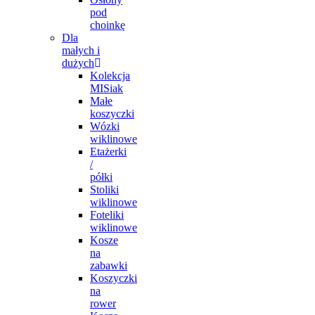
pod
choinkę
Dla
małych i
dużych
Kolekcja
MISiak
Małe
koszyczki
Wózki
wiklinowe
Etażerki
/
półki
Stoliki
wiklinowe
Foteliki
wiklinowe
Kosze
na
zabawki
Koszyczki
na
rower