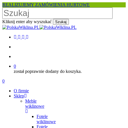
Skip
REALIZUJEMY ZAMÓWIENIA HURTOWE
to
main
content
Kliknij enter aby wyszukać
Szukaj
Close
Search
facebook
pinterest
youtube
instagram
search
account
0
został poprawnie dodany do koszyka.
Menu
search
account
0
Menu
O firmie
Sklep
Meble
wiklinowe
Fotele
wiklinowe
Fotele