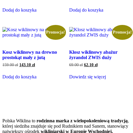
cena
cena
cena
cena
wynosiła:
wynosi:
wynosiła:
wynosi:
Dodaj do koszyka
Dodaj do koszyka
85.00 zł.
76.50 zł.
32.00 zł.
28.80 zł.
Promocja!
Promocja!
Kosz wiklinowy na drewno
Klosz wiklinowy abażur
prostokąt mały z jutą
żyrandol ZWIS duży
Pierwotna
Aktualna
Pierwotna
Aktualna
159.00
zł
143.10
zł
69.00
zł
62.10
zł
cena
cena
cena
cena
wynosiła:
wynosi:
wynosiła:
wynosi:
Dodaj do koszyka
Dowiedz się więcej
159.00 zł.
143.10 zł.
69.00 zł.
62.10 zł.
Polska Wiklina to
rodzinna marka z wielopokoleniową tradycją
,
której siedziba znajduje się pod Rudnikiem nad Sanem, stanowiący
największy ośrodek
wikliniarski w Europie Wschodniej.