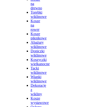
na
drewno
Torebki
wiklinowe
Kosze
na
rower
Kosze
piknikowe
Abażury
wiklinowe
Doniczki
wiklinowe
Koszyczki
wielkanocne
Tacki
wiklinowe
Wianki
wiklinowe
Dekoracje
z
wikliny
Kosze
wystawowe
Osłony