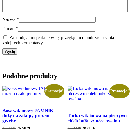
Nazwa
*
E-mail
*
Zapamiętaj moje dane w tej przeglądarce podczas pisania
kolejnych komentarzy.
Podobne produkty
Promocja!
Promocja!
Kosz wiklinowy JAMNIK
duży na zakupy prezent
Tacka wiklinowa na pieczywo
grzyby
chleb bułki sztućce owalna
Pierwotna
Aktualna
Pierwotna
Aktualna
85.00
zł
76.50
zł
32.00
zł
28.80
zł