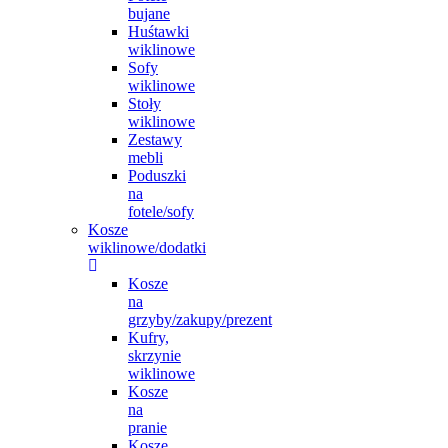
bujane
Huśtawki
wiklinowe
Sofy
wiklinowe
Stoły
wiklinowe
Zestawy
mebli
Poduszki
na
fotele/sofy
Kosze
wiklinowe/dodatki
Kosze
na
grzyby/zakupy/prezent
Kufry,
skrzynie
wiklinowe
Kosze
na
pranie
Kosze