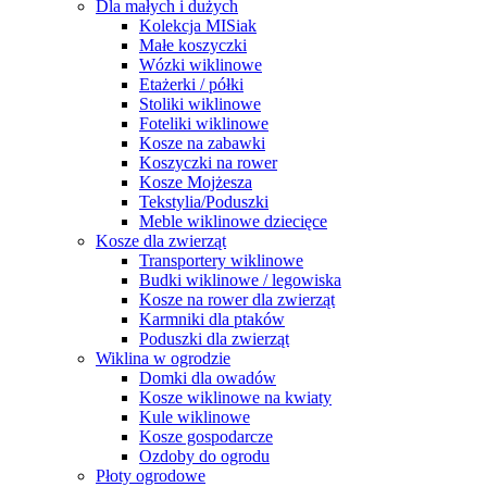
Dla małych i dużych
Kolekcja MISiak
Małe koszyczki
Wózki wiklinowe
Etażerki / półki
Stoliki wiklinowe
Foteliki wiklinowe
Kosze na zabawki
Koszyczki na rower
Kosze Mojżesza
Tekstylia/Poduszki
Meble wiklinowe dziecięce
Kosze dla zwierząt
Transportery wiklinowe
Budki wiklinowe / legowiska
Kosze na rower dla zwierząt
Karmniki dla ptaków
Poduszki dla zwierząt
Wiklina w ogrodzie
Domki dla owadów
Kosze wiklinowe na kwiaty
Kule wiklinowe
Kosze gospodarcze
Ozdoby do ogrodu
Płoty ogrodowe