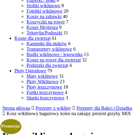
Etażerki / półki
8
Stoliki wiklinowe
8
Foteliki wiklinowe
20
Kosze na zabawki
40
Koszyczki na rower
7
Kosze Mojżesza
9
Tekstylia/Poduszki
11
Kosze dla zwierząt
61
Karmniki dla ptaków
6
Transportery wiklinowe
6
Budki wiklinowe / legowiska
13
Kosze na rower dla zwierząt
32
Poduszki dla zwierząt
4
Płoty Ogrodowe
79
Maty wiklinowe
31
Płoty Wiklinowe
23
Płoty leszczynowe
18
Furtki leszczynowe
4
Słupki leszczynowe
3
Strona główna
Prezenty z wikliny
Prezenty dla Babci i Dziadka
Kosz wiklinowy bagażowy kolor na zakupy prezent grzyby MIX
Promocja!