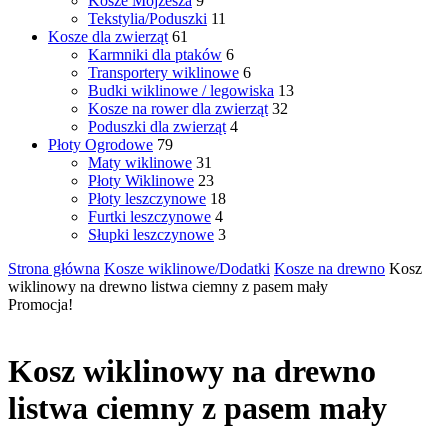
Kosze Mojżesza
9
Tekstylia/Poduszki
11
Kosze dla zwierząt
61
Karmniki dla ptaków
6
Transportery wiklinowe
6
Budki wiklinowe / legowiska
13
Kosze na rower dla zwierząt
32
Poduszki dla zwierząt
4
Płoty Ogrodowe
79
Maty wiklinowe
31
Płoty Wiklinowe
23
Płoty leszczynowe
18
Furtki leszczynowe
4
Słupki leszczynowe
3
Strona główna
Kosze wiklinowe/Dodatki
Kosze na drewno
Kosz
wiklinowy na drewno listwa ciemny z pasem mały
Promocja!
Kosz wiklinowy na drewno
listwa ciemny z pasem mały