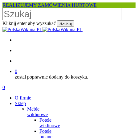
Skip
REALIZUJEMY ZAMÓWIENIA HURTOWE
to
main
content
Kliknij enter aby wyszukać
Szukaj
Close
Search
facebook
pinterest
youtube
instagram
search
account
0
został poprawnie dodany do koszyka.
Menu
search
account
0
Menu
O firmie
Sklep
Meble
wiklinowe
Fotele
wiklinowe
Fotele
bujane