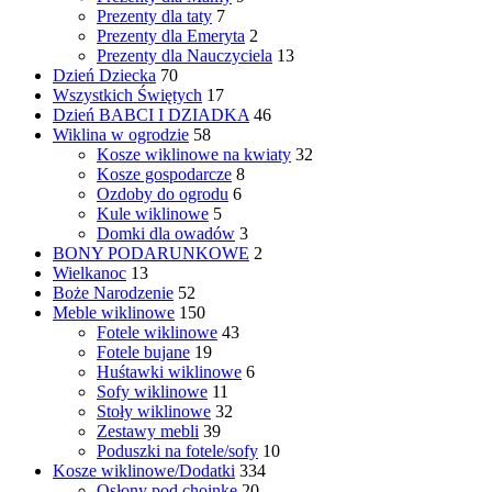
Prezenty dla taty
7
Prezenty dla Emeryta
2
Prezenty dla Nauczyciela
13
Dzień Dziecka
70
Wszystkich Świętych
17
Dzień BABCI I DZIADKA
46
Wiklina w ogrodzie
58
Kosze wiklinowe na kwiaty
32
Kosze gospodarcze
8
Ozdoby do ogrodu
6
Kule wiklinowe
5
Domki dla owadów
3
BONY PODARUNKOWE
2
Wielkanoc
13
Boże Narodzenie
52
Meble wiklinowe
150
Fotele wiklinowe
43
Fotele bujane
19
Huśtawki wiklinowe
6
Sofy wiklinowe
11
Stoły wiklinowe
32
Zestawy mebli
39
Poduszki na fotele/sofy
10
Kosze wiklinowe/Dodatki
334
Osłony pod choinkę
20