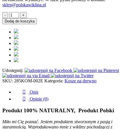
sklep@polskawiklina.pl
ilość
Kosz
Dodaj do koszyka
wiklinowy
na
drewno
listwa
ciemny
z
pasem
mały
Udostępnij:
SKU:
285KOM-002E
Kategoria:
Kosze na drewno
Opis
Opinie (0)
Produkt 100% NATURALNY, Produkt Polski
Miło mi Cię poznać. Jestem produktem stworzonym z pasją i
starannością. Wyprodukowano mnie z wikliny pochodzącej z