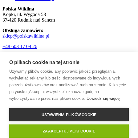
Polska Wiklina
Kopki, ul. Wygoda 58
37-420 Rudnik nad Sanem
Obsługa zamówień:
sklep@polskawiklina.pl
+48 603 17 09 26
O plikach cookie na tej stronie
Używamy plików cookie, aby poprawić jakość przeglądania,
wyświetlać reklamy lub treści dostosowane do indywidualnych
© 2026 PolskaWiklina.PL.
potrzeb użytkowników oraz analizować ruch na stronie. Kliknięcie
facebook
przycisku „Akceptuj wszystkie” oznacza zgodę na
pinterest
wykorzystywanie przez nas plików cookie.
Dowiedz się więcej
youtube
instagram
USTAWIENIA PLIKÓW COOKIE
Call Now Button
ZAAKCEPTUJ PLIKI COOKIE