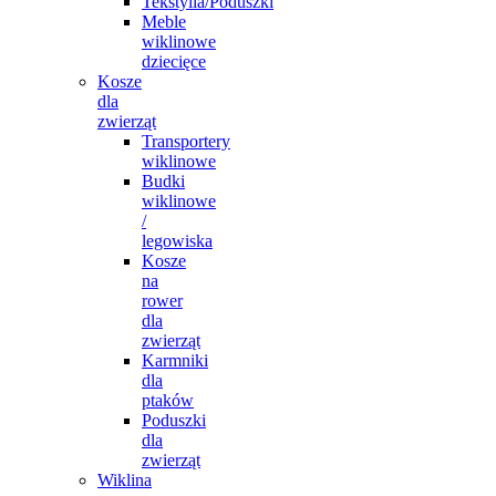
Tekstylia/Poduszki
Meble
wiklinowe
dziecięce
Kosze
dla
zwierząt
Transportery
wiklinowe
Budki
wiklinowe
/
legowiska
Kosze
na
rower
dla
zwierząt
Karmniki
dla
ptaków
Poduszki
dla
zwierząt
Wiklina