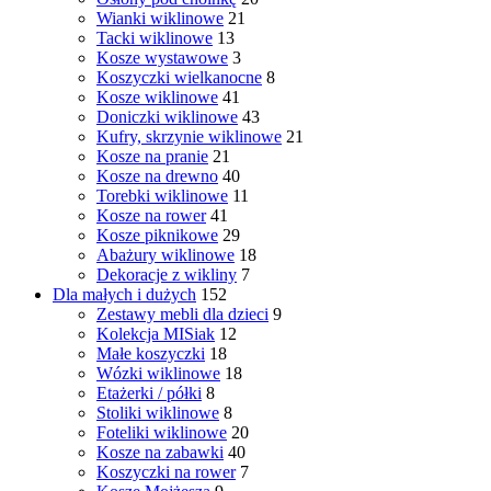
Wianki wiklinowe
21
Tacki wiklinowe
13
Kosze wystawowe
3
Koszyczki wielkanocne
8
Kosze wiklinowe
41
Doniczki wiklinowe
43
Kufry, skrzynie wiklinowe
21
Kosze na pranie
21
Kosze na drewno
40
Torebki wiklinowe
11
Kosze na rower
41
Kosze piknikowe
29
Abażury wiklinowe
18
Dekoracje z wikliny
7
Dla małych i dużych
152
Zestawy mebli dla dzieci
9
Kolekcja MISiak
12
Małe koszyczki
18
Wózki wiklinowe
18
Etażerki / półki
8
Stoliki wiklinowe
8
Foteliki wiklinowe
20
Kosze na zabawki
40
Koszyczki na rower
7