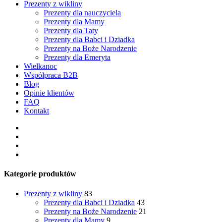
Prezenty z wikliny
Prezenty dla nauczyciela
Prezenty dla Mamy
Prezenty dla Taty
Prezenty dla Babci i Dziadka
Prezenty na Boże Narodzenie
Prezenty dla Emeryta
Wielkanoc
Współpraca B2B
Blog
Opinie klientów
FAQ
Kontakt
facebook
pinterest
youtube
instagram
Kategorie produktów
Prezenty z wikliny
83
Prezenty dla Babci i Dziadka
43
Prezenty na Boże Narodzenie
21
Prezenty dla Mamy
9