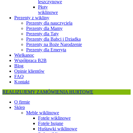
leszczynowe
Płoty
wiklinowe
Prezenty z wikliny
Prezenty dla nauczyciela
Prezenty dla Mamy
Prezenty dla Taty
Prezenty dla Babci i Dziadka
Prezenty na Boże Narodzenie
Prezenty dla Emeryta
Wielkanoc
Współpraca B2B
Blog
Opinie klientów
FAQ
Kontakt
REALIZUJEMY ZAMÓWIENIA HURTOWE
O firmie
Sklep
Meble wiklinowe
Fotele wiklinowe
Fotele bujane
Huśtawki wiklinowe