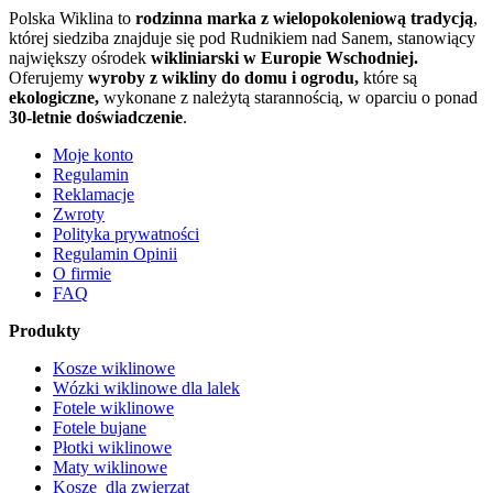
Polska Wiklina to
rodzinna marka z wielopokoleniową tradycją
,
której siedziba znajduje się pod Rudnikiem nad Sanem, stanowiący
największy ośrodek
wikliniarski w Europie Wschodniej.
Oferujemy
wyroby z wikliny do domu i ogrodu,
które są
ekologiczne,
wykonane z należytą starannością, w oparciu o ponad
30-letnie doświadczenie
.
Moje konto
Regulamin
Reklamacje
Zwroty
Polityka prywatności
Regulamin Opinii
O firmie
FAQ
Produkty
Kosze wiklinowe
Wózki wiklinowe dla lalek
Fotele wiklinowe
Fotele bujane
Płotki wiklinowe
Maty wiklinowe
Kosze dla zwierząt