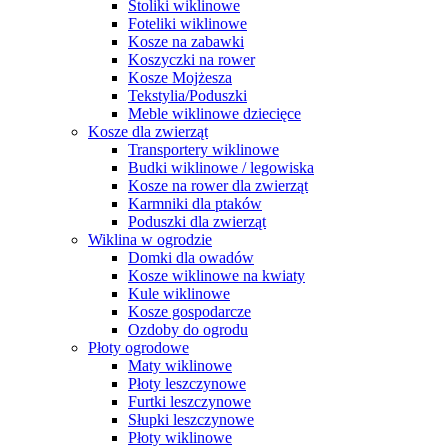
Stoliki wiklinowe
Foteliki wiklinowe
Kosze na zabawki
Koszyczki na rower
Kosze Mojżesza
Tekstylia/Poduszki
Meble wiklinowe dziecięce
Kosze dla zwierząt
Transportery wiklinowe
Budki wiklinowe / legowiska
Kosze na rower dla zwierząt
Karmniki dla ptaków
Poduszki dla zwierząt
Wiklina w ogrodzie
Domki dla owadów
Kosze wiklinowe na kwiaty
Kule wiklinowe
Kosze gospodarcze
Ozdoby do ogrodu
Płoty ogrodowe
Maty wiklinowe
Płoty leszczynowe
Furtki leszczynowe
Słupki leszczynowe
Płoty wiklinowe