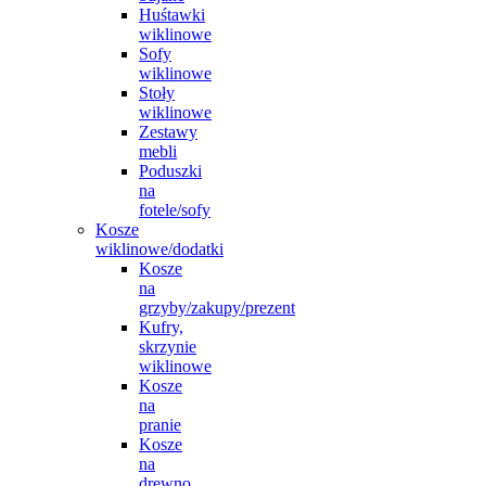
Huśtawki
wiklinowe
Sofy
wiklinowe
Stoły
wiklinowe
Zestawy
mebli
Poduszki
na
fotele/sofy
Kosze
wiklinowe/dodatki
Kosze
na
grzyby/zakupy/prezent
Kufry,
skrzynie
wiklinowe
Kosze
na
pranie
Kosze
na
drewno