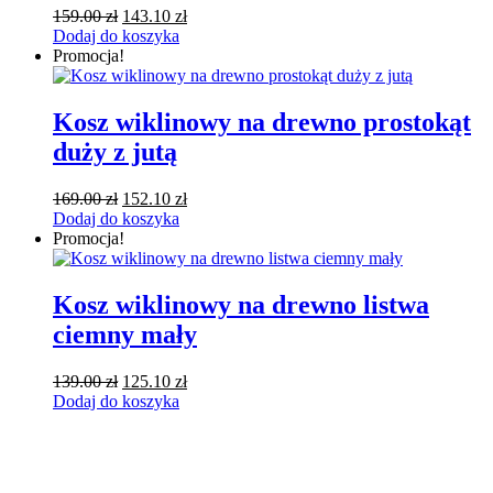
Pierwotna
Aktualna
159.00
zł
143.10
zł
cena
cena
Dodaj do koszyka
wynosiła:
wynosi:
Promocja!
159.00 zł.
143.10 zł.
Kosz wiklinowy na drewno prostokąt
duży z jutą
Pierwotna
Aktualna
169.00
zł
152.10
zł
cena
cena
Dodaj do koszyka
wynosiła:
wynosi:
Promocja!
169.00 zł.
152.10 zł.
Kosz wiklinowy na drewno listwa
ciemny mały
Pierwotna
Aktualna
139.00
zł
125.10
zł
cena
cena
Dodaj do koszyka
wynosiła:
wynosi:
139.00 zł.
125.10 zł.