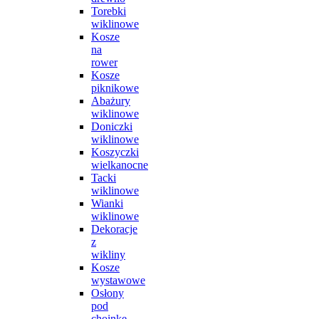
Torebki
wiklinowe
Kosze
na
rower
Kosze
piknikowe
Abażury
wiklinowe
Doniczki
wiklinowe
Koszyczki
wielkanocne
Tacki
wiklinowe
Wianki
wiklinowe
Dekoracje
z
wikliny
Kosze
wystawowe
Osłony
pod
choinkę