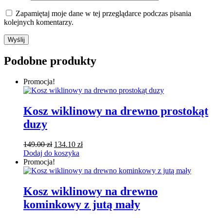
Zapamiętaj moje dane w tej przeglądarce podczas pisania
kolejnych komentarzy.
Podobne produkty
Promocja!
Kosz wiklinowy na drewno prostokąt
duzy
Pierwotna
Aktualna
149.00
zł
134.10
zł
cena
cena
Dodaj do koszyka
wynosiła:
wynosi:
Promocja!
149.00 zł.
134.10 zł.
Kosz wiklinowy na drewno
kominkowy z jutą mały