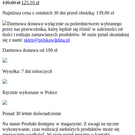
Pierwotna
Aktualna
139.00
zł
125.10
zł
cena
cena
Najniższa cena z ostatnich 30 dni przed obniżką:
139.00
zł
wynosiła:
wynosi:
139.00 zł.
125.10 zł.
Darmowa dostawa wyłącznie za pośrednictwem wybranego
przez nas przewoźnika, który będzie się różnić w zależności od
ilości i rodzaju zamawianych produktów. W razie pytań skontaktuj
się z nami:
sklep@polskawiklina.pl
Darmowa dostawa od 199 zł
Wysyłka: 7 dni roboczych
Ręcznie wykonane w Polsce
Ponad 30 letnie doświadczenie
Na stanie
Produkt dostępny w magazynie. Z uwagi na ręczne
wykonywanie, czas realizacji niektórych produktów może się
nieznacznie wydłużyć. W razie pytań prosimy o kontakt: