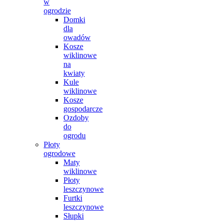
w
ogrodzie
Domki
dla
owadów
Kosze
wiklinowe
na
kwiaty
Kule
wiklinowe
Kosze
gospodarcze
Ozdoby
do
ogrodu
Płoty
ogrodowe
Maty
wiklinowe
Płoty
leszczynowe
Furtki
leszczynowe
Słupki