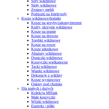
Sofy wiklinowe
Stoły wiklinowe
Zestawy mebli
Poduszki na fotele/sofy
Kosze wiklinowe/dodatki
Kosze na grzyby/zakupy/prezent
Kufry, skrzynie wiklinowe
Kosze na pranie
Kosze na drewno
Torebki wiklinowe
Kosze na rower
Kosze piknikowe
Abażury wiklinowe
Doniczki wiklinowe
Koszyczki wielkanocne
Tacki wiklinowe
Wianki wiklinowe
Dekoracje z wikliny
Kosze wystawowe
Osłony pod choinkę
Dla małych i dużych
Kolekcja MISiak
Małe koszyczki
Wózki wiklinowe
Etażerki / półki