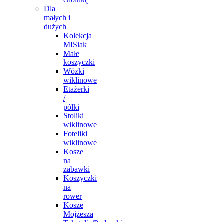
Dla
małych i
dużych
Kolekcja
MISiak
Małe
koszyczki
Wózki
wiklinowe
Etażerki
/
półki
Stoliki
wiklinowe
Foteliki
wiklinowe
Kosze
na
zabawki
Koszyczki
na
rower
Kosze
Mojżesza