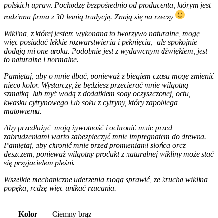
polskich upraw. Pochodzę bezpośrednio od producenta, którym jest
rodzinna firma z 30-letnią tradycją. Znają się na rzeczy
Wiklina, z której jestem wykonana to tworzywo naturalne, mogę
więc posiadać lekkie rozwarstwienia i pęknięcia, ale spokojnie
dodają mi one uroku. Podobnie jest z wydawanym dźwiękiem, jest
to naturalne i normalne.
Pamiętaj, aby o mnie dbać, ponieważ z biegiem czasu mogę zmienić
nieco kolor. Wystarczy, że będziesz przecierać mnie wilgotną
szmatką lub myć wodą z dodatkiem sody oczyszczonej, octu,
kwasku cytrynowego lub soku z cytryny, który zapobiega
matowieniu.
Aby przedłużyć moją żywotność i ochronić mnie przed
zabrudzeniami warto zabezpieczyć mnie impregnatem do drewna.
Pamiętaj, aby chronić mnie przed promieniami słońca oraz
deszczem, ponieważ wilgotny produkt z naturalnej wikliny może stać
się przyjacielem pleśni.
Wszelkie mechaniczne uderzenia mogą sprawić, ze krucha wiklina
popęka, radzę więc unikać rzucania.
Kolor
Ciemny brąz