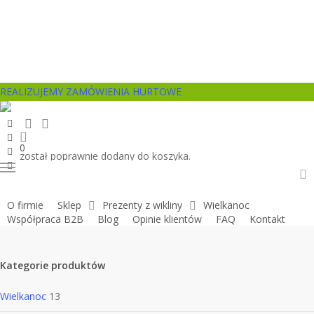
Skip
to
main
content
REALIZUJEMY ZAMÓWIENIA HURTOWE
search
account
facebook
pinterest
0
youtube
został poprawnie dodany do koszyka.
instagram
Menu
a
O firmie
Sklep
Prezenty z wikliny
Wielkanoc
Współpraca B2B
Blog
Opinie klientów
FAQ
Kontakt
Kategorie produktów
Wielkanoc
13