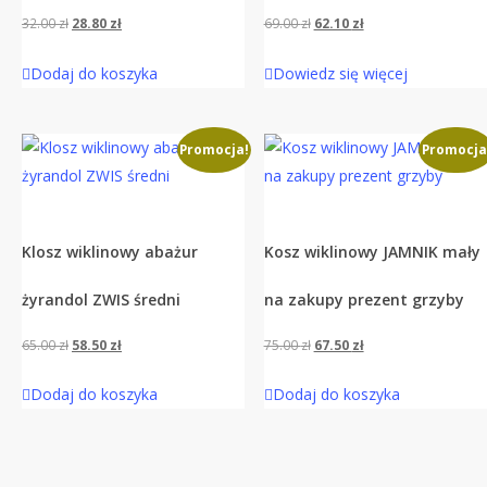
Pierwotna
Aktualna
Pierwotna
Aktualna
32.00
zł
28.80
zł
69.00
zł
62.10
zł
cena
cena
cena
cena
Dodaj do koszyka
Dowiedz się więcej
wynosiła:
wynosi:
wynosiła:
wynosi:
32.00 zł.
28.80 zł.
69.00 zł.
62.10 zł.
Promocja!
Promocja
Klosz wiklinowy abażur
Kosz wiklinowy JAMNIK mały
żyrandol ZWIS średni
na zakupy prezent grzyby
Pierwotna
Aktualna
Pierwotna
Aktualna
65.00
zł
58.50
zł
75.00
zł
67.50
zł
cena
cena
cena
cena
Dodaj do koszyka
Dodaj do koszyka
wynosiła:
wynosi:
wynosiła:
wynosi:
65.00 zł.
58.50 zł.
75.00 zł.
67.50 zł.