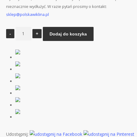
nieznacznie wydłużyć. W razie pytań prosimy o kontakt:
sklep@polskawiklina.pl
ilość
Dodaj do koszyka
Kosz
wiklinowy
na
prezent
na
4
przetwory
tabliczka
z
napisem
Dla
Najlepszego
Nauczyciela
Udostępnij: