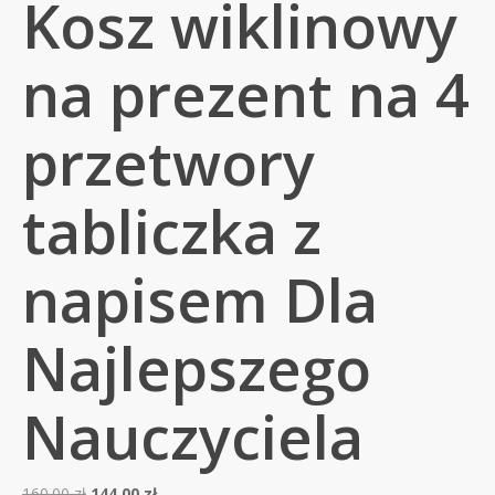
Kosz wiklinowy
na prezent na 4
przetwory
tabliczka z
napisem Dla
Najlepszego
Nauczyciela
Pierwotna
Aktualna
160.00
zł
144.00
zł