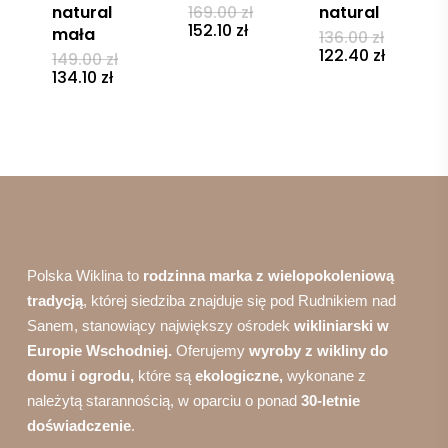
Pierwotna
natural
169.00
zł
natural
cena
Aktualna
152.10
zł
mała
Pierwot
136.00
zł
wynosiła:
cena
cena
Aktualn
122.40
zł
Pierwotna
149.00
zł
169.00 zł.
wynosi:
wynosił
cena
cena
Aktualna
134.10
zł
152.10 zł.
136.00 zł
wynosi:
wynosiła:
cena
122.40 zł
149.00 zł.
wynosi:
134.10 zł.
Polska Wiklina to
rodzinna marka z wielopokoleniową
tradycją
, której siedziba znajduje się pod Rudnikiem nad
Sanem, stanowiący największy ośrodek
wikliniarski w
Europie Wschodniej.
Oferujemy
wyroby z wikliny do
domu i ogrodu,
które są
ekologiczne,
wykonane z
należytą starannością, w oparciu o ponad
30-letnie
doświadczenie
.