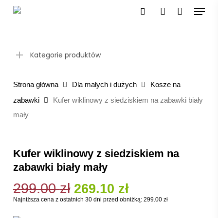
Skip
Menu
to
search
account
main
content
Kategorie produktów
Strona główna
Dla małych i dużych
Kosze na
zabawki
Kufer wiklinowy z siedziskiem na zabawki biały
mały
Kufer wiklinowy z siedziskiem na
zabawki biały mały
299.00
zł
Pierwotna
Aktualna
269.10
zł
cena
cena
Najniższa cena z ostatnich 30 dni przed obniżką:
299.00
zł
wynosiła:
wynosi: