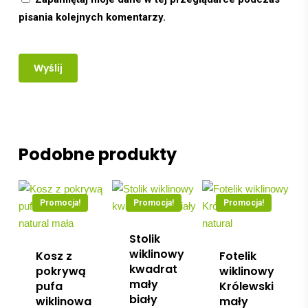
pisania kolejnych komentarzy.
Podobne produkty
Promocja!
Promocja!
Promocja!
Stolik
wiklinowy
Kosz z
Fotelik
kwadrat
pokrywą
wiklinowy
mały
pufa
Królewski
biały
wiklinowa
mały