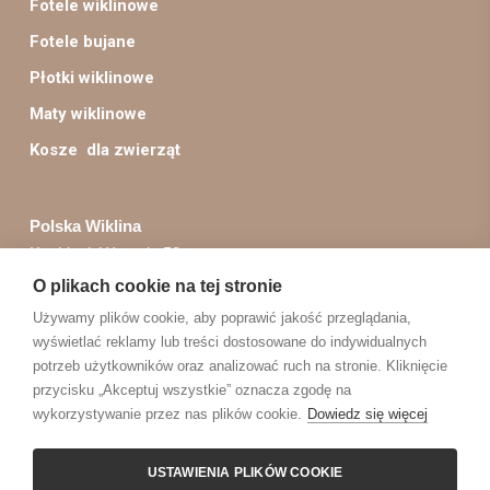
Fotele wiklinowe
Fotele bujane
Płotki wiklinowe
Maty wiklinowe
Kosze dla zwierząt
Polska Wiklina
Kopki, ul. Wygoda 58
37-420 Rudnik nad Sanem
O plikach cookie na tej stronie
Używamy plików cookie, aby poprawić jakość przeglądania,
Obsługa zamówień:
wyświetlać reklamy lub treści dostosowane do indywidualnych
sklep@polskawiklina.pl
potrzeb użytkowników oraz analizować ruch na stronie. Kliknięcie
przycisku „Akceptuj wszystkie” oznacza zgodę na
+48 603 17 09 26
wykorzystywanie przez nas plików cookie.
Dowiedz się więcej
USTAWIENIA PLIKÓW COOKIE