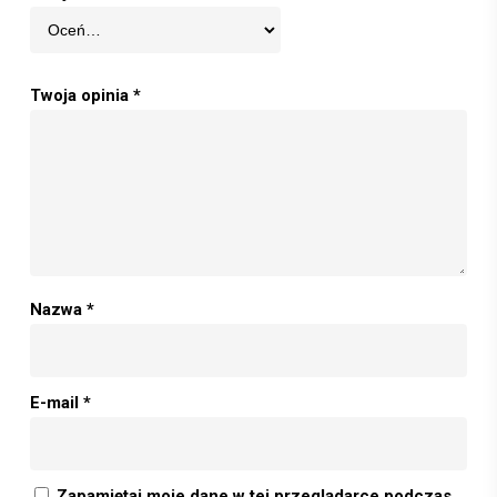
Twoja opinia
*
Nazwa
*
E-mail
*
Zapamiętaj moje dane w tej przeglądarce podczas