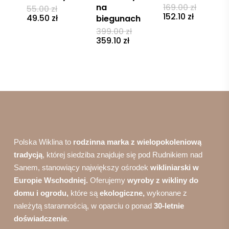
Pierwot
na
169.00
zł
Pierwotna
55.00
zł
cena
Aktualn
cena
152.10
zł
Aktualna
49.50
zł
biegunach
wynosił
cena
wynosiła:
cena
Pierwotna
399.00
zł
169.00 zł
wynosi:
55.00 zł.
wynosi:
cena
Aktualna
359.10
zł
152.10 zł.
49.50 zł.
wynosiła:
cena
399.00 zł.
wynosi:
359.10 zł.
Polska Wiklina to
rodzinna marka z wielopokoleniową
tradycją
, której siedziba znajduje się pod Rudnikiem nad
Sanem, stanowiący największy ośrodek
wikliniarski w
Europie Wschodniej.
Oferujemy
wyroby z wikliny do
domu i ogrodu,
które są
ekologiczne,
wykonane z
należytą starannością, w oparciu o ponad
30-letnie
doświadczenie
.