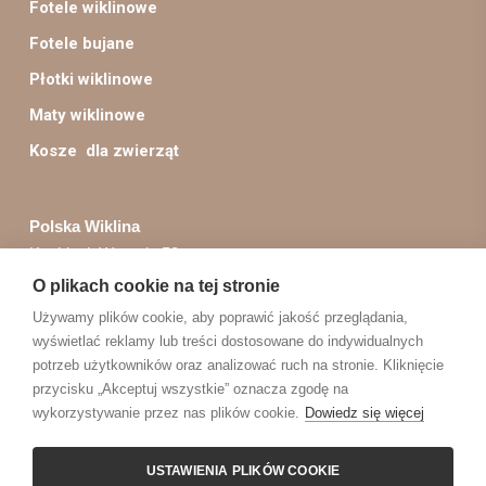
Fotele wiklinowe
Fotele bujane
Płotki wiklinowe
Maty wiklinowe
Kosze dla zwierząt
Polska Wiklina
Kopki, ul. Wygoda 58
37-420 Rudnik nad Sanem
O plikach cookie na tej stronie
Używamy plików cookie, aby poprawić jakość przeglądania,
Obsługa zamówień:
wyświetlać reklamy lub treści dostosowane do indywidualnych
sklep@polskawiklina.pl
potrzeb użytkowników oraz analizować ruch na stronie. Kliknięcie
przycisku „Akceptuj wszystkie” oznacza zgodę na
+48 603 17 09 26
wykorzystywanie przez nas plików cookie.
Dowiedz się więcej
USTAWIENIA PLIKÓW COOKIE