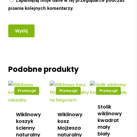
Zapamiętaj moje dane w tej przeglądarce podczas
pisania kolejnych komentarzy.
Podobne produkty
Promocja!
Promocja!
Promocja!
Stolik
wiklinowy
Wiklinowy
Wiklinowy
kwadrat
koszyk
kosz
mały
ścienny
Mojżesza
biały
naturalny
naturalny