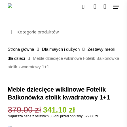
Skip
Menu
to
search
account
main
content
Kategorie produktów
Strona główna
Dla małych i dużych
Zestawy mebli
dla dzieci
Meble dziecięce wiklinowe Fotelik Balkonówka
stolik kwadratowy 1+1
Meble dziecięce wiklinowe Fotelik
Balkonówka stolik kwadratowy 1+1
379.00
zł
Pierwotna
Aktualna
341.10
zł
cena
cena
Najniższa cena z ostatnich 30 dni przed obniżką:
379.00
zł
wynosiła:
wynosi: