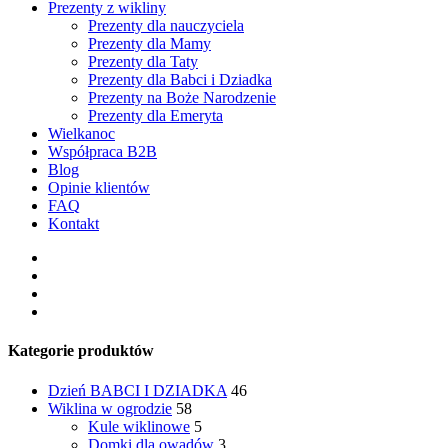
Prezenty z wikliny
Prezenty dla nauczyciela
Prezenty dla Mamy
Prezenty dla Taty
Prezenty dla Babci i Dziadka
Prezenty na Boże Narodzenie
Prezenty dla Emeryta
Wielkanoc
Współpraca B2B
Blog
Opinie klientów
FAQ
Kontakt
facebook
pinterest
youtube
instagram
Kategorie produktów
Dzień BABCI I DZIADKA
46
Wiklina w ogrodzie
58
Kule wiklinowe
5
Domki dla owadów
3