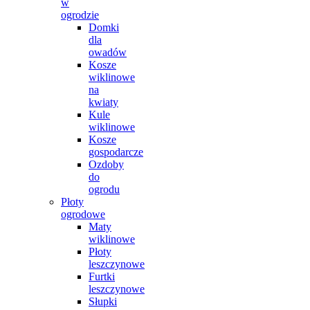
w
ogrodzie
Domki
dla
owadów
Kosze
wiklinowe
na
kwiaty
Kule
wiklinowe
Kosze
gospodarcze
Ozdoby
do
ogrodu
Płoty
ogrodowe
Maty
wiklinowe
Płoty
leszczynowe
Furtki
leszczynowe
Słupki