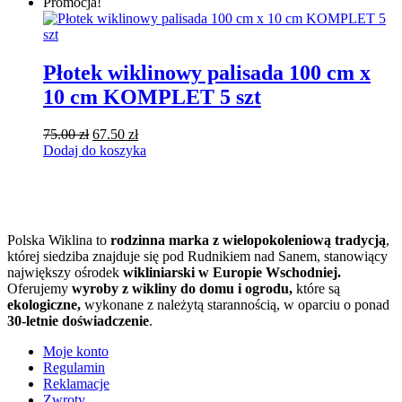
wynosiła:
wynosi:
Promocja!
55.00 zł.
49.50 zł.
Płotek wiklinowy palisada 100 cm x
10 cm KOMPLET 5 szt
Pierwotna
Aktualna
75.00
zł
67.50
zł
cena
cena
Dodaj do koszyka
wynosiła:
wynosi:
75.00 zł.
67.50 zł.
Polska Wiklina to
rodzinna marka z wielopokoleniową tradycją
,
której siedziba znajduje się pod Rudnikiem nad Sanem, stanowiący
największy ośrodek
wikliniarski w Europie Wschodniej.
Oferujemy
wyroby z wikliny do domu i ogrodu,
które są
ekologiczne,
wykonane z należytą starannością, w oparciu o ponad
30-letnie doświadczenie
.
Moje konto
Regulamin
Reklamacje
Zwroty