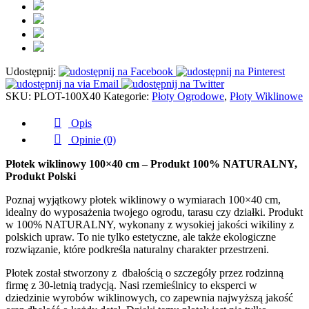
ogrodu
100x40
cm
1
szt
Udostępnij:
SKU:
PLOT-100X40
Kategorie:
Płoty Ogrodowe
,
Płoty Wiklinowe
Opis
Opinie (0)
Płotek wiklinowy 100×40 cm – Produkt 100% NATURALNY,
Produkt Polski
Poznaj wyjątkowy płotek wiklinowy o wymiarach 100×40 cm,
idealny do wyposażenia twojego ogrodu, tarasu czy działki. Produkt
w 100% NATURALNY, wykonany z wysokiej jakości wikiliny z
polskich upraw. To nie tylko estetyczne, ale także ekologiczne
rozwiązanie, które podkreśla naturalny charakter przestrzeni.
Płotek został stworzony z dbałością o szczegóły przez rodzinną
firmę z 30-letnią tradycją. Nasi rzemieślnicy to eksperci w
dziedzinie wyrobów wiklinowych, co zapewnia najwyższą jakość