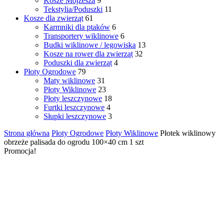
Kosze Mojżesza
9
Tekstylia/Poduszki
11
Kosze dla zwierząt
61
Karmniki dla ptaków
6
Transportery wiklinowe
6
Budki wiklinowe / legowiska
13
Kosze na rower dla zwierząt
32
Poduszki dla zwierząt
4
Płoty Ogrodowe
79
Maty wiklinowe
31
Płoty Wiklinowe
23
Płoty leszczynowe
18
Furtki leszczynowe
4
Słupki leszczynowe
3
Strona główna
Płoty Ogrodowe
Płoty Wiklinowe
Płotek wiklinowy
obrzeże palisada do ogrodu 100×40 cm 1 szt
Promocja!