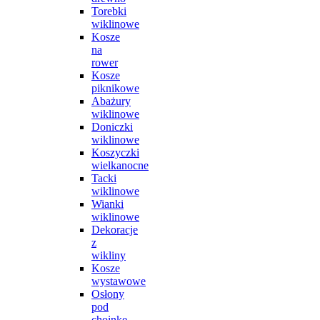
Torebki
wiklinowe
Kosze
na
rower
Kosze
piknikowe
Abażury
wiklinowe
Doniczki
wiklinowe
Koszyczki
wielkanocne
Tacki
wiklinowe
Wianki
wiklinowe
Dekoracje
z
wikliny
Kosze
wystawowe
Osłony
pod
choinkę