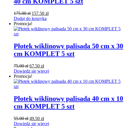
40 cm KOMPLET 5 szt
Pierwotna
Aktualna
175.00
zł
157.50
zł
cena
cena
Dodaj do koszyka
wynosiła:
wynosi:
Promocja!
175.00 zł.
157.50 zł.
Płotek wiklinowy palisada 50 cm x 30
cm KOMPLET 5 szt
Pierwotna
Aktualna
75.00
zł
67.50
zł
cena
cena
Dowiedz się więcej
wynosiła:
wynosi:
Promocja!
75.00 zł.
67.50 zł.
Płotek wiklinowy palisada 40 cm x 10
cm KOMPLET 5 szt
Pierwotna
Aktualna
55.00
zł
49.50
zł
cena
cena
Dowiedz się więcej