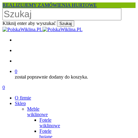
Skip
REALIZUJEMY ZAMÓWIENIA HURTOWE
to
main
content
Kliknij enter aby wyszukać
Szukaj
Close
Search
facebook
pinterest
youtube
instagram
search
account
0
został poprawnie dodany do koszyka.
Menu
search
account
0
Menu
O firmie
Sklep
Meble
wiklinowe
Fotele
wiklinowe
Fotele
bujane