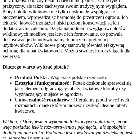
oraz dbałość o każdy detal. Dzięki temu płotek jest nie tylko
praktyczny, ale także zachwyca swoim tradycyjnym wyglądem.
Płoty i płotki wiklinowe nie tylko doskonale współgrają z
otoczeniem, wprowadzając harmonię do przestrzeni ogrodu. Ich
lekkość, łatwość montażu i niski poziom konserwacji są ich
dodatkowymi zaletami. Dzięki naturalnemu wyglądowi płotów
wiklinowych możliwe jest łatwe ich formowanie, co pozwala
dostosować je do indywidualnych potrzeb i preferencji
użytkowników. Wiklinowe płoty stanowią również efektywną
ochronę dla rabat kwiatowych. Można stworzyć uroczy kącik dla
zwierząt.
Dlaczego warto wybrać płotek?
Produkt Polski
: Wspierasz polskie rzemiosło.
Estetyka i funkcjonalność
: Płotek doskonale sprawdzi się
jako element odgradzający rabaty, kwiatowe klomby czy
wyznaczający miejsce w ogrodzie.
Uniwersalność rozmiarów
: Oferujemy płotki w różnych
rozmiarach, dzięki którym możesz uzyskać idealne rabaty
kwiatowe.
Wiklina, z której jestem wykonana to tworzywo naturalne, mogę
więc posiadać lekkie rozwarstwienia i pęknięcia, ale spokojnie
dodają mi one uroku. Podobnie jest z wydawanym dźwiękiem, jest
to naturalne i normalne.