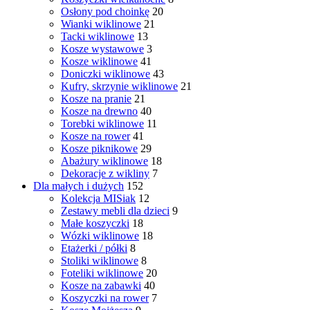
Osłony pod choinkę
20
Wianki wiklinowe
21
Tacki wiklinowe
13
Kosze wystawowe
3
Kosze wiklinowe
41
Doniczki wiklinowe
43
Kufry, skrzynie wiklinowe
21
Kosze na pranie
21
Kosze na drewno
40
Torebki wiklinowe
11
Kosze na rower
41
Kosze piknikowe
29
Abażury wiklinowe
18
Dekoracje z wikliny
7
Dla małych i dużych
152
Kolekcja MISiak
12
Zestawy mebli dla dzieci
9
Małe koszyczki
18
Wózki wiklinowe
18
Etażerki / półki
8
Stoliki wiklinowe
8
Foteliki wiklinowe
20
Kosze na zabawki
40
Koszyczki na rower
7