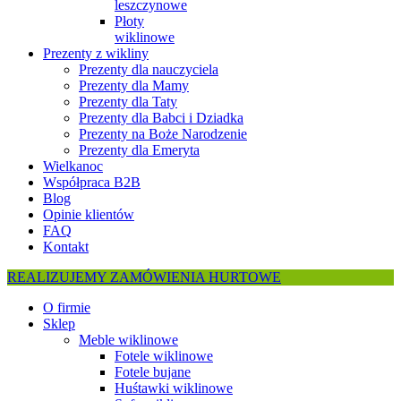
leszczynowe
Płoty
wiklinowe
Prezenty z wikliny
Prezenty dla nauczyciela
Prezenty dla Mamy
Prezenty dla Taty
Prezenty dla Babci i Dziadka
Prezenty na Boże Narodzenie
Prezenty dla Emeryta
Wielkanoc
Współpraca B2B
Blog
Opinie klientów
FAQ
Kontakt
REALIZUJEMY ZAMÓWIENIA HURTOWE
O firmie
Sklep
Meble wiklinowe
Fotele wiklinowe
Fotele bujane
Huśtawki wiklinowe