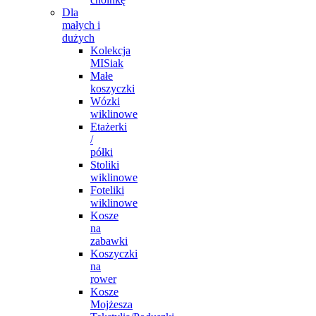
Dla
małych i
dużych
Kolekcja
MISiak
Małe
koszyczki
Wózki
wiklinowe
Etażerki
/
półki
Stoliki
wiklinowe
Foteliki
wiklinowe
Kosze
na
zabawki
Koszyczki
na
rower
Kosze
Mojżesza