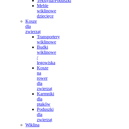
Tekstylia/Poduszki
Meble
wiklinowe
dziecięce
Kosze
dla
zwierząt
Transportery
wiklinowe
Budki
wiklinowe
/
legowiska
Kosze
na
rower
dla
zwierząt
Karmniki
dla
ptaków
Poduszki
dla
zwierząt
Wiklina