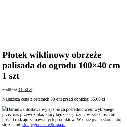
Płotek wiklinowy obrzeże
palisada do ogrodu 100×40 cm
1 szt
Pierwotna
Aktualna
35.00
zł
31.50
zł
cena
cena
Najniższa cena z ostatnich 30 dni przed obniżką:
35.00
zł
wynosiła:
wynosi:
35.00 zł.
31.50 zł.
Darmowa dostawa wyłącznie za pośrednictwem wybranego
przez nas przewoźnika, który będzie się różnić w zależności od
ilości i rodzaju zamawianych produktów. W razie pytań skontaktuj
się z nami:
sklep@polskawiklina.pl