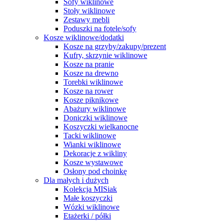
Sofy wiklinowe
Stoły wiklinowe
Zestawy mebli
Poduszki na fotele/sofy
Kosze wiklinowe/dodatki
Kosze na grzyby/zakupy/prezent
Kufry, skrzynie wiklinowe
Kosze na pranie
Kosze na drewno
Torebki wiklinowe
Kosze na rower
Kosze piknikowe
Abażury wiklinowe
Doniczki wiklinowe
Koszyczki wielkanocne
Tacki wiklinowe
Wianki wiklinowe
Dekoracje z wikliny
Kosze wystawowe
Osłony pod choinkę
Dla małych i dużych
Kolekcja MISiak
Małe koszyczki
Wózki wiklinowe
Etażerki / półki