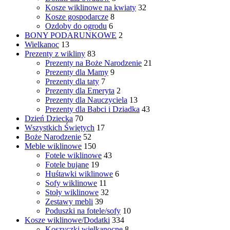
Kosze wiklinowe na kwiaty
32
Kosze gospodarcze
8
Ozdoby do ogrodu
6
BONY PODARUNKOWE
2
Wielkanoc
13
Prezenty z wikliny
83
Prezenty na Boże Narodzenie
21
Prezenty dla Mamy
9
Prezenty dla taty
7
Prezenty dla Emeryta
2
Prezenty dla Nauczyciela
13
Prezenty dla Babci i Dziadka
43
Dzień Dziecka
70
Wszystkich Świętych
17
Boże Narodzenie
52
Meble wiklinowe
150
Fotele wiklinowe
43
Fotele bujane
19
Huśtawki wiklinowe
6
Sofy wiklinowe
11
Stoły wiklinowe
32
Zestawy mebli
39
Poduszki na fotele/sofy
10
Kosze wiklinowe/Dodatki
334
Koszyczki wielkanocne
8