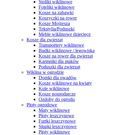
Stoliki wiklinowe
Foteliki wiklinowe
Kosze na zabawki
Koszyczki na rower
Kosze Mojżesza
Tekstylia/Poduszki
Meble wiklinowe dziecięce
Kosze dla zwierząt
Transportery wiklinowe
Budki wiklinowe / legowiska
Kosze na rower dla zwierząt
Karmniki dla ptaków
Poduszki dla zwierząt
Wiklina w ogrodzie
Domki dla owadów
Kosze wiklinowe na kwiaty
Kule wiklinowe
Kosze gospodarcze
Ozdoby do ogrodu
Płoty ogrodowe
Maty wiklinowe
Płoty leszczynowe
Furtki leszczynowe
Słupki leszczynowe
Płoty wiklinowe