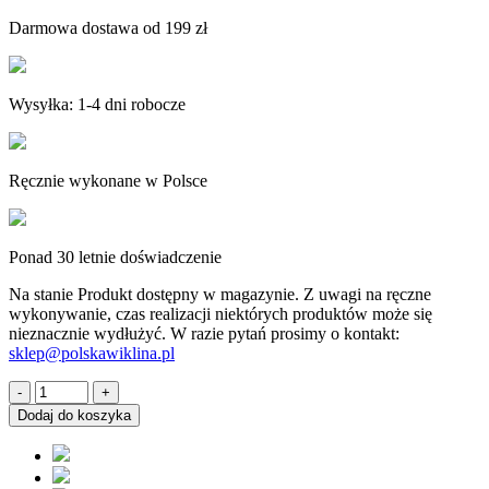
Darmowa dostawa od 199 zł
Wysyłka: 1-4 dni robocze
Ręcznie wykonane w Polsce
Ponad 30 letnie doświadczenie
Na stanie
Produkt dostępny w magazynie. Z uwagi na ręczne
wykonywanie, czas realizacji niektórych produktów może się
nieznacznie wydłużyć. W razie pytań prosimy o kontakt:
sklep@polskawiklina.pl
ilość
Płotek
Dodaj do koszyka
wiklinowy
obrzeże
palisada
do