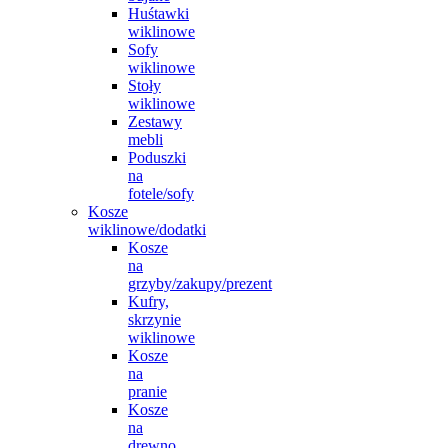
Huśtawki
wiklinowe
Sofy
wiklinowe
Stoły
wiklinowe
Zestawy
mebli
Poduszki
na
fotele/sofy
Kosze
wiklinowe/dodatki
Kosze
na
grzyby/zakupy/prezent
Kufry,
skrzynie
wiklinowe
Kosze
na
pranie
Kosze
na
drewno