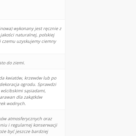
linowa) wykonany jest ręcznie z
akości naturalnej, polskiej
ęki czemu uzyskujemy ciemny
sto do ziemi.
da kwiatów, krzewów lub po
 dekoracja ogrodu. Sprawdzi
 wścibskimi sąsiadami,
parawan dla zakątków
zek wodnych.
nków atmosferycznych oraz
iu i regularnej konserwacji
że być jeszcze bardziej