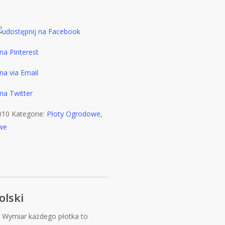
010
Kategorie:
Płoty Ogrodowe
,
owe
lski
.
Wymiar każdego płotka to