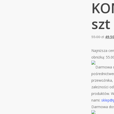
KO
szt
Pier
55.00
zł
49.5
cena
wynos
Najniższa cen
55.00 
obniżką:
55.0
Darmowa d
pośrednictwe
przewoźnika, 
zależności od
produktów. W 
nami:
sklep@p
Darmowa dos