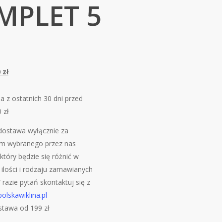
MPLET 5
wotna
Aktualna
0
zł
cena
iła:
wynosi:
a z ostatnich 30 dni przed
zł.
49.50 zł.
0
zł
ostawa wyłącznie za
m wybranego przez nas
który będzie się różnić w
 ilości i rodzaju zamawianych
razie pytań skontaktuj się z
olskawiklina.pl
tawa od 199 zł