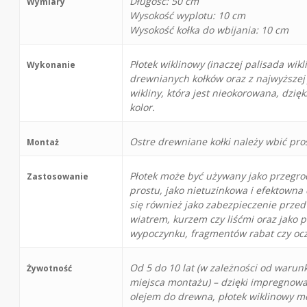
Długość: 50 cm
Wymiary
Wysokość wyplotu: 10 cm
Wysokość kołka do wbijania: 10 cm
Płotek wiklinowy (inaczej palisada wik
Wykonanie
drewnianych kołków oraz z najwyższej j
wikliny, która jest nieokorowana, dzi
kolor.
Ostre drewniane kołki należy wbić pro
Montaż
Płotek może być używany jako przegro
Zastosowanie
prostu, jako nietuzinkowa i efektowna
się również jako zabezpieczenie przed
wiatrem, kurzem czy liśćmi oraz jako 
wypoczynku, fragmentów rabat czy oc
Od 5 do 10 lat (w zależności od waru
Żywotność
miejsca montażu) – dzięki impregnowan
olejem do drewna, płotek wiklinowy mo