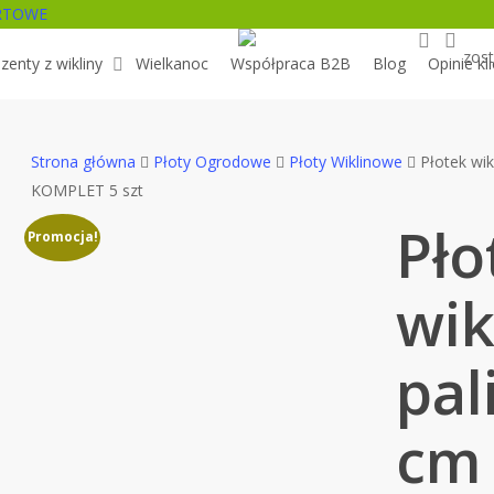
RTOWE
search
acc
zost
zenty z wikliny
Wielkanoc
Współpraca B2B
Blog
Opinie kl
Strona główna
Płoty Ogrodowe
Płoty Wiklinowe
Płotek wi
KOMPLET 5 szt
Pło
Promocja!
wik
pal
cm 