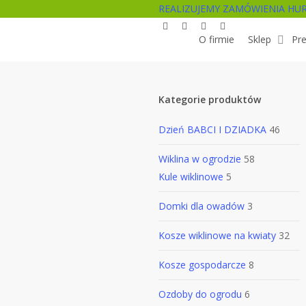
Skip
REALIZUJEMY ZAMÓWIENIA HU
facebook
pinterest
youtube
instagram
to
O firmie
Sklep
Pre
main
content
Kategorie produktów
Dzień BABCI I DZIADKA
46
Wiklina w ogrodzie
58
Kule wiklinowe
5
Domki dla owadów
3
Kosze wiklinowe na kwiaty
32
Kosze gospodarcze
8
Ozdoby do ogrodu
6