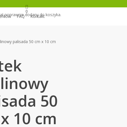
ount
0
ał poprawnie dodany do koszyka.
ientów
FAQ
Kontakt
klinowy palisada 50 cm x 10 cm
tek
linowy
isada 50
x 10 cm