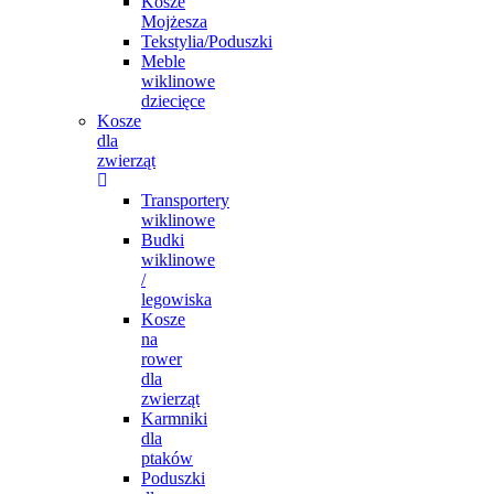
Kosze
Mojżesza
Tekstylia/Poduszki
Meble
wiklinowe
dziecięce
Kosze
dla
zwierząt
Transportery
wiklinowe
Budki
wiklinowe
/
legowiska
Kosze
na
rower
dla
zwierząt
Karmniki
dla
ptaków
Poduszki