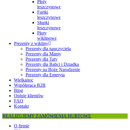
Płoty
leszczynowe
Furtki
leszczynowe
Słupki
leszczynowe
Płoty
wiklinowe
Prezenty z wikliny
Prezenty dla nauczyciela
Prezenty dla Mamy
Prezenty dla Taty
Prezenty dla Babci i Dziadka
Prezenty na Boże Narodzenie
Prezenty dla Emeryta
Wielkanoc
Współpraca B2B
Blog
Opinie klientów
FAQ
Kontakt
REALIZUJEMY ZAMÓWIENIA HURTOWE
O firmie