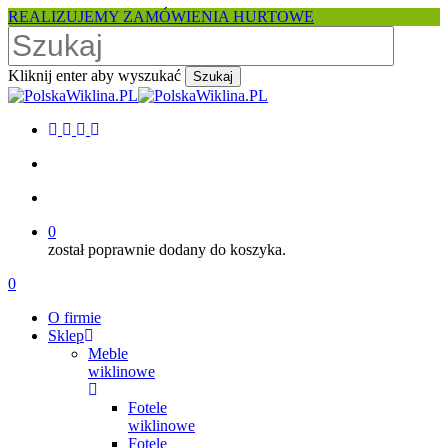
Skip
REALIZUJEMY ZAMÓWIENIA HURTOWE
to
main
content
Kliknij enter aby wyszukać
Szukaj
Close
Search
facebook
pinterest
youtube
instagram
search
account
0
został poprawnie dodany do koszyka.
Menu
search
account
0
Menu
O firmie
Sklep
Meble
wiklinowe
Fotele
wiklinowe
Fotele