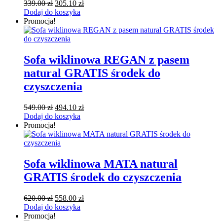
Pierwotna
Aktualna
339.00
zł
305.10
zł
cena
cena
Dodaj do koszyka
wynosiła:
wynosi:
Promocja!
339.00 zł.
305.10 zł.
Sofa wiklinowa REGAN z pasem
natural GRATIS środek do
czyszczenia
Pierwotna
Aktualna
549.00
zł
494.10
zł
cena
cena
Dodaj do koszyka
wynosiła:
wynosi:
Promocja!
549.00 zł.
494.10 zł.
Sofa wiklinowa MATA natural
GRATIS środek do czyszczenia
Pierwotna
Aktualna
620.00
zł
558.00
zł
cena
cena
Dodaj do koszyka
wynosiła:
wynosi:
Promocja!