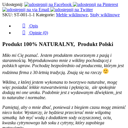
GRATIS
Udostępnij:
środek
do
SKU:
ST-001-1-1
Kategorie:
Meble wiklinowe
,
Stoły wiklinowe
czyszczenia
Opis
Opinie (0)
Produkt 100% NATURALNY, Produkt Polski
Miło mi Cię poznać. Jestem produktem stworzonym z pasją i
starannością. Wyprodukowano mnie z wikliny pochodzącej z
polskich upraw. Pochodzę bezpośrednio od producenta, którym jest
rodzinna firma z 30-letnią tradycją. Znają się na rzeczy
Wiklina, z której jestem wykonana to tworzywo naturalne, mogę
więc posiadać lekkie rozwarstwienia i pęknięcia, ale spokojnie
dodają mi one uroku. Podobnie jest z wydawanym dźwiękiem, jest
to naturalne i normalne.
Pamiętaj, aby o mnie dbać, ponieważ z biegiem czasu mogę zmienić
nieco kolor. Wystarczy, że będziesz przecierać mnie wilgotną
szmatką lub myć wodą z dodatkiem sody oczyszczonej, octu,
kwasku cytrynowego lub soku z cytryny, który zapobiega
matowieniu.