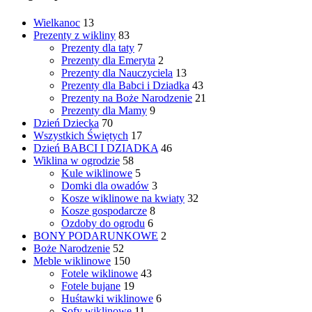
Wielkanoc
13
Prezenty z wikliny
83
Prezenty dla taty
7
Prezenty dla Emeryta
2
Prezenty dla Nauczyciela
13
Prezenty dla Babci i Dziadka
43
Prezenty na Boże Narodzenie
21
Prezenty dla Mamy
9
Dzień Dziecka
70
Wszystkich Świętych
17
Dzień BABCI I DZIADKA
46
Wiklina w ogrodzie
58
Kule wiklinowe
5
Domki dla owadów
3
Kosze wiklinowe na kwiaty
32
Kosze gospodarcze
8
Ozdoby do ogrodu
6
BONY PODARUNKOWE
2
Boże Narodzenie
52
Meble wiklinowe
150
Fotele wiklinowe
43
Fotele bujane
19
Huśtawki wiklinowe
6
Sofy wiklinowe
11