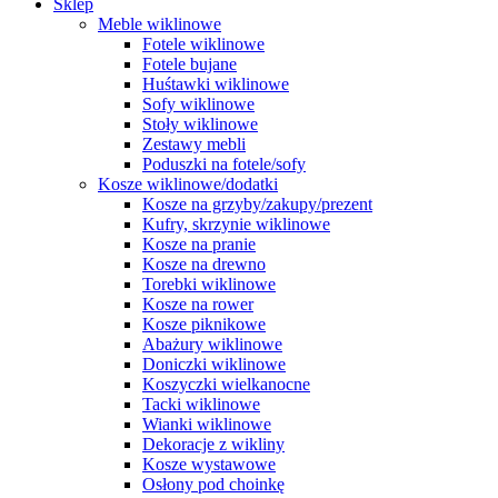
Sklep
Meble wiklinowe
Fotele wiklinowe
Fotele bujane
Huśtawki wiklinowe
Sofy wiklinowe
Stoły wiklinowe
Zestawy mebli
Poduszki na fotele/sofy
Kosze wiklinowe/dodatki
Kosze na grzyby/zakupy/prezent
Kufry, skrzynie wiklinowe
Kosze na pranie
Kosze na drewno
Torebki wiklinowe
Kosze na rower
Kosze piknikowe
Abażury wiklinowe
Doniczki wiklinowe
Koszyczki wielkanocne
Tacki wiklinowe
Wianki wiklinowe
Dekoracje z wikliny
Kosze wystawowe
Osłony pod choinkę