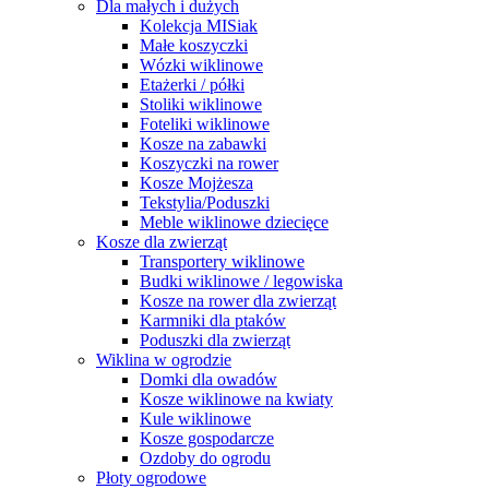
Dla małych i dużych
Kolekcja MISiak
Małe koszyczki
Wózki wiklinowe
Etażerki / półki
Stoliki wiklinowe
Foteliki wiklinowe
Kosze na zabawki
Koszyczki na rower
Kosze Mojżesza
Tekstylia/Poduszki
Meble wiklinowe dziecięce
Kosze dla zwierząt
Transportery wiklinowe
Budki wiklinowe / legowiska
Kosze na rower dla zwierząt
Karmniki dla ptaków
Poduszki dla zwierząt
Wiklina w ogrodzie
Domki dla owadów
Kosze wiklinowe na kwiaty
Kule wiklinowe
Kosze gospodarcze
Ozdoby do ogrodu
Płoty ogrodowe