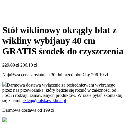
Stół wiklinowy okrągły blat z
wikliny wybijany 40 cm
GRATIS środek do czyszczenia
Pierwotna
Aktualna
229.00
zł
206.10
zł
cena
cena
Najniższa cena z ostatnich 30 dni przed obniżką:
206.10
zł
wynosiła:
wynosi:
229.00 zł.
206.10 zł.
Darmowa dostawa wyłącznie za pośrednictwem wybranego
przez nas przewoźnika, który będzie się różnić w zależności od
ilości i rodzaju zamawianych produktów. W razie pytań skontaktuj
się z nami:
sklep@polskawiklina.pl
Darmowa dostawa od 199 zł