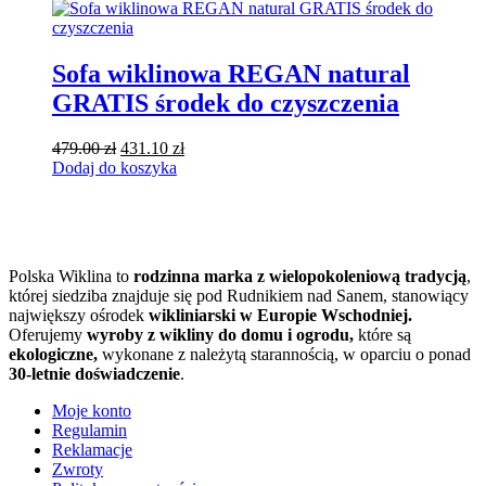
620.00 zł.
558.00 zł.
Sofa wiklinowa REGAN natural
GRATIS środek do czyszczenia
Pierwotna
Aktualna
479.00
zł
431.10
zł
cena
cena
Dodaj do koszyka
wynosiła:
wynosi:
479.00 zł.
431.10 zł.
Polska Wiklina to
rodzinna marka z wielopokoleniową tradycją
,
której siedziba znajduje się pod Rudnikiem nad Sanem, stanowiący
największy ośrodek
wikliniarski w Europie Wschodniej.
Oferujemy
wyroby z wikliny do domu i ogrodu,
które są
ekologiczne,
wykonane z należytą starannością, w oparciu o ponad
30-letnie doświadczenie
.
Moje konto
Regulamin
Reklamacje
Zwroty