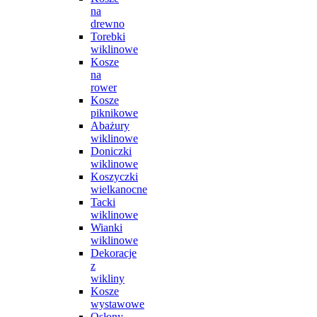
na
drewno
Torebki
wiklinowe
Kosze
na
rower
Kosze
piknikowe
Abażury
wiklinowe
Doniczki
wiklinowe
Koszyczki
wielkanocne
Tacki
wiklinowe
Wianki
wiklinowe
Dekoracje
z
wikliny
Kosze
wystawowe
Osłony