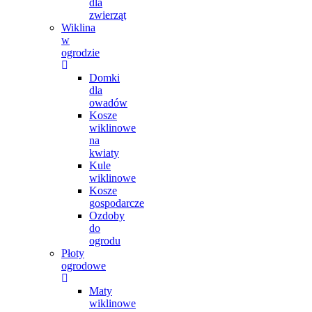
dla
zwierząt
Wiklina
w
ogrodzie
Domki
dla
owadów
Kosze
wiklinowe
na
kwiaty
Kule
wiklinowe
Kosze
gospodarcze
Ozdoby
do
ogrodu
Płoty
ogrodowe
Maty
wiklinowe