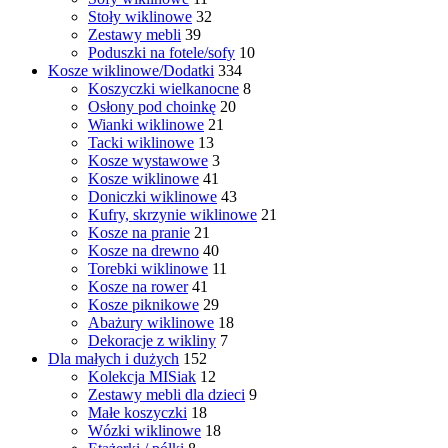
Stoły wiklinowe
32
Zestawy mebli
39
Poduszki na fotele/sofy
10
Kosze wiklinowe/Dodatki
334
Koszyczki wielkanocne
8
Osłony pod choinkę
20
Wianki wiklinowe
21
Tacki wiklinowe
13
Kosze wystawowe
3
Kosze wiklinowe
41
Doniczki wiklinowe
43
Kufry, skrzynie wiklinowe
21
Kosze na pranie
21
Kosze na drewno
40
Torebki wiklinowe
11
Kosze na rower
41
Kosze piknikowe
29
Abażury wiklinowe
18
Dekoracje z wikliny
7
Dla małych i dużych
152
Kolekcja MISiak
12
Zestawy mebli dla dzieci
9
Małe koszyczki
18
Wózki wiklinowe
18