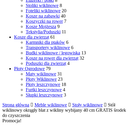
Etażerki / półki
8
Stoliki wiklinowe
8
Foteliki wiklinowe
20
Kosze na zabawki
40
Koszyczki na rower
7
Kosze Mojżesza
9
Tekstylia/Poduszki
11
Kosze dla zwierząt
61
Karmniki dla ptaków
6
Transportery wiklinowe
6
Budki wiklinowe / legowiska
13
Kosze na rower dla zwierząt
32
Poduszki dla zwierząt
4
Płoty Ogrodowe
79
Maty wiklinowe
31
Płoty Wiklinowe
23
Płoty leszczynowe
18
Furtki leszczynowe
4
Słupki leszczynowe
3
Strona główna
Meble wiklinowe
Stoły wiklinowe
Stół
wiklinowy okrągły blat z wikliny wybijany 40 cm GRATIS środek
do czyszczenia
Promocja!