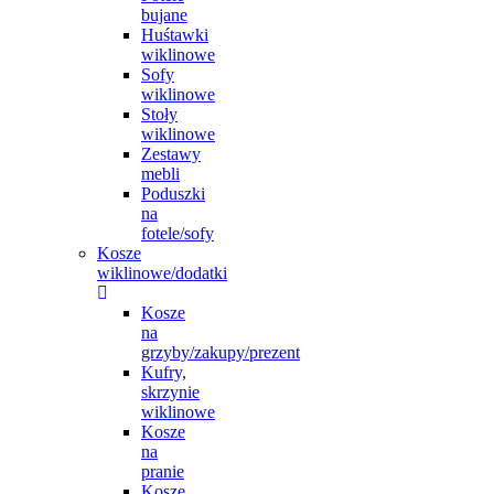
bujane
Huśtawki
wiklinowe
Sofy
wiklinowe
Stoły
wiklinowe
Zestawy
mebli
Poduszki
na
fotele/sofy
Kosze
wiklinowe/dodatki
Kosze
na
grzyby/zakupy/prezent
Kufry,
skrzynie
wiklinowe
Kosze
na
pranie
Kosze