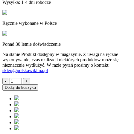
Wysyłka: 1-4 dni robocze
Ręcznie wykonane w Polsce
Ponad 30 letnie doświadczenie
Na stanie
Produkt dostępny w magazynie. Z uwagi na ręczne
wykonywanie, czas realizacji niektórych produktów może się
nieznacznie wydłużyć. W razie pytań prosimy o kontakt:
sklep@polskawiklina.pl
ilość
Stół
Dodaj do koszyka
wiklinowy
okrągły
blat
z
wikliny
wybijany
40
cm