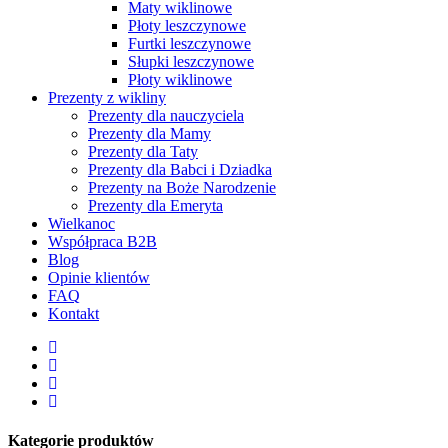
Maty wiklinowe
Płoty leszczynowe
Furtki leszczynowe
Słupki leszczynowe
Płoty wiklinowe
Prezenty z wikliny
Prezenty dla nauczyciela
Prezenty dla Mamy
Prezenty dla Taty
Prezenty dla Babci i Dziadka
Prezenty na Boże Narodzenie
Prezenty dla Emeryta
Wielkanoc
Współpraca B2B
Blog
Opinie klientów
FAQ
Kontakt
facebook
pinterest
youtube
instagram
Kategorie produktów