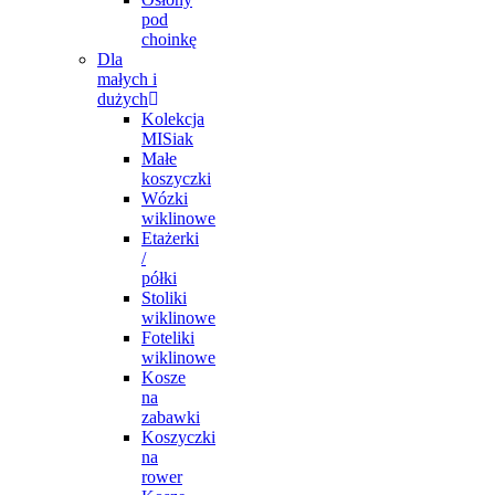
pod
choinkę
Dla
małych i
dużych
Kolekcja
MISiak
Małe
koszyczki
Wózki
wiklinowe
Etażerki
/
półki
Stoliki
wiklinowe
Foteliki
wiklinowe
Kosze
na
zabawki
Koszyczki
na
rower