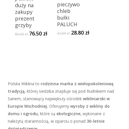
pieczywo
duży na
chleb
zakupy
bułki
prezent
PALUCH
grzyby
Pierwotna
Aktualna
28.80
zł
Pierwotna
Aktualna
76.50
zł
32.00
zł
85.00
zł
cena
cena
cena
cena
wynosiła:
wynosi:
wynosiła:
wynosi:
32.00 zł.
28.80 zł.
85.00 zł.
76.50 zł.
Polska Wiklina to
rodzinna marka z wielopokoleniową
tradycją
, której siedziba znajduje się pod Rudnikiem nad
Sanem, stanowiący największy ośrodek
wikliniarski w
Europie Wschodniej.
Oferujemy
wyroby z wikliny do
domu i ogrodu,
które są
ekologiczne,
wykonane z
należytą starannością, w oparciu o ponad
30-letnie
doświadczenie
.