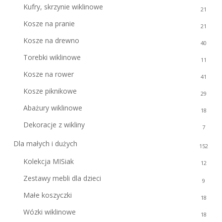
Kufry, skrzynie wiklinowe
21
Kosze na pranie
21
Kosze na drewno
40
Torebki wiklinowe
11
Kosze na rower
41
Kosze piknikowe
29
Abażury wiklinowe
18
Dekoracje z wikliny
7
Dla małych i dużych
152
Kolekcja MISiak
12
Zestawy mebli dla dzieci
9
Małe koszyczki
18
Wózki wiklinowe
18