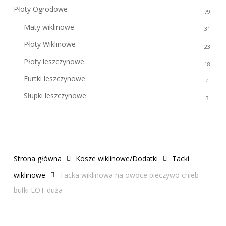
Płoty Ogrodowe
79
Maty wiklinowe
31
Płoty Wiklinowe
23
Płoty leszczynowe
18
Furtki leszczynowe
4
Słupki leszczynowe
3
Strona główna
Kosze wiklinowe/Dodatki
Tacki
wiklinowe
Tacka wiklinowa na owoce pieczywo chleb
bułki LOT duża