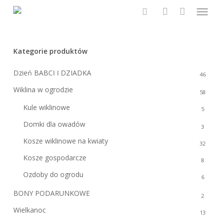
Menu
Skip
to
search
account
main
content
Kategorie produktów
Dzień BABCI I DZIADKA
46
Wiklina w ogrodzie
58
Kule wiklinowe
5
Domki dla owadów
3
Kosze wiklinowe na kwiaty
32
Kosze gospodarcze
8
Ozdoby do ogrodu
6
BONY PODARUNKOWE
2
Wielkanoc
13