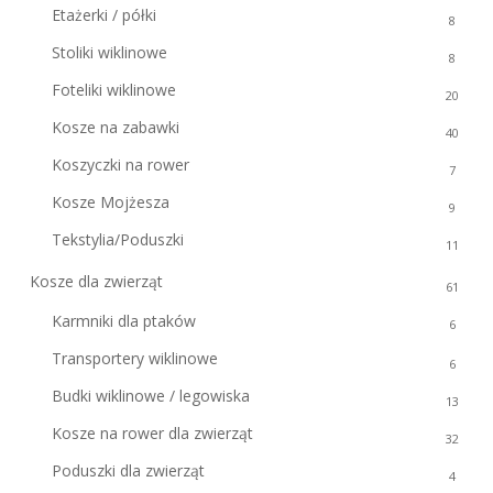
Etażerki / półki
8
Stoliki wiklinowe
8
Foteliki wiklinowe
20
Kosze na zabawki
40
Koszyczki na rower
7
Kosze Mojżesza
9
Tekstylia/Poduszki
11
Kosze dla zwierząt
61
Karmniki dla ptaków
6
Transportery wiklinowe
6
Budki wiklinowe / legowiska
13
Kosze na rower dla zwierząt
32
Poduszki dla zwierząt
4