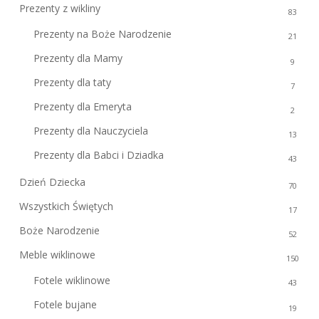
Prezenty z wikliny
83
Prezenty na Boże Narodzenie
21
Prezenty dla Mamy
9
Prezenty dla taty
7
Prezenty dla Emeryta
2
Prezenty dla Nauczyciela
13
Prezenty dla Babci i Dziadka
43
Dzień Dziecka
70
Wszystkich Świętych
17
Boże Narodzenie
52
Meble wiklinowe
150
Fotele wiklinowe
43
Fotele bujane
19