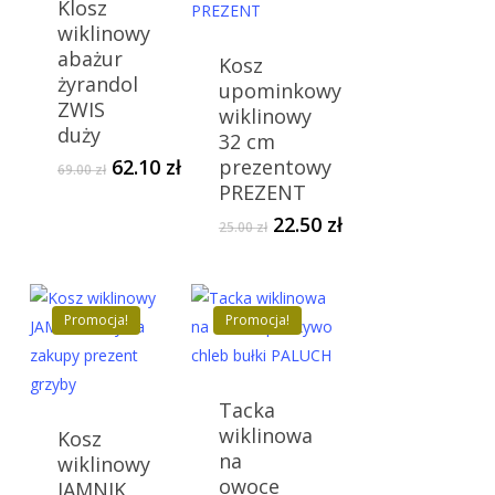
Klosz
wiklinowy
abażur
Kosz
żyrandol
upominkowy
ZWIS
wiklinowy
duży
32 cm
Pierwotna
Aktualna
62.10
zł
prezentowy
69.00
zł
cena
cena
PREZENT
wynosiła:
wynosi:
Pierwotna
Aktualna
22.50
zł
25.00
zł
69.00 zł.
62.10 zł.
cena
cena
wynosiła:
wynosi:
25.00 zł.
22.50 zł.
Promocja!
Promocja!
Tacka
wiklinowa
Kosz
na
wiklinowy
owoce
JAMNIK