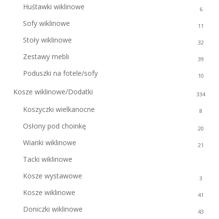
Huśtawki wiklinowe
6
Sofy wiklinowe
11
Stoły wiklinowe
32
Zestawy mebli
39
Poduszki na fotele/sofy
10
Kosze wiklinowe/Dodatki
334
Koszyczki wielkanocne
8
Osłony pod choinkę
20
Wianki wiklinowe
21
Tacki wiklinowe
13
Kosze wystawowe
3
Kosze wiklinowe
41
Doniczki wiklinowe
43