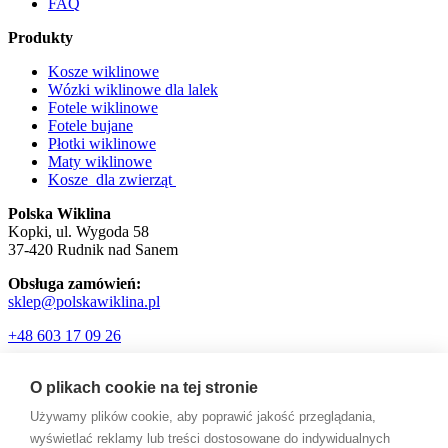
FAQ
Produkty
Kosze wiklinowe
Wózki wiklinowe dla lalek
Fotele wiklinowe
Fotele bujane
Płotki wiklinowe
Maty wiklinowe
Kosze dla zwierząt
Polska Wiklina
Kopki, ul. Wygoda 58
37-420 Rudnik nad Sanem
Obsługa zamówień:
sklep@polskawiklina.pl
+48 603 17 09 26
O plikach cookie na tej stronie
Używamy plików cookie, aby poprawić jakość przeglądania,
wyświetlać reklamy lub treści dostosowane do indywidualnych