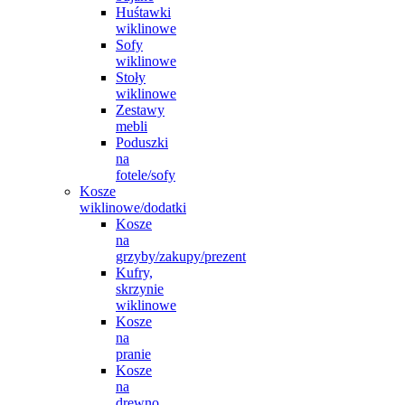
Huśtawki
wiklinowe
Sofy
wiklinowe
Stoły
wiklinowe
Zestawy
mebli
Poduszki
na
fotele/sofy
Kosze
wiklinowe/dodatki
Kosze
na
grzyby/zakupy/prezent
Kufry,
skrzynie
wiklinowe
Kosze
na
pranie
Kosze
na
drewno