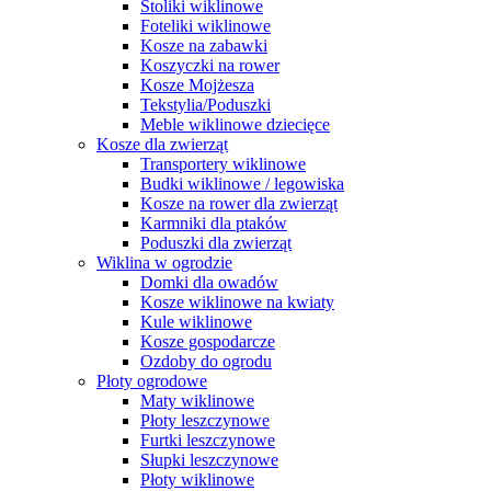
Stoliki wiklinowe
Foteliki wiklinowe
Kosze na zabawki
Koszyczki na rower
Kosze Mojżesza
Tekstylia/Poduszki
Meble wiklinowe dziecięce
Kosze dla zwierząt
Transportery wiklinowe
Budki wiklinowe / legowiska
Kosze na rower dla zwierząt
Karmniki dla ptaków
Poduszki dla zwierząt
Wiklina w ogrodzie
Domki dla owadów
Kosze wiklinowe na kwiaty
Kule wiklinowe
Kosze gospodarcze
Ozdoby do ogrodu
Płoty ogrodowe
Maty wiklinowe
Płoty leszczynowe
Furtki leszczynowe
Słupki leszczynowe
Płoty wiklinowe