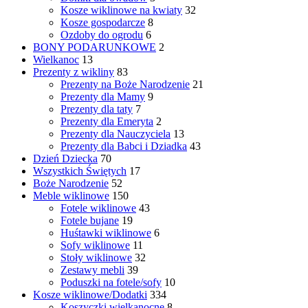
Kosze wiklinowe na kwiaty
32
Kosze gospodarcze
8
Ozdoby do ogrodu
6
BONY PODARUNKOWE
2
Wielkanoc
13
Prezenty z wikliny
83
Prezenty na Boże Narodzenie
21
Prezenty dla Mamy
9
Prezenty dla taty
7
Prezenty dla Emeryta
2
Prezenty dla Nauczyciela
13
Prezenty dla Babci i Dziadka
43
Dzień Dziecka
70
Wszystkich Świętych
17
Boże Narodzenie
52
Meble wiklinowe
150
Fotele wiklinowe
43
Fotele bujane
19
Huśtawki wiklinowe
6
Sofy wiklinowe
11
Stoły wiklinowe
32
Zestawy mebli
39
Poduszki na fotele/sofy
10
Kosze wiklinowe/Dodatki
334
Koszyczki wielkanocne
8