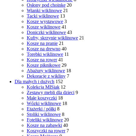
Osłony pod choinkę
20
Wianki wiklinowe
21
Tacki wiklinowe
13
Kosze wystawowe
3
Kosze wiklinowe
41
Doniczki wiklinowe
43
Kufry, skrzynie wiklinowe
21
Kosze na pranie
21
Kosze na drewno
40
Torebki wiklinowe
11
Kosze na rower
41
Kosze piknikowe
29
Abażury wiklinowe
18
Dekoracje z wikliny
7
Dla małych i dużych
152
Kolekcja MISiak
12
Zestawy mebli dla dzieci
9
Małe koszyczki
18
Wózki wiklinowe
18
Etażerki / półki
8
Stoliki wiklinowe
8
Foteliki wiklinowe
20
Kosze na zabawki
40
Koszyczki na rower
7