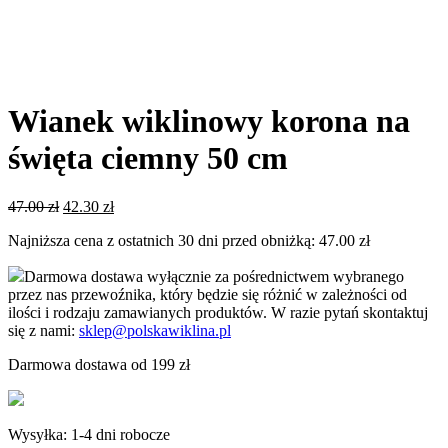
Wianek wiklinowy korona na
święta ciemny 50 cm
Pierwotna
Aktualna
47.00
zł
42.30
zł
cena
cena
Najniższa cena z ostatnich 30 dni przed obniżką:
47.00
zł
wynosiła:
wynosi:
47.00 zł.
42.30 zł.
Darmowa dostawa wyłącznie za pośrednictwem wybranego
przez nas przewoźnika, który będzie się różnić w zależności od
ilości i rodzaju zamawianych produktów. W razie pytań skontaktuj
się z nami:
sklep@polskawiklina.pl
Darmowa dostawa od 199 zł
Wysyłka: 1-4 dni robocze