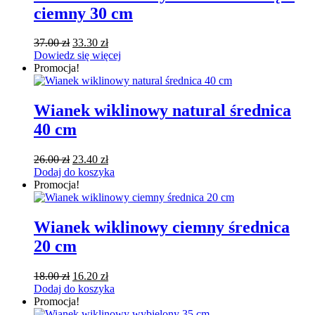
ciemny 30 cm
Pierwotna
Aktualna
37.00
zł
33.30
zł
cena
cena
Dowiedz się więcej
wynosiła:
wynosi:
Promocja!
37.00 zł.
33.30 zł.
Wianek wiklinowy natural średnica
40 cm
Pierwotna
Aktualna
26.00
zł
23.40
zł
cena
cena
Dodaj do koszyka
wynosiła:
wynosi:
Promocja!
26.00 zł.
23.40 zł.
Wianek wiklinowy ciemny średnica
20 cm
Pierwotna
Aktualna
18.00
zł
16.20
zł
cena
cena
Dodaj do koszyka
wynosiła:
wynosi:
Promocja!
18.00 zł.
16.20 zł.