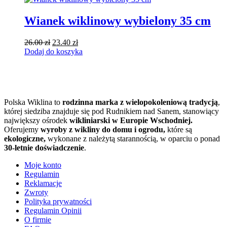
Wianek wiklinowy wybielony 35 cm
Pierwotna
Aktualna
26.00
zł
23.40
zł
cena
cena
Dodaj do koszyka
wynosiła:
wynosi:
26.00 zł.
23.40 zł.
Polska Wiklina to
rodzinna marka z wielopokoleniową tradycją
,
której siedziba znajduje się pod Rudnikiem nad Sanem, stanowiący
największy ośrodek
wikliniarski w Europie Wschodniej.
Oferujemy
wyroby z wikliny do domu i ogrodu,
które są
ekologiczne,
wykonane z należytą starannością, w oparciu o ponad
30-letnie doświadczenie
.
Moje konto
Regulamin
Reklamacje
Zwroty
Polityka prywatności
Regulamin Opinii
O firmie