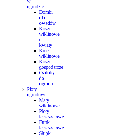
w
ogrodzie
Domki
dla
owadów
Kosze
wiklinowe
na
kwiaty
Kule
wiklinowe
Kosze
gospodarcze
Ozdoby
do
ogrodu
Płoty
ogrodowe
Maty
wiklinowe
Płoty
leszczynowe
Furtki
leszczynowe
Słupki