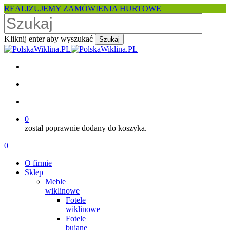
Skip
REALIZUJEMY ZAMÓWIENIA HURTOWE
to
main
content
Kliknij enter aby wyszukać
Szukaj
Close
Search
facebook
pinterest
youtube
instagram
search
account
0
został poprawnie dodany do koszyka.
Menu
search
account
0
Menu
O firmie
Sklep
Meble
wiklinowe
Fotele
wiklinowe
Fotele
bujane