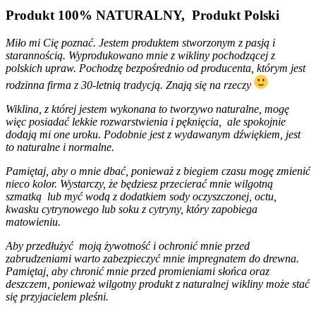
Produkt 100% NATURALNY, Produkt Polski
Miło mi Cię poznać. Jestem produktem stworzonym z pasją i
starannością. Wyprodukowano mnie z wikliny pochodzącej z
polskich upraw. Pochodzę bezpośrednio od producenta, którym jest
rodzinna firma z 30-letnią tradycją. Znają się na rzeczy
Wiklina, z której jestem wykonana to tworzywo naturalne, mogę
więc posiadać lekkie rozwarstwienia i pęknięcia, ale spokojnie
dodają mi one uroku. Podobnie jest z wydawanym dźwiękiem, jest
to naturalne i normalne.
Pamiętaj, aby o mnie dbać, ponieważ z biegiem czasu mogę zmienić
nieco kolor. Wystarczy, że będziesz przecierać mnie wilgotną
szmatką lub myć wodą z dodatkiem sody oczyszczonej, octu,
kwasku cytrynowego lub soku z cytryny, który zapobiega
matowieniu.
Aby przedłużyć moją żywotność i ochronić mnie przed
zabrudzeniami warto zabezpieczyć mnie impregnatem do drewna.
Pamiętaj, aby chronić mnie przed promieniami słońca oraz
deszczem, ponieważ wilgotny produkt z naturalnej wikliny może stać
się przyjacielem pleśni.