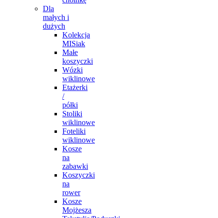
Dla
małych i
dużych
Kolekcja
MISiak
Małe
koszyczki
Wózki
wiklinowe
Etażerki
/
półki
Stoliki
wiklinowe
Foteliki
wiklinowe
Kosze
na
zabawki
Koszyczki
na
rower
Kosze
Mojżesza