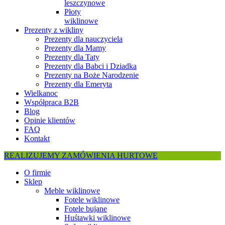
leszczynowe
Płoty
wiklinowe
Prezenty z wikliny
Prezenty dla nauczyciela
Prezenty dla Mamy
Prezenty dla Taty
Prezenty dla Babci i Dziadka
Prezenty na Boże Narodzenie
Prezenty dla Emeryta
Wielkanoc
Współpraca B2B
Blog
Opinie klientów
FAQ
Kontakt
REALIZUJEMY ZAMÓWIENIA HURTOWE
O firmie
Sklep
Meble wiklinowe
Fotele wiklinowe
Fotele bujane
Huśtawki wiklinowe