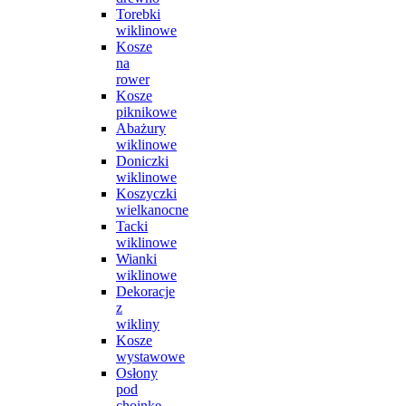
Torebki
wiklinowe
Kosze
na
rower
Kosze
piknikowe
Abażury
wiklinowe
Doniczki
wiklinowe
Koszyczki
wielkanocne
Tacki
wiklinowe
Wianki
wiklinowe
Dekoracje
z
wikliny
Kosze
wystawowe
Osłony
pod
choinkę