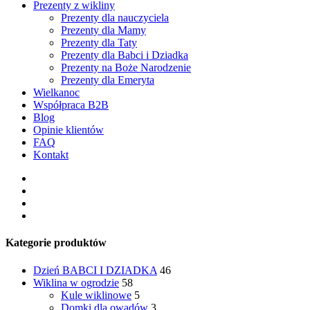
Prezenty z wikliny
Prezenty dla nauczyciela
Prezenty dla Mamy
Prezenty dla Taty
Prezenty dla Babci i Dziadka
Prezenty na Boże Narodzenie
Prezenty dla Emeryta
Wielkanoc
Współpraca B2B
Blog
Opinie klientów
FAQ
Kontakt
facebook
pinterest
youtube
instagram
Kategorie produktów
Dzień BABCI I DZIADKA
46
Wiklina w ogrodzie
58
Kule wiklinowe
5
Domki dla owadów
3