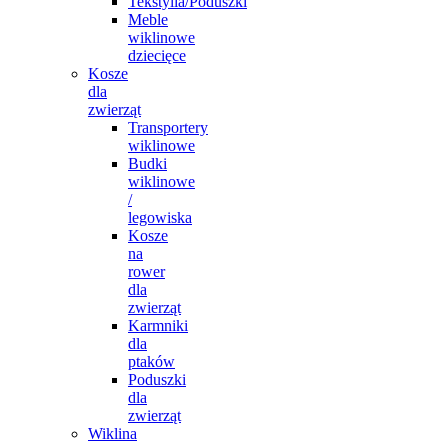
Tekstylia/Poduszki
Meble
wiklinowe
dziecięce
Kosze
dla
zwierząt
Transportery
wiklinowe
Budki
wiklinowe
/
legowiska
Kosze
na
rower
dla
zwierząt
Karmniki
dla
ptaków
Poduszki
dla
zwierząt
Wiklina