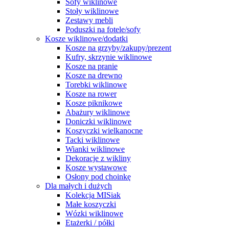
Sofy wiklinowe
Stoły wiklinowe
Zestawy mebli
Poduszki na fotele/sofy
Kosze wiklinowe/dodatki
Kosze na grzyby/zakupy/prezent
Kufry, skrzynie wiklinowe
Kosze na pranie
Kosze na drewno
Torebki wiklinowe
Kosze na rower
Kosze piknikowe
Abażury wiklinowe
Doniczki wiklinowe
Koszyczki wielkanocne
Tacki wiklinowe
Wianki wiklinowe
Dekoracje z wikliny
Kosze wystawowe
Osłony pod choinkę
Dla małych i dużych
Kolekcja MISiak
Małe koszyczki
Wózki wiklinowe
Etażerki / półki