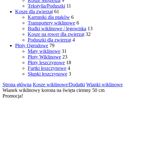
Kosze Mojżesza
9
Tekstylia/Poduszki
11
Kosze dla zwierząt
61
Karmniki dla ptaków
6
Transportery wiklinowe
6
Budki wiklinowe / legowiska
13
Kosze na rower dla zwierząt
32
Poduszki dla zwierząt
4
Płoty Ogrodowe
79
Maty wiklinowe
31
Płoty Wiklinowe
23
Płoty leszczynowe
18
Furtki leszczynowe
4
Słupki leszczynowe
3
Strona główna
Kosze wiklinowe/Dodatki
Wianki wiklinowe
Wianek wiklinowy korona na święta ciemny 50 cm
Promocja!