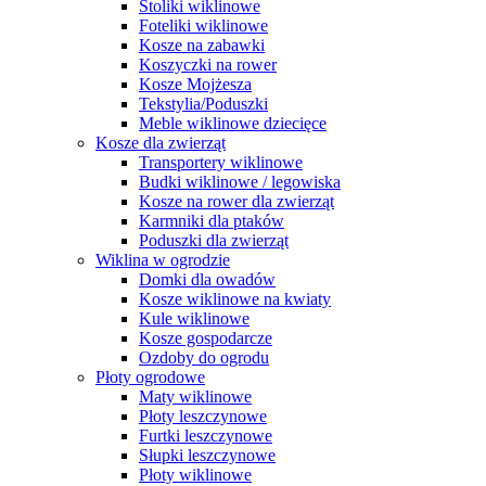
Stoliki wiklinowe
Foteliki wiklinowe
Kosze na zabawki
Koszyczki na rower
Kosze Mojżesza
Tekstylia/Poduszki
Meble wiklinowe dziecięce
Kosze dla zwierząt
Transportery wiklinowe
Budki wiklinowe / legowiska
Kosze na rower dla zwierząt
Karmniki dla ptaków
Poduszki dla zwierząt
Wiklina w ogrodzie
Domki dla owadów
Kosze wiklinowe na kwiaty
Kule wiklinowe
Kosze gospodarcze
Ozdoby do ogrodu
Płoty ogrodowe
Maty wiklinowe
Płoty leszczynowe
Furtki leszczynowe
Słupki leszczynowe
Płoty wiklinowe