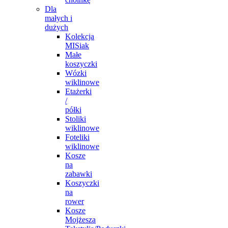
Dla
małych i
dużych
Kolekcja
MISiak
Małe
koszyczki
Wózki
wiklinowe
Etażerki
/
półki
Stoliki
wiklinowe
Foteliki
wiklinowe
Kosze
na
zabawki
Koszyczki
na
rower
Kosze
Mojżesza