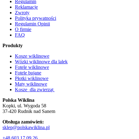
Regulamin
Reklamacje
Zwroty
Polityka prywatności
Regulamin Opinii
O firmie
FAQ
Produkty
Kosze wiklinowe
Wózki wiklinowe dla lalek
Fotele wiklinowe
Fotele bujane
Płotki wiklinowe
Maty wiklinowe
Kosze dla zwierząt
Polska Wiklina
Kopki, ul. Wygoda 58
37-420 Rudnik nad Sanem
Obsługa zamówień:
sklep@polskawiklina.pl
+48 603 17 09 26