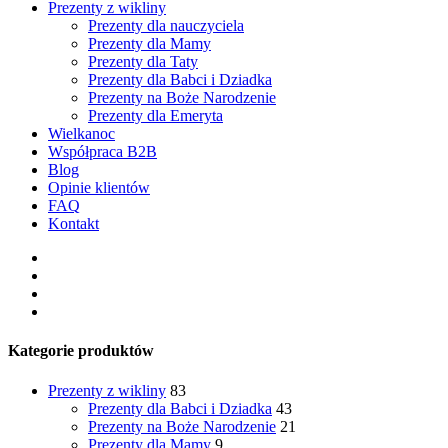
Prezenty z wikliny
Prezenty dla nauczyciela
Prezenty dla Mamy
Prezenty dla Taty
Prezenty dla Babci i Dziadka
Prezenty na Boże Narodzenie
Prezenty dla Emeryta
Wielkanoc
Współpraca B2B
Blog
Opinie klientów
FAQ
Kontakt
facebook
pinterest
youtube
instagram
Kategorie produktów
Prezenty z wikliny
83
Prezenty dla Babci i Dziadka
43
Prezenty na Boże Narodzenie
21
Prezenty dla Mamy
9