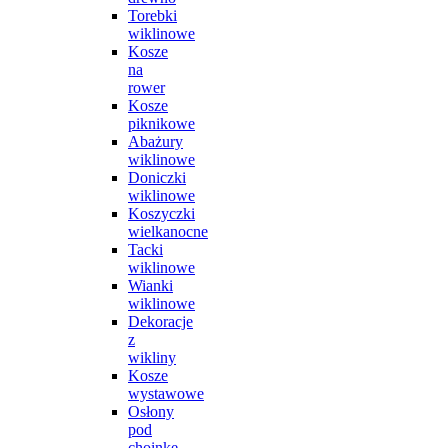
Torebki
wiklinowe
Kosze
na
rower
Kosze
piknikowe
Abażury
wiklinowe
Doniczki
wiklinowe
Koszyczki
wielkanocne
Tacki
wiklinowe
Wianki
wiklinowe
Dekoracje
z
wikliny
Kosze
wystawowe
Osłony
pod
choinkę