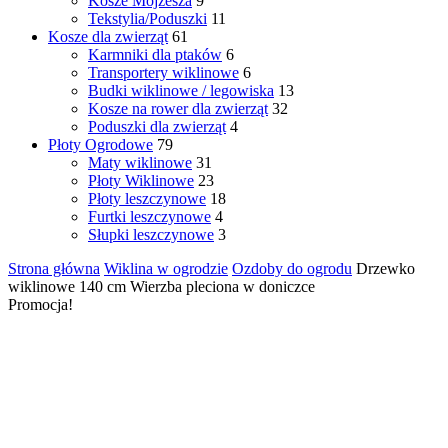
Kosze Mojżesza
9
Tekstylia/Poduszki
11
Kosze dla zwierząt
61
Karmniki dla ptaków
6
Transportery wiklinowe
6
Budki wiklinowe / legowiska
13
Kosze na rower dla zwierząt
32
Poduszki dla zwierząt
4
Płoty Ogrodowe
79
Maty wiklinowe
31
Płoty Wiklinowe
23
Płoty leszczynowe
18
Furtki leszczynowe
4
Słupki leszczynowe
3
Strona główna
Wiklina w ogrodzie
Ozdoby do ogrodu
Drzewko
wiklinowe 140 cm Wierzba pleciona w doniczce
Promocja!