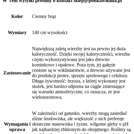
W celu wysyłki prosimy o kontakt sklep@polskawiklina.pl
Kolor
Ciemny brąz
Wymiary
140 cm wysokości
Największą zaletą wierzby jest na pewno jej duża
kaloryczność. Dzięki swojej kaloryczności, wierzba
często wykorzystywana jest jako drewno
kominkowe i opałowe. Poza tym, jej gałęzie
cenione są w wikliniarstwie, a drewno używane jest
Zastosowanie
do produkcji protez, sprzętu sportowego i celulozy.
Długa żywotność: brzoza, z której wykonany jest
stożek, jest bardzo odporna na ciągle zmieniające
się warunki atmosferyczne, co oznacza, że jest
wielosezonowa.
W zależności od gatunku, wierzby mogą zasiedlać
różne środowiska, ale większość z nich preferuje
Wymagania i
słoneczne stanowiska i żyzne, wilgotne gleby o pH
uprawa
jak najbardziej zbliżonym do obojętnego. Rośliny są