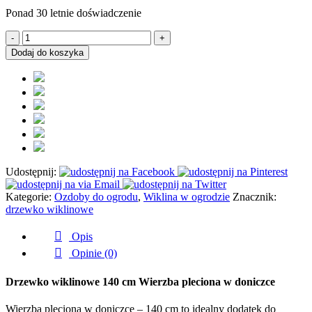
Ponad 30 letnie doświadczenie
ilość
Drzewko
Dodaj do koszyka
wiklinowe
140
cm
Wierzba
pleciona
w
doniczce
Udostępnij:
Kategorie:
Ozdoby do ogrodu
,
Wiklina w ogrodzie
Znacznik:
drzewko wiklinowe
Opis
Opinie (0)
Drzewko wiklinowe 140 cm Wierzba pleciona w doniczce
Wierzba pleciona w doniczce – 140 cm to idealny dodatek do