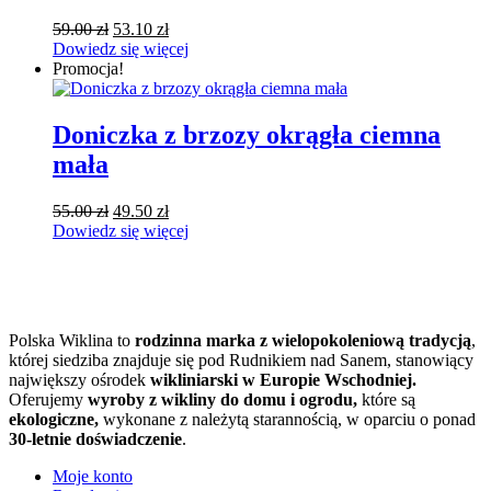
Pierwotna
Aktualna
59.00
zł
53.10
zł
cena
cena
Dowiedz się więcej
wynosiła:
wynosi:
Promocja!
59.00 zł.
53.10 zł.
Doniczka z brzozy okrągła ciemna
mała
Pierwotna
Aktualna
55.00
zł
49.50
zł
cena
cena
Dowiedz się więcej
wynosiła:
wynosi:
55.00 zł.
49.50 zł.
Polska Wiklina to
rodzinna marka z wielopokoleniową tradycją
,
której siedziba znajduje się pod Rudnikiem nad Sanem, stanowiący
największy ośrodek
wikliniarski w Europie Wschodniej.
Oferujemy
wyroby z wikliny do domu i ogrodu,
które są
ekologiczne,
wykonane z należytą starannością, w oparciu o ponad
30-letnie doświadczenie
.
Moje konto