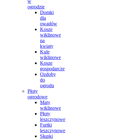
w
ogrodzie
Domki
dla
owadów
Kosze
wiklinowe
na
kwiaty
Kule
wiklinowe
Kosze
gospodarcze
Ozdoby
do
ogrodu
Płoty
ogrodowe
Maty
wiklinowe
Płoty
leszczynowe
Furtki
leszczynowe
Słupki