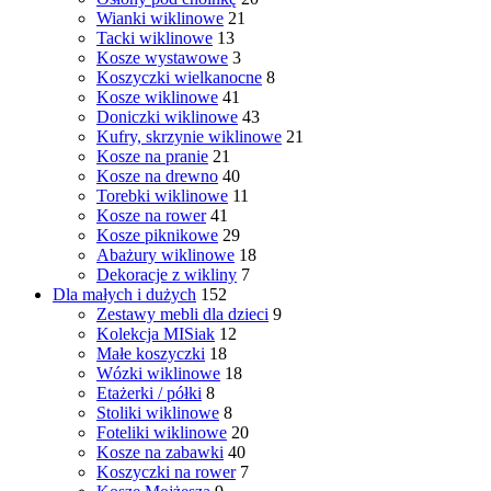
Wianki wiklinowe
21
Tacki wiklinowe
13
Kosze wystawowe
3
Koszyczki wielkanocne
8
Kosze wiklinowe
41
Doniczki wiklinowe
43
Kufry, skrzynie wiklinowe
21
Kosze na pranie
21
Kosze na drewno
40
Torebki wiklinowe
11
Kosze na rower
41
Kosze piknikowe
29
Abażury wiklinowe
18
Dekoracje z wikliny
7
Dla małych i dużych
152
Zestawy mebli dla dzieci
9
Kolekcja MISiak
12
Małe koszyczki
18
Wózki wiklinowe
18
Etażerki / półki
8
Stoliki wiklinowe
8
Foteliki wiklinowe
20
Kosze na zabawki
40
Koszyczki na rower
7