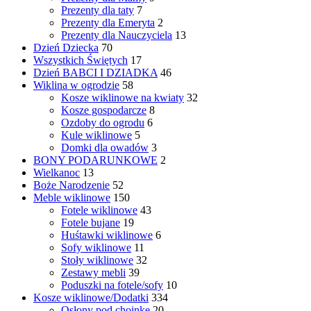
Prezenty dla taty
7
Prezenty dla Emeryta
2
Prezenty dla Nauczyciela
13
Dzień Dziecka
70
Wszystkich Świętych
17
Dzień BABCI I DZIADKA
46
Wiklina w ogrodzie
58
Kosze wiklinowe na kwiaty
32
Kosze gospodarcze
8
Ozdoby do ogrodu
6
Kule wiklinowe
5
Domki dla owadów
3
BONY PODARUNKOWE
2
Wielkanoc
13
Boże Narodzenie
52
Meble wiklinowe
150
Fotele wiklinowe
43
Fotele bujane
19
Huśtawki wiklinowe
6
Sofy wiklinowe
11
Stoły wiklinowe
32
Zestawy mebli
39
Poduszki na fotele/sofy
10
Kosze wiklinowe/Dodatki
334
Osłony pod choinkę
20