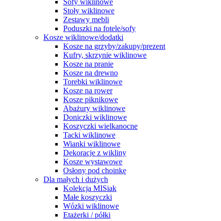
Sofy wiklinowe
Stoły wiklinowe
Zestawy mebli
Poduszki na fotele/sofy
Kosze wiklinowe/dodatki
Kosze na grzyby/zakupy/prezent
Kufry, skrzynie wiklinowe
Kosze na pranie
Kosze na drewno
Torebki wiklinowe
Kosze na rower
Kosze piknikowe
Abażury wiklinowe
Doniczki wiklinowe
Koszyczki wielkanocne
Tacki wiklinowe
Wianki wiklinowe
Dekoracje z wikliny
Kosze wystawowe
Osłony pod choinkę
Dla małych i dużych
Kolekcja MISiak
Małe koszyczki
Wózki wiklinowe
Etażerki / półki