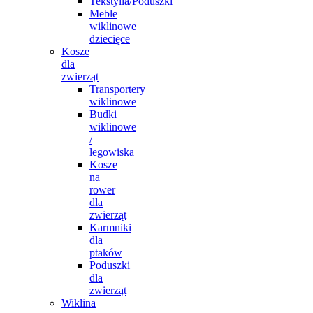
Tekstylia/Poduszki
Meble
wiklinowe
dziecięce
Kosze
dla
zwierząt
Transportery
wiklinowe
Budki
wiklinowe
/
legowiska
Kosze
na
rower
dla
zwierząt
Karmniki
dla
ptaków
Poduszki
dla
zwierząt
Wiklina