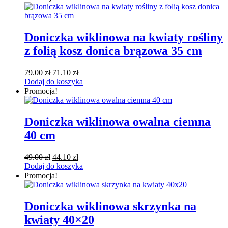
Doniczka wiklinowa na kwiaty rośliny
z folią kosz donica brązowa 35 cm
Pierwotna
Aktualna
79.00
zł
71.10
zł
cena
cena
Dodaj do koszyka
wynosiła:
wynosi:
Promocja!
79.00 zł.
71.10 zł.
Doniczka wiklinowa owalna ciemna
40 cm
Pierwotna
Aktualna
49.00
zł
44.10
zł
cena
cena
Dodaj do koszyka
wynosiła:
wynosi:
Promocja!
49.00 zł.
44.10 zł.
Doniczka wiklinowa skrzynka na
kwiaty 40×20