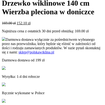
Drzewko wiklinowe 140 cm
Wierzba pleciona w doniczce
Pierwotna
Aktualna
169.00
zł
152.10
zł
cena
cena
Najniższa cena z ostatnich 30 dni przed obniżką:
169.00
zł
wynosiła:
wynosi:
169.00 zł.
152.10 zł.
Darmowa dostawa wyłącznie za pośrednictwem wybranego
przez nas przewoźnika, który będzie się różnić w zależności od
ilości i rodzaju zamawianych produktów. W razie pytań skontaktuj
się z nami:
sklep@polskawiklina.pl
Darmowa dostawa od 199 zł
Wysyłka: 1-4 dni robocze
Ręcznie wykonane w Polsce