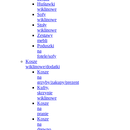
Huśtawki
wiklinowe
Sofy
wiklinowe
Stoły
wiklinowe
Zestawy
mebli
Poduszki
na
fotele/sofy
Kosze
wiklinowe/dodatki
Kosze
na
grzyby/zakupy/prezent
Kufry,
skrzynie
wiklinowe
Kosze
na
pranie
Kosze
na
drewno