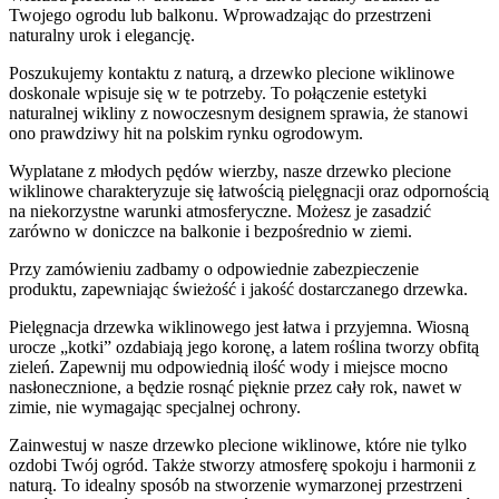
Twojego ogrodu lub balkonu. Wprowadzając do przestrzeni
naturalny urok i elegancję.
Poszukujemy kontaktu z naturą, a drzewko plecione wiklinowe
doskonale wpisuje się w te potrzeby. To połączenie estetyki
naturalnej wikliny z nowoczesnym designem sprawia, że stanowi
ono prawdziwy hit na polskim rynku ogrodowym.
Wyplatane z młodych pędów wierzby, nasze drzewko plecione
wiklinowe charakteryzuje się łatwością pielęgnacji oraz odpornością
na niekorzystne warunki atmosferyczne. Możesz je zasadzić
zarówno w doniczce na balkonie i bezpośrednio w ziemi.
Przy zamówieniu zadbamy o odpowiednie zabezpieczenie
produktu, zapewniając świeżość i jakość dostarczanego drzewka.
Pielęgnacja drzewka wiklinowego jest łatwa i przyjemna. Wiosną
urocze „kotki” ozdabiają jego koronę, a latem roślina tworzy obfitą
zieleń. Zapewnij mu odpowiednią ilość wody i miejsce mocno
nasłonecznione, a będzie rosnąć pięknie przez cały rok, nawet w
zimie, nie wymagając specjalnej ochrony.
Zainwestuj w nasze drzewko plecione wiklinowe, które nie tylko
ozdobi Twój ogród. Także stworzy atmosferę spokoju i harmonii z
naturą. To idealny sposób na stworzenie wymarzonej przestrzeni