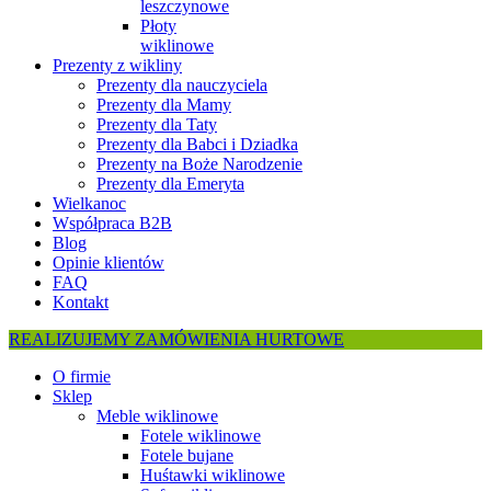
leszczynowe
Płoty
wiklinowe
Prezenty z wikliny
Prezenty dla nauczyciela
Prezenty dla Mamy
Prezenty dla Taty
Prezenty dla Babci i Dziadka
Prezenty na Boże Narodzenie
Prezenty dla Emeryta
Wielkanoc
Współpraca B2B
Blog
Opinie klientów
FAQ
Kontakt
REALIZUJEMY ZAMÓWIENIA HURTOWE
O firmie
Sklep
Meble wiklinowe
Fotele wiklinowe
Fotele bujane
Huśtawki wiklinowe