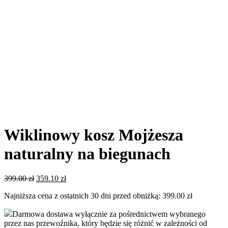
Wiklinowy kosz Mojżesza
naturalny na biegunach
Pierwotna
Aktualna
399.00
zł
359.10
zł
cena
cena
Najniższa cena z ostatnich 30 dni przed obniżką:
399.00
zł
wynosiła:
wynosi:
399.00 zł.
359.10 zł.
Darmowa dostawa wyłącznie za pośrednictwem wybranego
przez nas przewoźnika, który będzie się różnić w zależności od