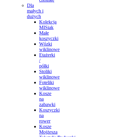
Dla
małych i
dużych
Kolekcja
MISiak
Małe
koszyczki
Wózki
wiklinowe
Etażerki
/
półki
Stoliki
wiklinowe
Foteliki
wiklinowe
Kosze
na
zabawki
Koszyczki
na
rower
Kosze
Mojżesza