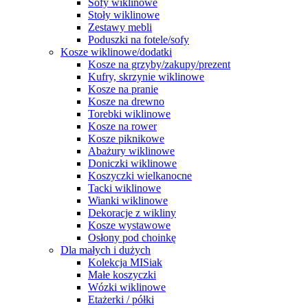
Sofy wiklinowe
Stoły wiklinowe
Zestawy mebli
Poduszki na fotele/sofy
Kosze wiklinowe/dodatki
Kosze na grzyby/zakupy/prezent
Kufry, skrzynie wiklinowe
Kosze na pranie
Kosze na drewno
Torebki wiklinowe
Kosze na rower
Kosze piknikowe
Abażury wiklinowe
Doniczki wiklinowe
Koszyczki wielkanocne
Tacki wiklinowe
Wianki wiklinowe
Dekoracje z wikliny
Kosze wystawowe
Osłony pod choinkę
Dla małych i dużych
Kolekcja MISiak
Małe koszyczki
Wózki wiklinowe
Etażerki / półki