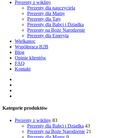
Prezenty z wikliny
Prezenty dla nauczyciela
Prezenty dla Mamy
Prezenty dla Taty
Prezenty dla Babci i Dziadka
Prezenty na Boże Narodzenie
Prezenty dla Emeryta
Wielkanoc
Współpraca B2B
Blog
Opinie klientów
FAQ
Kontakt
facebook
pinterest
youtube
instagram
Kategorie produktów
Prezenty z wikliny
83
Prezenty dla Babci i Dziadka
43
Prezenty na Boże Narodzenie
21
Prezenty dla Mamy
9