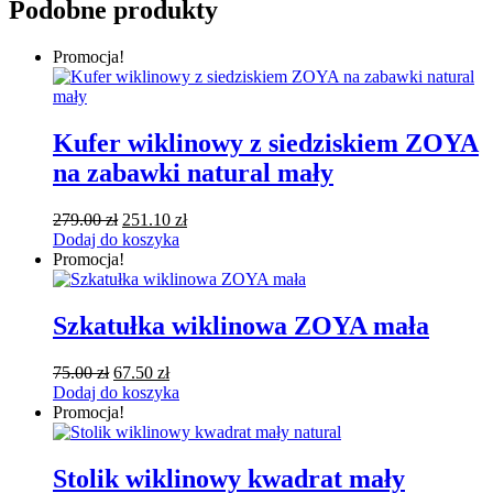
Podobne produkty
Promocja!
Kufer wiklinowy z siedziskiem ZOYA
na zabawki natural mały
Pierwotna
Aktualna
279.00
zł
251.10
zł
cena
cena
Dodaj do koszyka
wynosiła:
wynosi:
Promocja!
279.00 zł.
251.10 zł.
Szkatułka wiklinowa ZOYA mała
Pierwotna
Aktualna
75.00
zł
67.50
zł
cena
cena
Dodaj do koszyka
wynosiła:
wynosi:
Promocja!
75.00 zł.
67.50 zł.
Stolik wiklinowy kwadrat mały