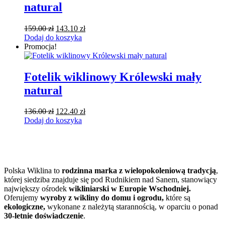
natural
Pierwotna
Aktualna
159.00
zł
143.10
zł
cena
cena
Dodaj do koszyka
wynosiła:
wynosi:
Promocja!
159.00 zł.
143.10 zł.
Fotelik wiklinowy Królewski mały
natural
Pierwotna
Aktualna
136.00
zł
122.40
zł
cena
cena
Dodaj do koszyka
wynosiła:
wynosi:
136.00 zł.
122.40 zł.
Polska Wiklina to
rodzinna marka z wielopokoleniową tradycją
,
której siedziba znajduje się pod Rudnikiem nad Sanem, stanowiący
największy ośrodek
wikliniarski w Europie Wschodniej.
Oferujemy
wyroby z wikliny do domu i ogrodu,
które są
ekologiczne,
wykonane z należytą starannością, w oparciu o ponad
30-letnie doświadczenie
.