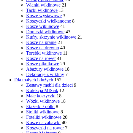
Wianki wiklinowe
21
Tacki wiklinowe
13
Kosze wystawowe
3
Koszyczki wielkanocne
8
Kosze wiklinowe
41
Doniczki wiklinowe
43
Kufry, skrzynie wiklinowe
21
Kosze na pranie
21
Kosze na drewno
40
Torebki wiklinowe
11
Kosze na rower
41
Kosze piknikowe
29
Abażury wiklinowe
18
Dekoracje z wikliny
7
Dla małych i dużych
152
Zestawy mebli dla dzieci
9
Kolekcja MISiak
12
Małe koszyczki
18
Wózki wiklinowe
18
Etażerki / półki
8
Stoliki wiklinowe
8
Foteliki wiklinowe
20
Kosze na zabawki
40
Koszyczki na rower
7