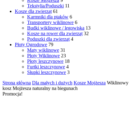
Kosze Mojżesza
9
Tekstylia/Poduszki
11
Kosze dla zwierząt
61
Karmniki dla ptaków
6
Transportery wiklinowe
6
Budki wiklinowe / legowiska
13
Kosze na rower dla zwierząt
32
Poduszki dla zwierząt
4
Płoty Ogrodowe
79
Maty wiklinowe
31
Płoty Wiklinowe
23
Płoty leszczynowe
18
Furtki leszczynowe
4
Słupki leszczynowe
3
Strona główna
Dla małych i dużych
Kosze Mojżesza
Wiklinowy
kosz Mojżesza naturalny na biegunach
Promocja!