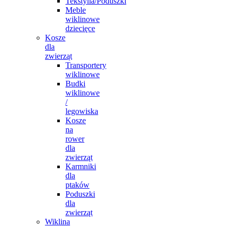
Tekstylia/Poduszki
Meble
wiklinowe
dziecięce
Kosze
dla
zwierząt
Transportery
wiklinowe
Budki
wiklinowe
/
legowiska
Kosze
na
rower
dla
zwierząt
Karmniki
dla
ptaków
Poduszki
dla
zwierząt
Wiklina