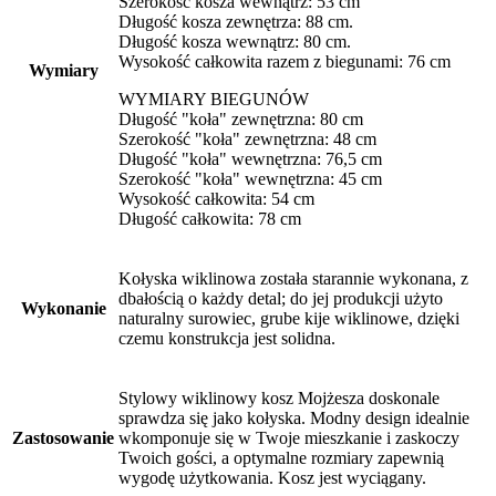
Szerokość kosza wewnątrz: 53 cm
Długość kosza zewnętrza: 88 cm.
Długość kosza wewnątrz: 80 cm.
Wysokość całkowita razem z biegunami: 76 cm
Wymiary
WYMIARY BIEGUNÓW
Długość "koła" zewnętrzna: 80 cm
Szerokość "koła" zewnętrzna: 48 cm
Długość "koła" wewnętrzna: 76,5 cm
Szerokość "koła" wewnętrzna: 45 cm
Wysokość całkowita: 54 cm
Długość całkowita: 78 cm
Kołyska wiklinowa została starannie wykonana, z
dbałością o każdy detal; do jej produkcji użyto
Wykonanie
naturalny surowiec, grube kije wiklinowe, dzięki
czemu konstrukcja jest solidna.
Stylowy wiklinowy kosz Mojżesza doskonale
sprawdza się jako kołyska. Modny design idealnie
Zastosowanie
wkomponuje się w Twoje mieszkanie i zaskoczy
Twoich gości, a optymalne rozmiary zapewnią
wygodę użytkowania. Kosz jest wyciągany.