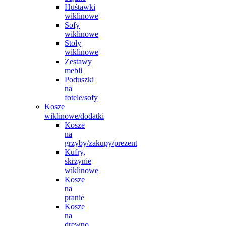
Huśtawki
wiklinowe
Sofy
wiklinowe
Stoły
wiklinowe
Zestawy
mebli
Poduszki
na
fotele/sofy
Kosze
wiklinowe/dodatki
Kosze
na
grzyby/zakupy/prezent
Kufry,
skrzynie
wiklinowe
Kosze
na
pranie
Kosze
na
drewno