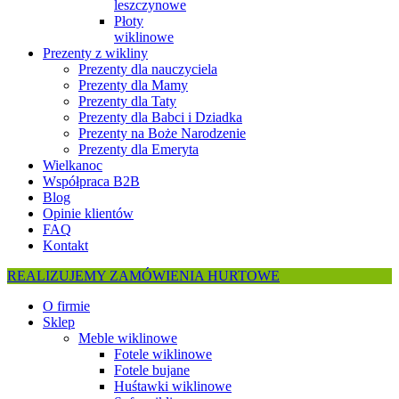
leszczynowe
Płoty
wiklinowe
Prezenty z wikliny
Prezenty dla nauczyciela
Prezenty dla Mamy
Prezenty dla Taty
Prezenty dla Babci i Dziadka
Prezenty na Boże Narodzenie
Prezenty dla Emeryta
Wielkanoc
Współpraca B2B
Blog
Opinie klientów
FAQ
Kontakt
REALIZUJEMY ZAMÓWIENIA HURTOWE
O firmie
Sklep
Meble wiklinowe
Fotele wiklinowe
Fotele bujane
Huśtawki wiklinowe