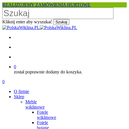
Skip
REALIZUJEMY ZAMÓWIENIA HURTOWE
to
main
content
Kliknij enter aby wyszukać
Szukaj
Close
Search
facebook
pinterest
youtube
instagram
search
account
0
został poprawnie dodany do koszyka.
Menu
search
account
0
Menu
O firmie
Sklep
Meble
wiklinowe
Fotele
wiklinowe
Fotele
bujane