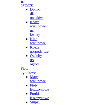
w
ogrodzie
Domki
dla
owadów
Kosze
wiklinowe
na
kwiaty
Kule
wiklinowe
Kosze
gospodarcze
Ozdoby
do
ogrodu
Płoty
ogrodowe
Maty
wiklinowe
Płoty
leszczynowe
Furtki
leszczynowe
Słupki