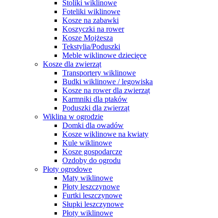
Stoliki wiklinowe
Foteliki wiklinowe
Kosze na zabawki
Koszyczki na rower
Kosze Mojżesza
Tekstylia/Poduszki
Meble wiklinowe dziecięce
Kosze dla zwierząt
Transportery wiklinowe
Budki wiklinowe / legowiska
Kosze na rower dla zwierząt
Karmniki dla ptaków
Poduszki dla zwierząt
Wiklina w ogrodzie
Domki dla owadów
Kosze wiklinowe na kwiaty
Kule wiklinowe
Kosze gospodarcze
Ozdoby do ogrodu
Płoty ogrodowe
Maty wiklinowe
Płoty leszczynowe
Furtki leszczynowe
Słupki leszczynowe
Płoty wiklinowe