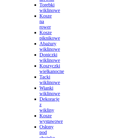
Torebki
wiklinowe
Kosze
na
rower
Kosze
piknikowe
Abażury
wiklinowe
Doniczki
wiklinowe
Koszyczki
wielkanocne
Tacki
wiklinowe
Wianki
wiklinowe
Dekoracje
z
wikliny
Kosze
wystawowe
Osłony
pod
choinkę