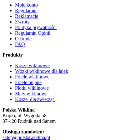
Moje konto
Regulamin
Reklamacje
Zwroty
Polityka prywatności
Regulamin Opinii
O firmie
FAQ
Produkty
Kosze wiklinowe
Wózki wiklinowe dla lalek
Fotele wiklinowe
Fotele bujane
Płotki wiklinowe
Maty wiklinowe
Kosze dla zwierząt
Polska Wiklina
Kopki, ul. Wygoda 58
37-420 Rudnik nad Sanem
Obsługa zamówień:
sklep@polskawiklina.pl