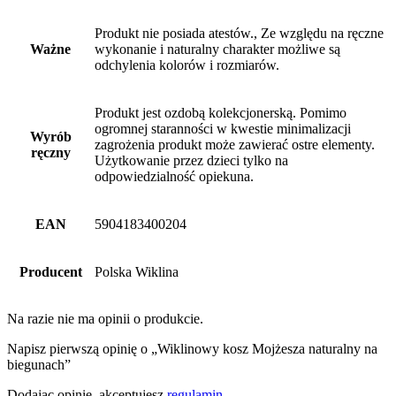
Produkt nie posiada atestów., Ze względu na ręczne
Ważne
wykonanie i naturalny charakter możliwe są
odchylenia kolorów i rozmiarów.
Produkt jest ozdobą kolekcjonerską. Pomimo
ogromnej staranności w kwestie minimalizacji
Wyrób
zagrożenia produkt może zawierać ostre elementy.
ręczny
Użytkowanie przez dzieci tylko na
odpowiedzialność opiekuna.
EAN
5904183400204
Producent
Polska Wiklina
Na razie nie ma opinii o produkcie.
Napisz pierwszą opinię o „Wiklinowy kosz Mojżesza naturalny na
biegunach”
Dodając opinię, akceptujesz
regulamin
.