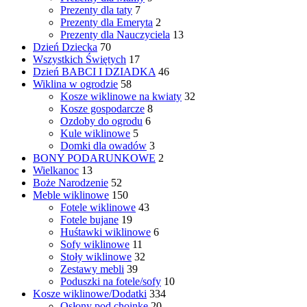
Prezenty dla taty
7
Prezenty dla Emeryta
2
Prezenty dla Nauczyciela
13
Dzień Dziecka
70
Wszystkich Świętych
17
Dzień BABCI I DZIADKA
46
Wiklina w ogrodzie
58
Kosze wiklinowe na kwiaty
32
Kosze gospodarcze
8
Ozdoby do ogrodu
6
Kule wiklinowe
5
Domki dla owadów
3
BONY PODARUNKOWE
2
Wielkanoc
13
Boże Narodzenie
52
Meble wiklinowe
150
Fotele wiklinowe
43
Fotele bujane
19
Huśtawki wiklinowe
6
Sofy wiklinowe
11
Stoły wiklinowe
32
Zestawy mebli
39
Poduszki na fotele/sofy
10
Kosze wiklinowe/Dodatki
334
Osłony pod choinkę
20